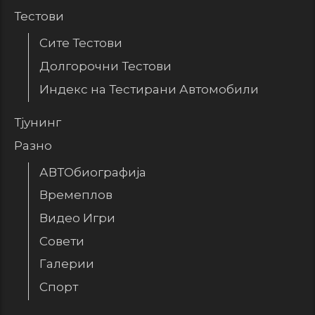
Тестови
Сите Тестови
Долгорочни Тестови
Индекс на Тестирани Автомобили
Тјунинг
Разно
АВТОбиографија
Времеплов
Видео Игри
Совети
Галерии
Спорт