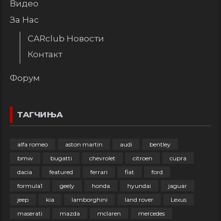
Видео
За Нас
CARclub Новости
Контакт
Форум
ТАГЧИЊА
alfa romeo
aston martin
audi
bentley
bmw
bugatti
chevrolet
citroen
cupra
dacia
featured
ferrari
fiat
ford
formula1
geely
honda
hyundai
jaguar
jeep
kia
lamborghini
land rover
Lexus
maserati
mazda
mclaren
mercedes