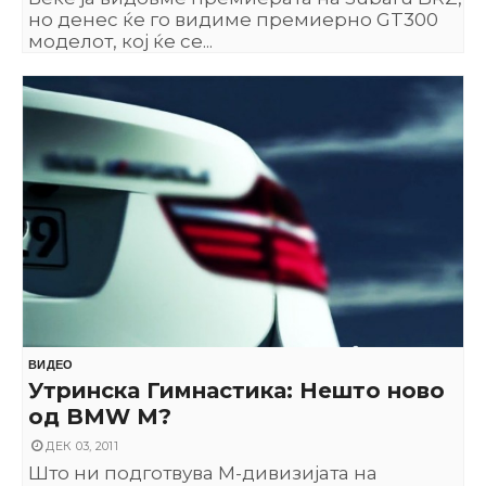
но денес ќе го видиме премиерно GT300
моделот, кој ќе се...
ВИДЕО
Утринска Гимнастика: Нешто ново
од BMW М?
ДЕК 03, 2011
Што ни подготвува М-дивизијата на