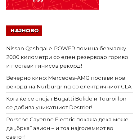
НАЈНОВО
Nissan Qashqai e-POWER помина безмалку
2000 километри со еден резервоар гориво
и постави гинисов рекорд!
Вечерно кино: Mercedes-AMG постави нов
рекорд на Nürburgring со електричниот CLA
Кога ќе се спојат Bugatti Bolide и Tourbillon
се добива уникатниот Destrier!
Porsche Cayenne Electric покажа дека може
да „брка“ авион – и тоа најголемиот во
светот!