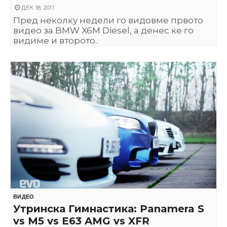
ДЕК 18, 2011
Пред неколку недели го видовме првото
видео за BMW X6M Diesel, а денес ќе го
видиме и второто..
ВИДЕО
Утринска Гимнастика: Panamera S
vs M5 vs E63 AMG vs XFR