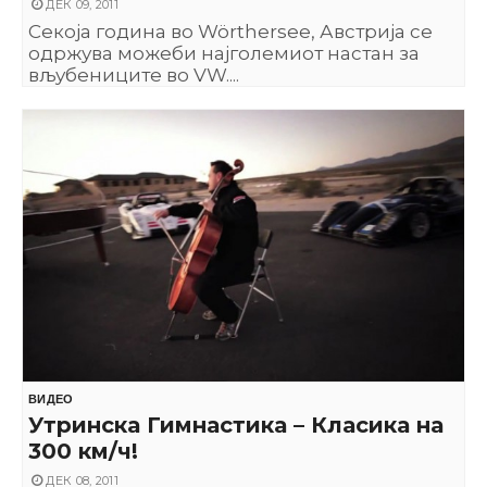
ДЕК 09, 2011
Секоја година во Wörthersee, Австрија се
одржува можеби најголемиот настан за
вљубениците во VW....
ВИДЕО
Утринска Гимнастика – Класика на
300 км/ч!
ДЕК 08, 2011