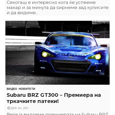
Секогаш е интересно кога ќе успееме
макар и за минута да ѕирнеме зад кулисите
и да видиме...
ВИДЕО
НОВИТЕТИ
Subaru BRZ GT300 – Премиера на
тркачките патеки!
ДЕК 04, 2011
Веќе ја видовме премиерата на Subaru BRZ,