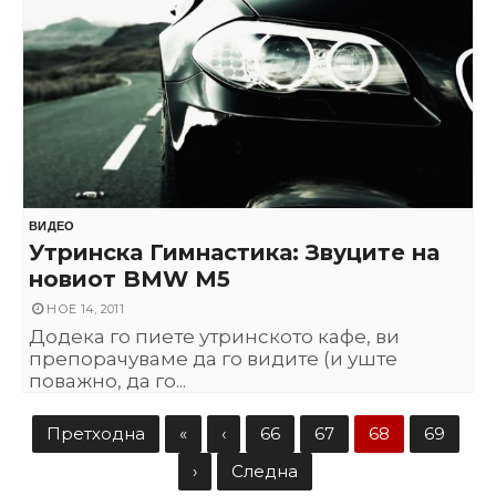
ВИДЕО
Утринска Гимнастика: Звуците на
новиот BMW M5
НОЕ 14, 2011
Додека го пиете утринското кафе, ви
препорачуваме да го видите (и уште
поважно, да го...
Претходна
«
‹
66
67
68
69
›
Следна