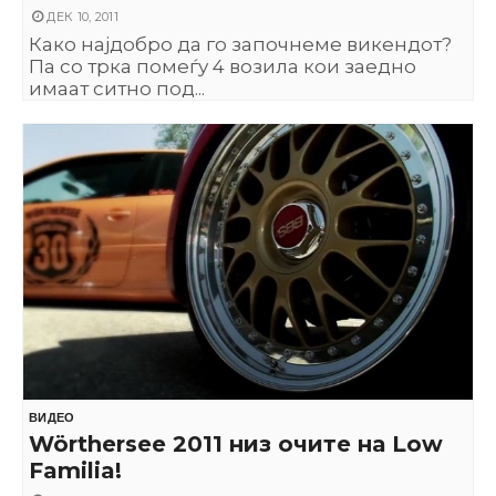
ДЕК 10, 2011
Како најдобро да го започнеме викендот?
Па со трка помеѓу 4 возила кои заедно
имаат ситно под...
ВИДЕО
Wörthersee 2011 низ очите на Low
Familia!