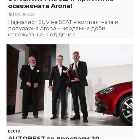
освежената Arona!
НОЕ 16, 2021
Најмалиот SUV на SEAT – компактната и
популарна Arona – неодамна доби
освежување, а од денес...
ВЕСТИ
AUTOBEST го прослави 20-