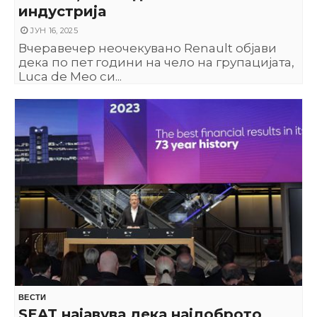
индустрија
ЈУН 16, 2025
Вчеравечер неочекувано Renault објави
дека по пет години на чело на групацијата,
Luca de Meo си...
ВЕСТИ
SEAT најавува дека најдоброто