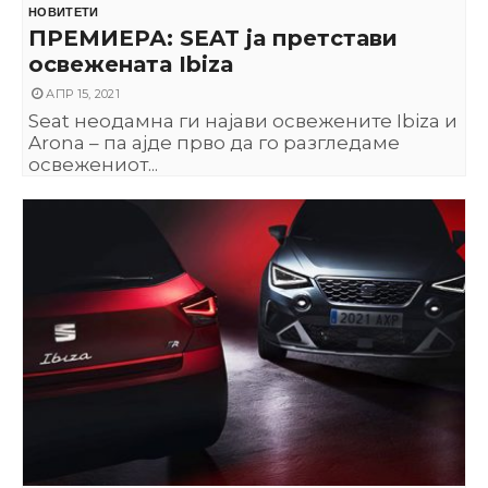
НОВИТЕТИ
ПРЕМИЕРА: SEAT ја претстави
освежената Ibiza
АПР 15, 2021
Seat неодамна ги најави освежените Ibiza и
Arona – па ајде прво да го разгледаме
освежениот...