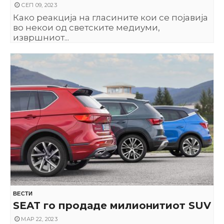
СЕП 09, 2023
Како реакција на гласините кои се појавија
во некои од светските медиуми,
извршниот...
ВЕСТИ
SEAT го продаде милионитиот SUV
МАР 22, 2023