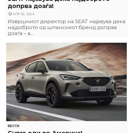
допрва доаѓа!
АПР 02, 2024
Извршниот директор на SEAT најавува дека
најдоброто од шпанскиот бренд допрва
доаѓа – а...
ВЕСТИ
Cupra оди во Америка!