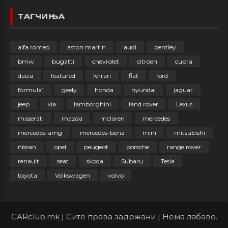
ТАГЧИЊА
alfa romeo
aston martin
audi
bentley
bmw
bugatti
chevrolet
citroen
cupra
dacia
featured
ferrari
fiat
ford
formula1
geely
honda
hyundai
jaguar
jeep
kia
lamborghini
land rover
Lexus
maserati
mazda
mclaren
mercedes
mercedes-amg
mercedes-benz
mini
mitsubishi
nissan
opel
peugeot
porsche
range rover
renault
seat
skoda
Subaru
Tesla
toyota
Volkswagen
volvo
CARclub.mk | Сите права задржани | Нема лабаво.