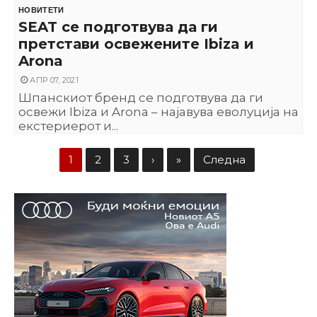
НОВИТЕТИ
SEAT се подготвува да ги
претстави освежените Ibiza и
Arona
АПР 07, 2021
Шпанскиот бренд се подготвува да ги
освежи Ibiza и Arona – најавува еволуција на
екстериерот и...
1
2
3
›
»
Следна