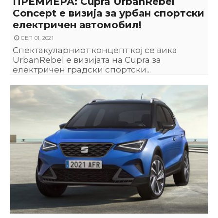
ПРЕМИЕРА: Cupra UrbanRebel
Concept е визија за урбан спортски
електричен автомобил!
СЕП 01, 2021
Спектакуларниот концепт кој се вика
UrbanRebel е визијата на Cupra за
електричен градски спортски...