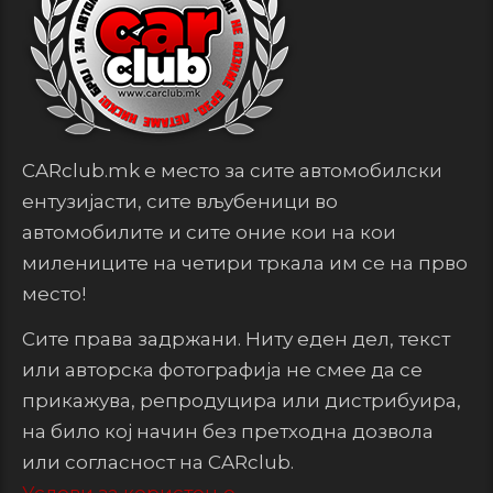
CARclub.mk е место за сите автомобилски
ентузијасти, сите вљубеници во
автомобилите и сите оние кои на кои
милениците на четири тркала им се на прво
место!
Сите права задржани. Ниту еден дел, текст
или авторска фотографија не смее да се
прикажува, репродуцира или дистрибуира,
на било кој начин без претходна дозвола
или согласност на CARclub.