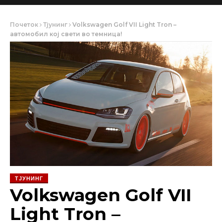
Почеток
Тјунинг
Volkswagen Golf VII Light Tron –
автомобил кој свети во темница!
ТЈУНИНГ
Volkswagen Golf VII
Light Tron –