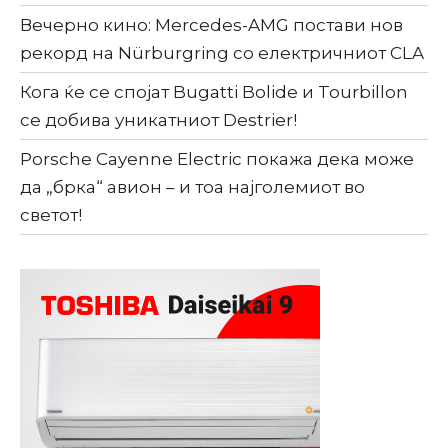
Вечерно кино: Mercedes-AMG постави нов
рекорд на Nürburgring со електричниот CLA
Кога ќе се спојат Bugatti Bolide и Tourbillon
се добива уникатниот Destrier!
Porsche Cayenne Electric покажа дека може
да „брка“ авион – и тоа најголемиот во
светот!