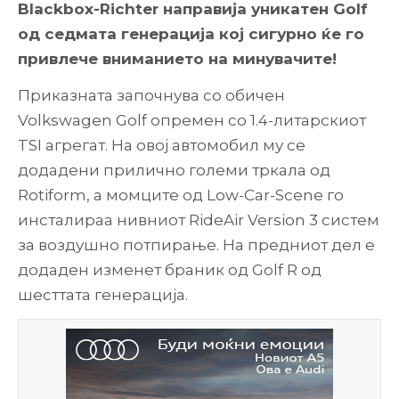
Blackbox-Richter направија уникатен Golf
од седмата генерација кој сигурно ќе го
привлече вниманието на минувачите!
Приказната започнува со обичен
Volkswagen Golf опремен со 1.4-литарскиот
TSI агрегат. На овој автомобил му се
додадени прилично големи тркала од
Rotiform, а момците од Low-Car-Scene го
инсталираа нивниот RideAir Version 3 систем
за воздушно потпирање. На предниот дел е
додаден изменет браник од Golf R од
шесттата генерација.