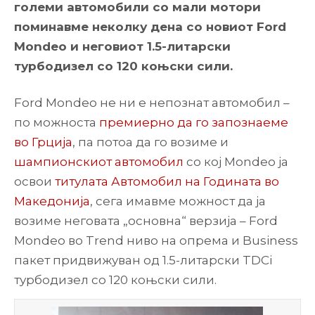
големи автомобили со мали мотори
поминавме неколку дена со новиот Ford
Mondeo и неговиот 1.5-литарски
турбодизел со 120 коњски сили.
Ford Mondeo не ни е непознат автомобил –
по можноста
премиерно да го запознаеме
во Грција
, па потоа да го возиме и
шампионскиот автомобил
со кој Mondeo ја
освои
титулата Автомобил на Годината во
Македонија
, сега имавме можност да ја
возиме неговата „основна“ верзија – Ford
Mondeo во Trend ниво на опрема и Business
пакет придвижуван од 1.5-литарски TDCi
турбодизел со 120 коњски сили.