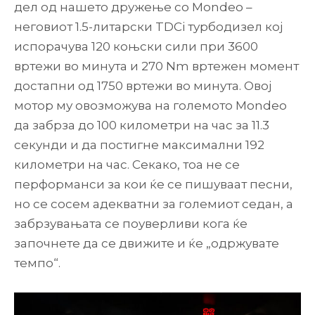
дел од нашето дружење со Mondeo –
неговиот 1.5-литарски TDCi турбодизел кој
испорачува 120 коњски сили при 3600
вртежи во минута и 270 Nm вртежен момент
достапни од 1750 вртежи во минута. Овој
мотор му овозможува на големото Mondeo
да забрза до 100 километри на час за 11.3
секунди и да постигне максимални 192
километри на час. Секако, тоа не се
перформанси за кои ќе се пишуваат песни,
но се сосем адекватни за големиот седан, а
забрзувањата се поуверливи кога ќе
започнете да се движите и ќе „одржувате
темпо“.