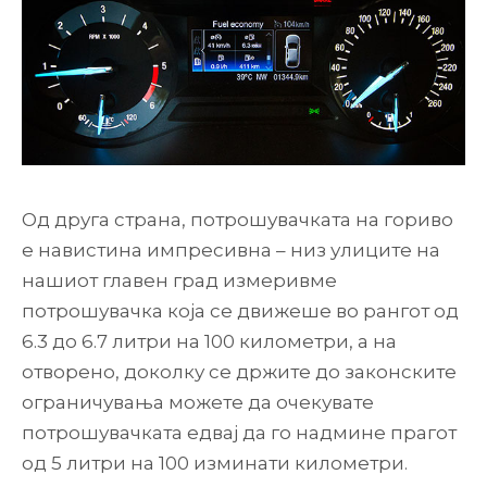
Од друга страна, потрошувачката на гориво
е навистина импресивна – низ улиците на
нашиот главен град измеривме
потрошувачка која се движеше во рангот од
6.3 до 6.7 литри на 100 километри, а на
отворено, доколку се држите до законските
ограничувања можете да очекувате
потрошувачката едвај да го надмине прагот
од 5 литри на 100 изминати километри.