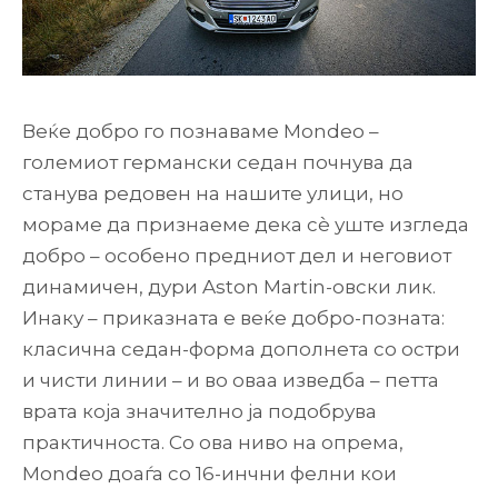
Веќе добро го познаваме Mondeo –
големиот германски седан почнува да
станува редовен на нашите улици, но
мораме да признаеме дека сè уште изгледа
добро – особено предниот дел и неговиот
динамичен, дури Aston Martin-овски лик.
Инаку – приказната е веќе добро-позната:
класична седан-форма дополнета со остри
и чисти линии – и во оваа изведба – петта
врата која значително ја подобрува
практичноста. Со ова ниво на опрема,
Mondeo доаѓа со 16-инчни фелни кои