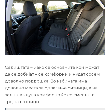
Седиштата – иако се основните кои можат
да се добијат – се комфорни и нудат сосем
доволно поддршка. Во кабината има
доволно места за одлагање ситници, а на
задната клупа комфорно ќе се сместат и
тројца патници.