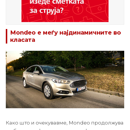
Mondeo е меѓу најдинамичните во
класата
Како што и очекувавме, Mondeo продолжува