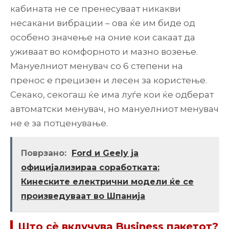
кабината не се пренесуваат никакви
несакани вибрации – ова ќе им биде од
особено значење на оние кои сакаат да
уживаат во комфорното и мазно возење.
Мануелниот менувач со 6 степени на
пренос е прецизен и лесен за користење.
Секако, секогаш ќе има луѓе кои ќе одберат
автоматски менувач, но мануелниот менувач
не е за потценување.
Поврзано:
Ford и Geely ја
официјализираа соработката:
Кинеските електрични модели ќе се
произведуваат во Шпанија
Што сè вклучува Business пакетот?