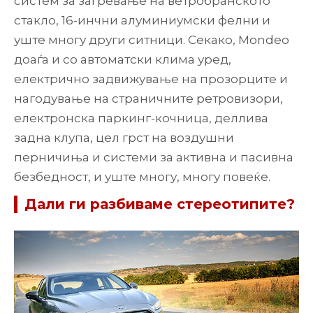
систем за загревање на ветробранското
стакло, 16-инчни алуминиумски фелни и
уште многу други ситници. Секако, Mondeo
доаѓа и со автоматски клима уред,
електрично задвижување на прозорците и
нагодување на страничните ретровизори,
електронска паркинг-кочница, деллива
задна клупа, цел грст на воздушни
перничиња и системи за активна и пасивна
безбедност, и уште многу, многу повеќе.
Дали ги разбиваме стереотипите?