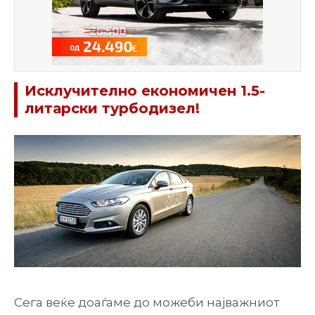
Исклучително економичен 1.5-
литарски турбодизел!
Сега веќе доаѓаме до можеби најважниот