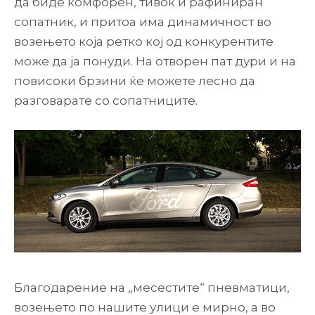
да биде комфорен, тивок и рафиниран
сопатник, и притоа има динамичност во
возењето која ретко кој од конкурентите
може да ја понуди. На отворен пат дури и на
повисоки брзини ќе можете лесно да
разговарате со сопатниците.
Благодарение на „месестите“ пневматици,
возењето по нашите улици е мирно, а во