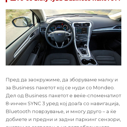
Пред да заокружиме, да зборуваме малку и
за Business пакетот кој се нуди со Mondeo.
Дел од Business пакетот е веќе-споменатиот
8-инчен SYNC 3 уред кој доаѓа со навигација,
Bluetooth поврзување, и многу друго – а ќе
добиете и предни и задни паркинг сензори,