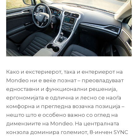
Како и екстериерот, така и ентериерот на
Mondeo ни е веќе познат – преовладуваат
едноставни и функционални решенија,
ергономијата е одлична и лесно се наоѓа
комфорна и прегледна возачка позиција –
нешто што е особено важно со оглед на
димензиите на Mondeo. На централната
конзола доминира големиот, 8-инчен SYNC