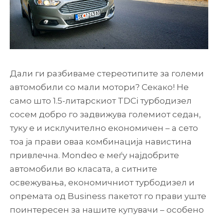
Дали ги разбиваме стереотипите за големи
автомобили со мали мотори? Секако! Не
само што 1.5-литарскиот TDCi турбодизел
сосем добро го задвижува големиот седан,
туку е и исклучително економичен – а сето
тоа ја прави оваа комбинација навистина
привлечна. Mondeo е меѓу најдобрите
автомобили во класата, а ситните
освежувања, економичниот турбодизел и
опремата од Business пакетот го прави уште
поинтересен за нашите купувачи – особено