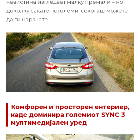
навистина изгледаат малку премали – но
доколку сакате поголеми, секогаш можете
да ги нарачате.
Комфорен и просторен ентериер,
каде доминира големиот SYNC 3
мултимедијален уред