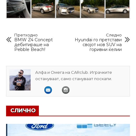
Претходно
Следно
BMW Z4 Concept
Hyundai го претстави
дебитираше на
својот нов SUV на
Pebble Beach!
горивни ќелии
Алфа и Омега на CARclub. Играчките
остануваат, само стануваат поскапи.
СЛИЧНО