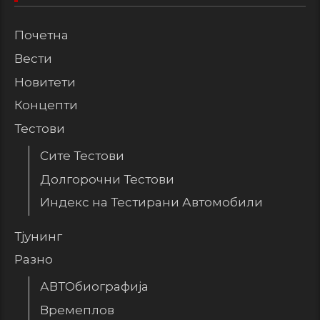
Почетна
Вести
Новитети
Концепти
Тестови
Сите Тестови
Долгорочни Тестови
Индекс на Тестирани Автомобили
Тјунинг
Разно
АВТОбиографија
Времеплов