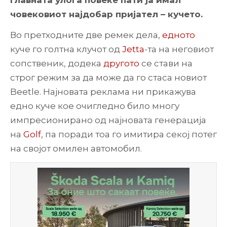
главната улога повеќе пати ја имал
човековиот најдобар пријател – кучето.
Во претходните две ремек дела,
едното
куче го голтна клучот од
Jetta
-та на неговиот
сопственик, додека
другото
се стави на
строг режим за да може да го стаса новиот
Beetle. Најновата реклама ни прикажува
едно куче кое очигледно било многу
импресионирано од најновата генерација
на
Golf
, па поради тоа го имитира секој потег
на својот омилен автомобил.