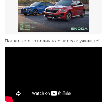
Погледнете го одличното видео и уживајте!