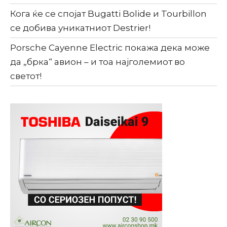
Кога ќе се спојат Bugatti Bolide и Tourbillon
се добива уникатниот Destrier!
Porsche Cayenne Electric покажа дека може
да „брка“ авион – и тоа најголемиот во
светот!