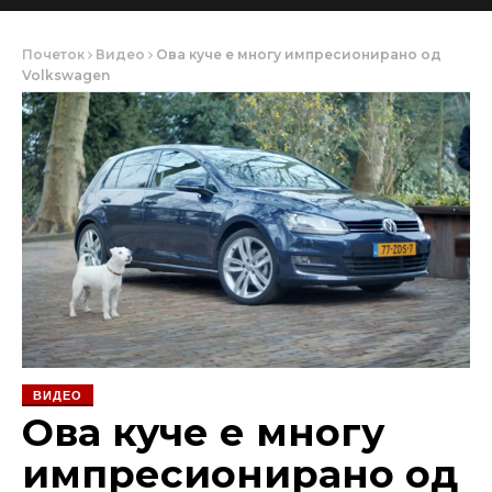
Почеток
Видео
Ова куче е многу импресионирано од
Volkswagen
ВИДЕО
Ова куче е многу
импресионирано од