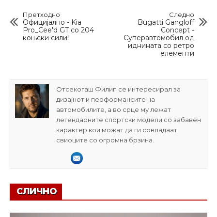
Претходно
Следно
Официјално - Kia
Bugatti Gangloff
Pro_Cee'd GT со 204
Concept -
коњски сили!
Суперавтомобил од
иднината со ретро
елементи
Отсекогаш Филип се интересирал за
дизајнот и перформансите на
автомобилите, а во срце му лежат
легендарните спортски модели со забавен
карактер кои можат да ги совладаат
свиоците со огромна брзина.
СЛИЧНО