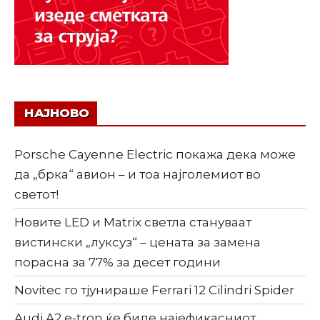
НАЈНОВО
Porsche Cayenne Electric покажа дека може
да „брка“ авион – и тоа најголемиот во
светот!
Новите LED и Matrix светла стануваат
вистински „луксуз“ – цената за замена
порасна за 77% за десет години
Novitec го тјунираше Ferrari 12 Cilindri Spider
Audi A2 e-tron ќе биде најефикасниот