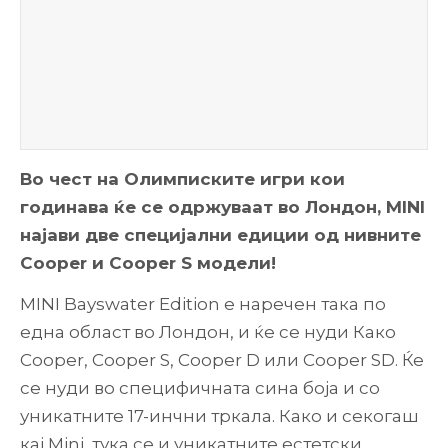
Во чест на Олимписките игри кои
годинава ќе се одржуваат во Лондон, MINI
најави две специјални едиции од нивните
Cooper и Cooper S модели!
MINI Bayswater Edition е наречен така по
една област во Лондон, и ќе се нуди Како
Cooper, Cooper S, Cooper D или Cooper SD. Ќе
се нуди во специфичната сина боја и со
уникатните 17-инчни тркала. Како и секогаш
кај Mini, тука се и уникатните естетски