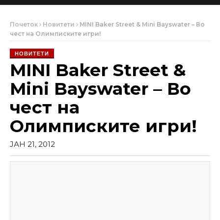
Почеток
Новитети
MINI Baker Street & Mini Bayswater – Во
чест на Олимписките игри!
НОВИТЕТИ
MINI Baker Street &
Mini Bayswater – Во
чест на
Олимписките игри!
ЈАН 21, 2012