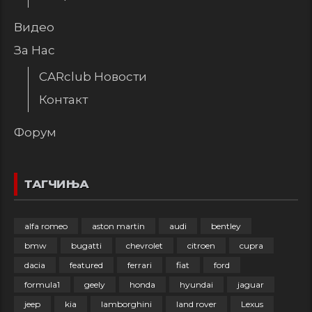
Видео
За Нас
CARclub Новости
Контакт
Форум
ТАГЧИЊА
alfa romeo
aston martin
audi
bentley
bmw
bugatti
chevrolet
citroen
cupra
dacia
featured
ferrari
fiat
ford
formula1
geely
honda
hyundai
jaguar
jeep
kia
lamborghini
land rover
Lexus