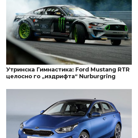
Утринска Гимнастика: Ford Mustang RTR
целосно го „издрифта“ Nurburgring