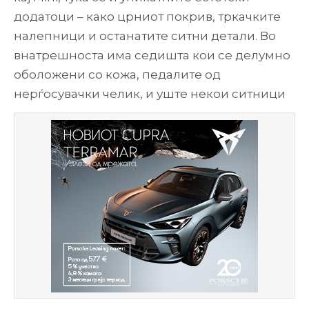
додатоци – како црниот покрив, тркачките
налепници и останатите ситни детали. Во
внатрешноста има седишта кои се делумно
оболожени со кожа, педалите од
нерѓосувачки челик, и уште некои ситници