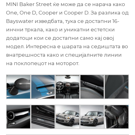
MINI Baker Street ќе може да се нарача како
One, One D, Cooper и Cooper D. За разлика од
Bayswater изведбата, тука се достапни 16-
инчни тркала, како и уникатни естетски
додатоци кои се достапни само кај овој
модел. Интересна е шарата на седиштата во
внатрешноста како и специјалните линии
на поклопецот на моторот.