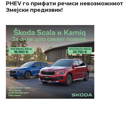
PHEV го прифати речиси невозможниот
Змејски предизвик!