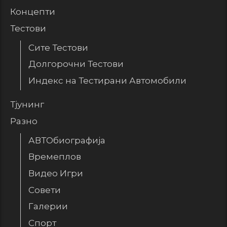
Концепти
Тестови
Сите Тестови
Долгорочни Тестови
Индекс на Тестирани Автомобили
Тјунинг
Разно
АВТОбиографија
Времеплов
Видео Игри
Совети
Галерии
Спорт