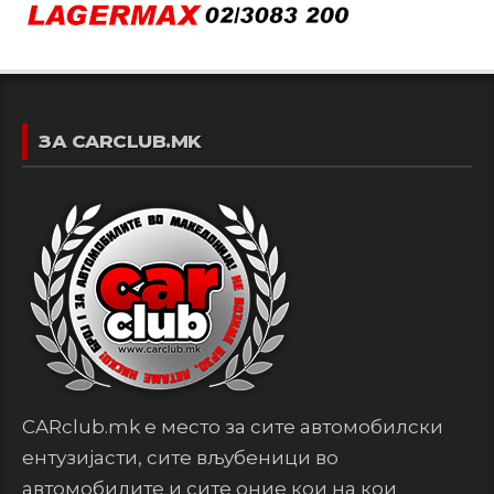
ЗА CARCLUB.MK
CARclub.mk е место за сите автомобилски
ентузијасти, сите вљубеници во
автомобилите и сите оние кои на кои