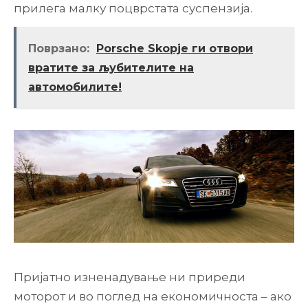
прилега малку поцврстата суспензија.
Поврзано:
Porsche Skopje ги отвори
вратите за љубителите на
автомобилите!
Пријатно изненадување ни приреди
моторот и во поглед на економичноста – ако