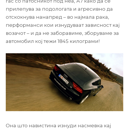
гас со патосникот под неа, А7 како да се
прилепува за подологата и агресивно да
отскокнува нанапред – во најмала рака,
перформанси кои изнудуваат зависност кај
возачот – и да не заборавиме, зборуваме за
автомобил кој тежи 1845 килограми!
Она што навистина изнуди насмевка кај