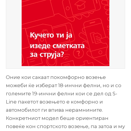
Оние кои сакаат покомфорно возење
можеби ќе изберат 18-инчни фелни, но и со
големите 19-инчни фелни кои се дел од S-
Line пакетот возењето е комфорно и
автомобилот ги впива нерамнините.
Конкретниот модел беше ориентиран
повеќе кон спортското возење, па затоа и му