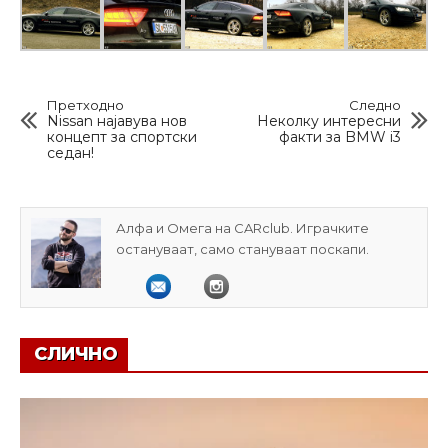
Претходно
Следно
Nissan најавува нов
Неколку интересни
концепт за спортски
факти за BMW i3
седан!
Алфа и Омега на CARclub. Играчките
остануваат, само стануваат поскапи.
СЛИЧНО