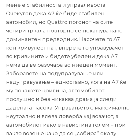
мене е стабилноста и управливоста.
Очекував дека А7 ќе биде стабилен
автомобил, но Quattro погонот на сите
четири тркала повторно се покажува како
доминантен предводник. Насочете го A7
кон кривулест пат, вперете го управувачот
во кривините и бидете убедени дека А7
нема да ве разочара во ниеден момент.
Заборавете на подуправување или
надуправување – едноставно, кога на А7 ќе
му покажете кривина, автомобилот
послушно и без никаква драма ја следи
дадената насока. Управањето е максимално
неутрално и влева доверба кај возачот, а
автомобилот иако е навистина голем – при
вакво возење како да се „собира“ околу