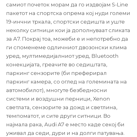
самиот почеток морам да го издвојам S-Line
пакетот на спортска опрема кој нуди големи
19-инчни тркала, спортски седишта и уште
неколку ситници кои ја дополнуваат сликата
за А7. Покрај тоа, можеби е и непотребно да
ги споменеме одличниот двозонски клима
уред, мултимедијалниот уред, Bluetooth
конекцијата, греачите во седиштата,
паркинг сензорите (би преферирал
паркинг камера, со оглед на големината на
автомобилот), многуте безбедносни
системи и воздушни перници, Xenon
светлата, сензорите за дожд и светлина,
темпоматот, и сите други ситници. Во
најмала рака, Audi A7 е место каде секој би
уживал да седи, дури и на долги патувања.