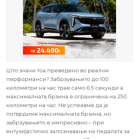
Што значи тоа преведено во реални
перформанси? Забрзувањето до 100
километри на час трае само 6.5 секунди а
максималната брзина е ограничена на 250
километри на час. Не успеавме да ја
потврдиме максималната брзина, но
забрзувањето е импресивно – при
ентузијастичко запознавање на педалата за