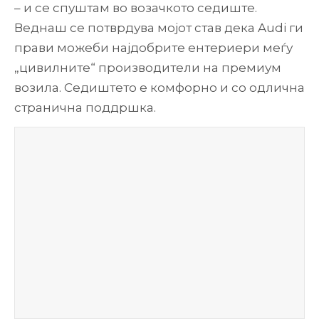
– и се спуштам во возачкото седиште.
Веднаш се потврдува мојот став дека Audi ги
прави можеби најдобрите ентериери меѓу
„цивилните“ производители на премиум
возила. Седиштето е комфорно и со одлична
странична поддршка.