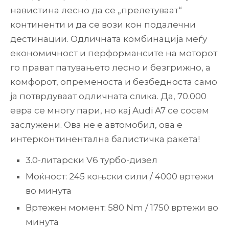
навистина лесно да се „прелетуваат“
континенти и да се вози кон подалечни
дестинации. Одличната комбинација меѓу
економичност и перформансите на моторот
го прават патувањето лесно и безгрижно, а
комфорот, опременоста и безбедноста само
ја потврдуваат одличната слика. Да, 70.000
евра се многу пари, но кај Audi A7 се сосем
заслужени. Ова не е автомобил, ова е
интерконтинентална балистичка ракета!
3.0-литарски V6 турбо-дизел
Моќност: 245 коњски сили / 4000 вртежи
во минута
Вртежен момент: 580 Nm / 1750 вртежи во
минута