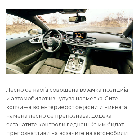
Лесно се наоѓа совршена возачка позиција
и автомобилот изнудува насмевка. Сите
копчиња во ентериерот се јасни и нивната
намена лесно се препознава, додека
останатите контроли веднаш ќе им бидат
препознатливи на возачите на автомобили