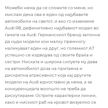
Можеби нема да се сложите со мене, но
мислам дека ова е еден од најубавите
автомобили на светот, и ако го изземеме
Audi R8, дефинитивно најубавиот модел во
гамата на Audi. Германскиот бренд започна
да нуди модели кои малку премногу
наликуваат еден на друг, но големиот А7
успешно се издвојува од своите браќа и
сестри. Ниската и широка силуета му дава
на автомобилот доза на притаена и
дискретна агресивност која кај другите
модели на Audi едноставно ја нема, а за
конкуренцијата воопшто не треба да
дискутираме. Острите карактерни линии,
како и нискиот раб на кровот визуелно се