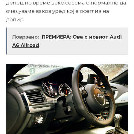
денешно време веќе сосема е нормално да
очекуваме ваков уред кој е осетлив на
допир.
Поврзано:
ПРЕМИЕРА: Ова е новиот Audi
A6 Allroad