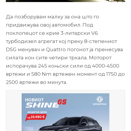
Да позборувам малку за она што го
придвижува овој автомобил. Под
поклопецот се крие 3-литарски V6
турбодизел агрегат кој преку 8-степениот
DSG менувач и Quattro погонот ја пренесува
силата кон сите четири тркала. Моторот
испорачува 245 коњски сили од 4000-4500
вртежи и 580 Nm вртежен момент од 1750 до
2500 вртежи во минута.