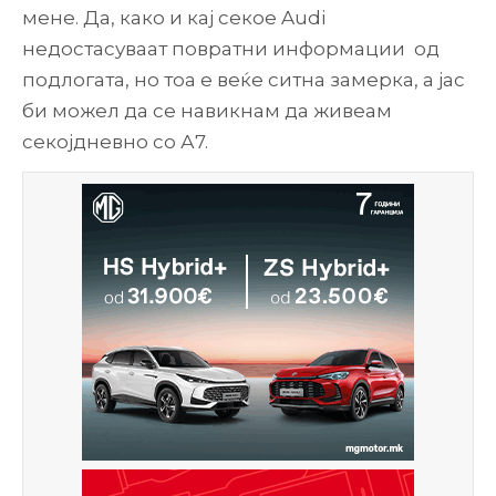
мене. Да, како и кај секое Audi
недостасуваат повратни информации од
подлогата, но тоа е веќе ситна замерка, а јас
би можел да се навикнам да живеам
секојдневно со А7.