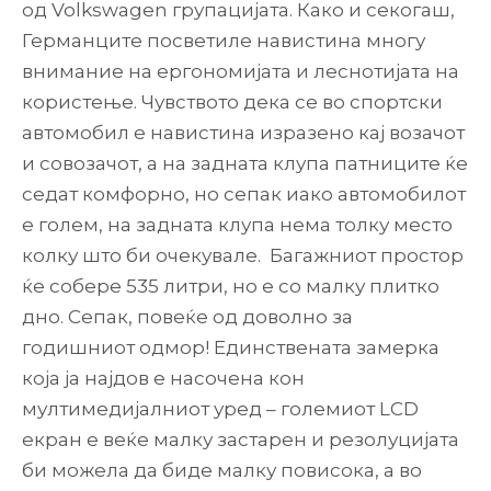
од Volkswagen групацијата. Како и секогаш,
Германците посветиле навистина многу
внимание на ергономијата и леснотијата на
користење. Чувството дека се во спортски
автомобил е навистина изразено кај возачот
и совозачот, а на задната клупа патниците ќе
седат комфорно, но сепак иако автомобилот
е голем, на задната клупа нема толку место
колку што би очекувале. Багажниот простор
ќе собере 535 литри, но е со малку плитко
дно. Сепак, повеќе од доволно за
годишниот одмор! Единствената замерка
која ја најдов е насочена кон
мултимедијалниот уред – големиот LCD
екран е веќе малку застарен и резолуцијата
би можела да биде малку повисока, а во