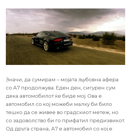
Значи, да сумирам – мојата љубовна афера
со А7 продолжува. Еден ден, сигурен сум
дека автомобилот ќе биде мој. Ова е
автомобил со кој можеби малку би било
тешко да се живее во градскиот метеж, но
со задоволство би го прифатил предизвикот.
Од друга страна, А7 е автомобил со кој е