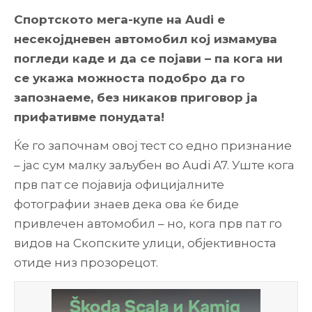
Спортското мега-купе на Audi е
несекојдневен автомобил кој измамува
погледи каде и да се појави – па кога ни
се укажа можноста подобро да го
запознаеме, без никаков приговор ја
прифативме понудата!
Ќе го започнам овој тест со едно признание
– јас сум малку заљубен во Audi A7. Уште кога
прв пат се појавија официјалните
фотографии знаев дека ова ќе биде
привлечен автомобил – но, кога прв пат го
видов на Скопските улици, објективноста
отиде низ прозорецот.