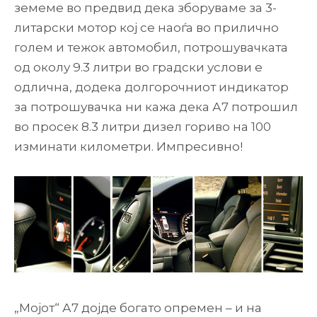
земеме во предвид дека зборуваме за 3-
литарски мотор кој се наоѓа во прилично
голем и тежок автомобил, потрошувачката
од околу 9.3 литри во градски услови е
одлична, додека долгорочниот индикатор
за потрошувачка ни кажа дека А7 потрошил
во просек 8.3 литри дизел гориво на 100
изминати километри. Импресивно!
„Мојот“ А7 дојде богато опремен – и на