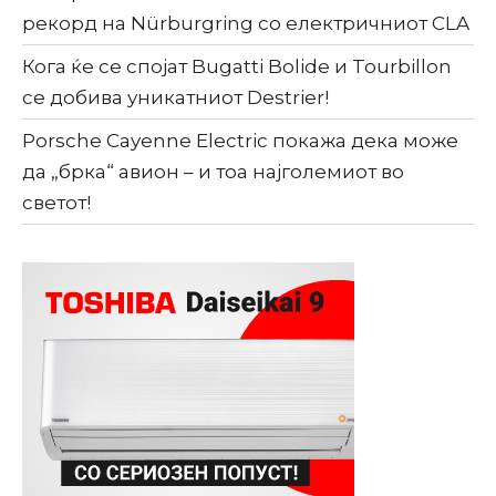
рекорд на Nürburgring со електричниот CLA
Кога ќе се спојат Bugatti Bolide и Tourbillon
се добива уникатниот Destrier!
Porsche Cayenne Electric покажа дека може
да „брка“ авион – и тоа најголемиот во
светот!