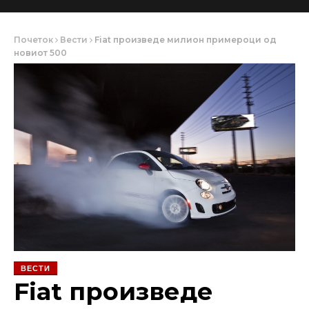
Почеток
Вести
Fiat произведе милион примероци од
новиот 500
ВЕСТИ
Fiat произведе