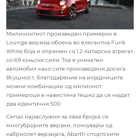
Милионитиот произведен примерок е
Lounge верзија обоена во елегантна Funk
White боја и опремен со 1.2-литарски агрегат
со 69 коњски сили. Тоа е уникатен
автомобил како сите произведени досега.
Всушност, благодарение на илјадниците
можни комбинации од милионот
примероци е навистина тешко да се најдат
два идентични 500.
Сепак најзаслужни за оваа бројка се
многубројните верзии, почнувајќи од
кабриолет верзијата, Abarth спортските