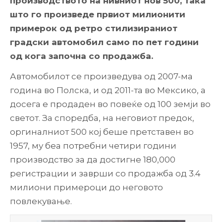
производството на нивниот нов 500, така
што го произведе првиот милионити
примерок од ретро стилизираниот
градски автомобил само по пет години
од кога започна со продажба.
Автомобилот се произведува од 2007-ма
година во Полска, и од 2011-та во Мексико, а
досега е продаден во повеќе од 100 земји во
светот. За споредба, на неговиот предок,
оргиналниот 500 кој беше претставен во
1957, му беа потребни четири години
производство за да достигне 180,000
регистрации и заврши со продажба од 3.4
милиони примероци до неговото
повлекување.