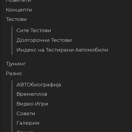
Новитети
Концепти
Тестови
Сите Тестови
Долгорочни Тестови
Индекс на Тестирани Автомобили
Тјунинг
Разно
АВТОбиографија
Времеплов
Видео Игри
Совети
Галерии