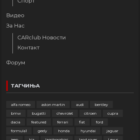
Спорт
Видео
За Нас
CARclub Новости
Контакт
Форум
ТАГЧИЊА
alfa romeo
aston martin
audi
bentley
bmw
bugatti
chevrolet
citroen
cupra
dacia
featured
ferrari
fiat
ford
formula1
geely
honda
hyundai
jaguar
jeep
kia
lamborghini
land rover
Lexus