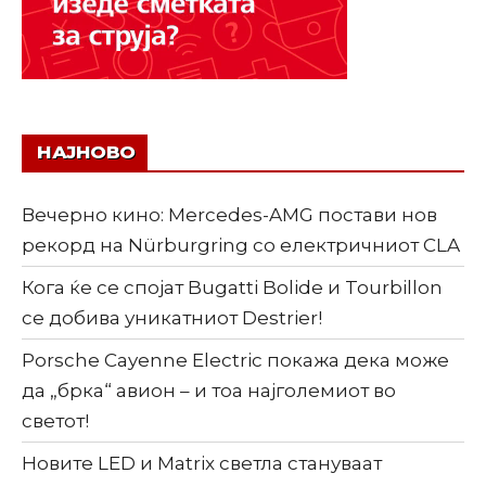
НАЈНОВО
Вечерно кино: Mercedes-AMG постави нов
рекорд на Nürburgring со електричниот CLA
Кога ќе се спојат Bugatti Bolide и Tourbillon
се добива уникатниот Destrier!
Porsche Cayenne Electric покажа дека може
да „брка“ авион – и тоа најголемиот во
светот!
Новите LED и Matrix светла стануваат