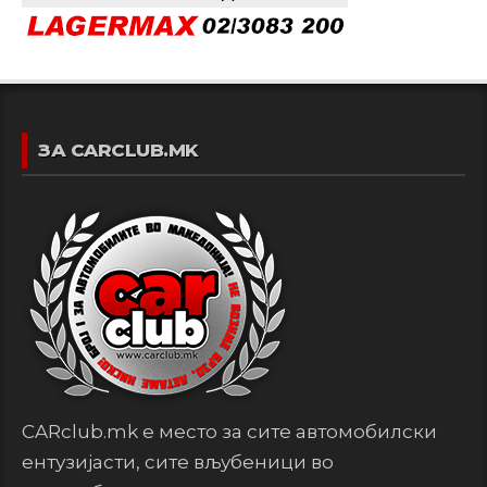
ЗА CARCLUB.MK
CARclub.mk е место за сите автомобилски
ентузијасти, сите вљубеници во