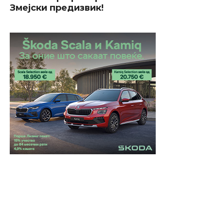
Змејски предизвик!