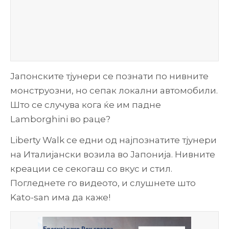
Јапонските тјунери се познати по нивните
монструозни, но сепак локални автомобили.
Што се случува кога ќе им падне
Lamborghini во раце?
Liberty Walk се едни од најпознатите тјунери
на Италијански возила во Јапонија. Нивните
креации се секогаш со вкус и стил.
Погледнете го видеото, и слушнете што
Kato-san има да каже!