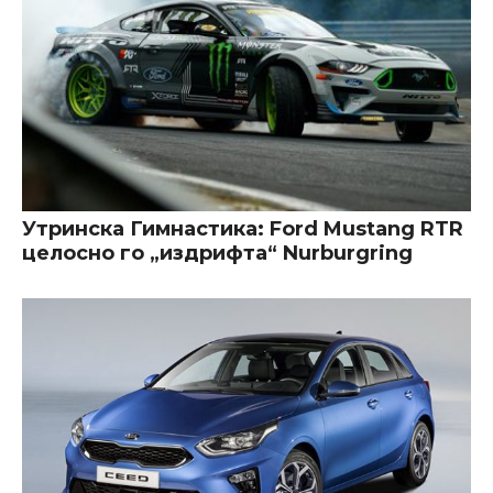
Утринска Гимнастика: Ford Mustang RTR
целосно го „издрифта“ Nurburgring