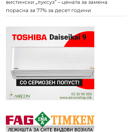
вистински „луксуз“ – цената за замена
порасна за 77% за десет години