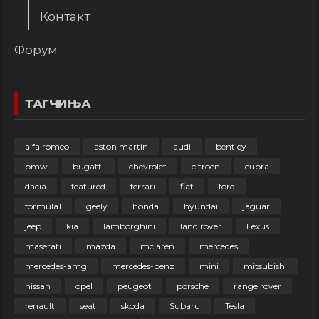
Контакт
Форум
ТАГЧИЊА
alfa romeo
aston martin
audi
bentley
bmw
bugatti
chevrolet
citroen
cupra
dacia
featured
ferrari
fiat
ford
formula1
geely
honda
hyundai
jaguar
jeep
kia
lamborghini
land rover
Lexus
maserati
mazda
mclaren
mercedes
mercedes-amg
mercedes-benz
mini
mitsubishi
nissan
opel
peugeot
porsche
range rover
renault
seat
skoda
Subaru
Tesla