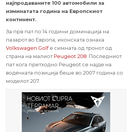
најпродаваните 100 автомобили за
изминатата година на Европскиот
континент.
За прв пат по 14 години доминација на
пазарот во Европа, иконската ознака
Volkswagen Golf
е симната од тронот од
страна на малиот
Peugeot 208
. Последниот
пат кога претходно Peugeot се најде на
водечката позиција беше во 2007 година со
моделот 207.