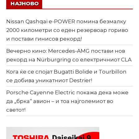
НАЈНОВО
Nissan Qashqai e-POWER помина безмалку
2000 километри со еден резервоар гориво
и постави гинисов рекорд!
Вечерно кино: Mercedes-AMG постави нов
рекорд на Nürburgring со електричниот CLA
Кога ќе се спојат Bugatti Bolide и Tourbillon
се добива уникатниот Destrier!
Porsche Cayenne Electric покажа дека може
да „брка“ авион – и тоа најголемиот во
светот!