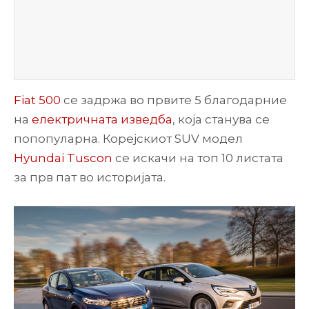
Fiat 500
се задржа во првите 5 благодарние
на
електричната изведба
, која станува се
попопуларна. Корејскиот SUV модел
Hyundai Tuscon
се искачи на топ 10 листата
за прв пат во историјата.