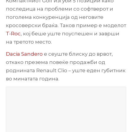
Компактниот Golf изгуби 5 позиции како
последица на проблеми со софтверот и
поголема конкуренција од неговите
кросоверски браќа. Таков пример е моделот
T-Roc
, кој беше уште поуспешен и заврши
на третото место.
Dacia Sandero
е сеуште блиску до врвот,
откако презема повеќе продажби од
роднината Renault Clio – уште еден губитник
во минатата година.