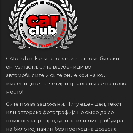
CARclub.mk е место за сите автомобилски
ентузијасти, сите вљубеници во
автомобилите и сите оние кои на кои
милениците на четири тркала им се на прво
место!
Сите права задржани. Ниту еден дел, текст
или авторска фотографија не смее да се
прикажува, репродуцира или дистрибуира,
на било кој начин без претходна дозвола