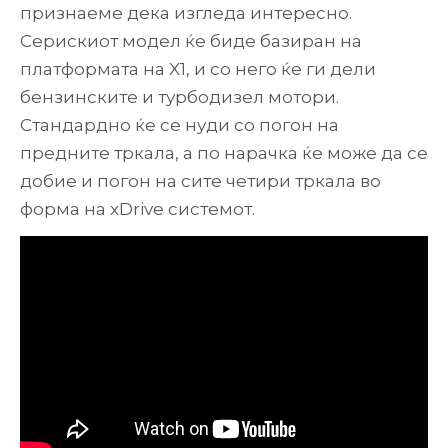
признаеме дека изгледа интересно.
Серискиот модел ќе биде базиран на
платформата на X1, и со него ќе ги дели
бензинските и турбодизел мотори.
Стандардно ќе се нуди со погон на
предните тркала, а по нарачка ќе може да се
добие и погон на сите четири тркала во
форма на xDrive системот.