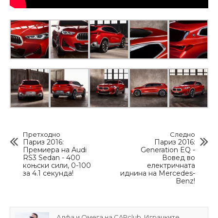
Претходно
Следно
Париз 2016:
Париз 2016:
Премиера на Audi
Generation EQ -
RS3 Sedan - 400
Вовед во
коњски сили, 0-100
електричната
за 4.1 секунда!
иднина на Mercedes-
Benz!
Алфа и Омега на CARclub. Играчките