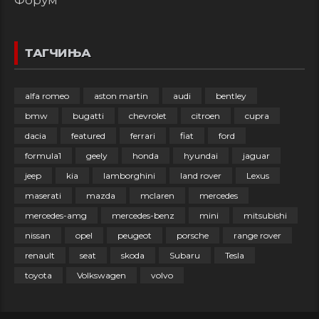
ТАГЧИЊА
alfa romeo
aston martin
audi
bentley
bmw
bugatti
chevrolet
citroen
cupra
dacia
featured
ferrari
fiat
ford
formula1
geely
honda
hyundai
jaguar
jeep
kia
lamborghini
land rover
Lexus
maserati
mazda
mclaren
mercedes
mercedes-amg
mercedes-benz
mini
mitsubishi
nissan
opel
peugeot
porsche
range rover
renault
seat
skoda
Subaru
Tesla
toyota
Volkswagen
volvo