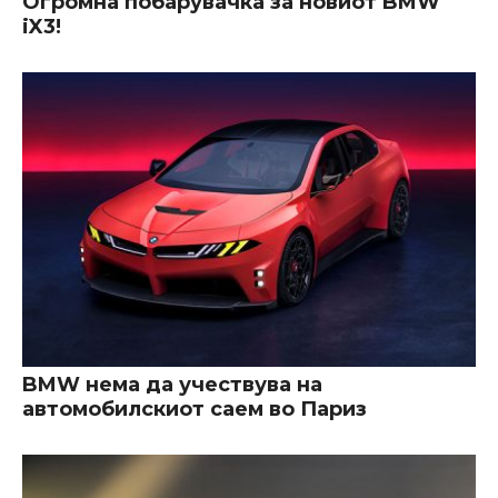
Огромна побарувачка за новиот BMW
iX3!
BMW нема да учествува на
автомобилскиот саем во Париз