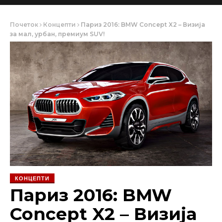
Почеток
Концепти
Париз 2016: BMW Concept X2 – Визија
за мал, урбан, премиум SUV!
КОНЦЕПТИ
Париз 2016: BMW
Concept X2 – Визија