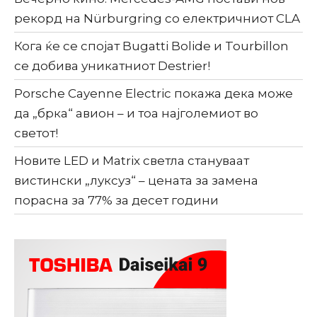
рекорд на Nürburgring со електричниот CLA
Кога ќе се спојат Bugatti Bolide и Tourbillon
се добива уникатниот Destrier!
Porsche Cayenne Electric покажа дека може
да „брка“ авион – и тоа најголемиот во
светот!
Новите LED и Matrix светла стануваат
вистински „луксуз“ – цената за замена
порасна за 77% за десет години