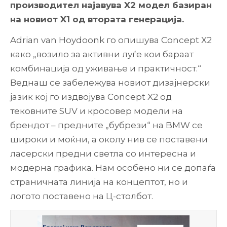
производител најавува X2 модел базиран
на новиот X1 од втората генерација.
Adrian van Hoydoonk го опишува Concept X2
како „возило за активни луѓе кои бараат
комбинација од уживање и практичност.“
Веднаш се забележува новиот дизајнерски
јазик кој го издвојува Concept X2 од
тековните SUV и кросовер модели на
брендот – предните „бубрези“ на BMW се
широки и моќни, а околу нив се поставени
ласерски предни светла со интересна и
модерна графика. Нам особено ни се допаѓа
страничната линија на концептот, но и
логото поставено на Ц-столбот.