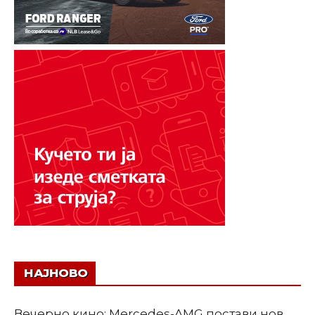
НАЈНОВО
Вечерно кино: Mercedes-AMG постави нов