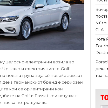
поста
Вечер
поста
Nürbu
CLA
Кога ќ
Tourb
Destri
ку целосно-електрични возила во
Porsc
e-Up, како и електричниот e-Golf.
дека 
на целата групација сè повеќе земаат
тоа н
ал дека германскиот бренд е сериозен
идите кои се ориентирани кон
бите на Golf и Passat кои ветуваат
 и ниска потрошувачка.