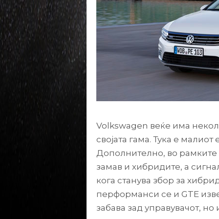
Volkswagen веќе има некол
својата гама. Тука е малиот 
Дополнително, во рамките 
замав и хибридите, а сигн
кога станува збор за хибр
перформанси се и GTE извед
забава зад управувачот, но