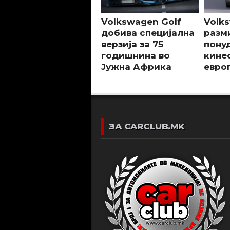
Volkswagen Golf
Volk
добива специјална
разм
верзија за 75
пону
годишнина во
кине
Јужна Африка
евро
ЗА CARCLUB.MK