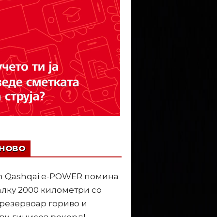
ЈНОВО
n Qashqai e-POWER помина
лку 2000 километри со
резервоар гориво и