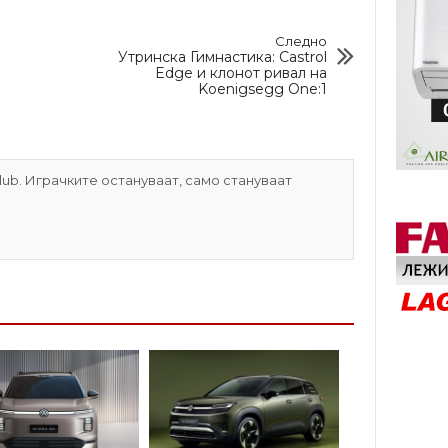
Следно
Утринска Гимнастика: Castrol
Edge и клонот ривал на
Koenigsegg One:1
ub. Играчките остануваат, само стануваат