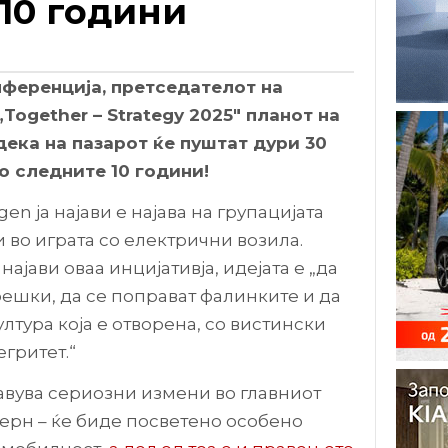
10 години
ференција, претседателот на
Together – Strategy 2025″ планот на
 дека на пазарот ќе пуштат дури 30
о следните 10 години!
en ја најави е најава на групацијата
 во играта со електрични возила.
 најави оваа инцијативја, идејата е „да
решки, да се поправат фалинките и да
лтура која е отворена, со вистински
гритет.“
ајавува сериозни измени во главниот
ерн – ќе биде посветено особено