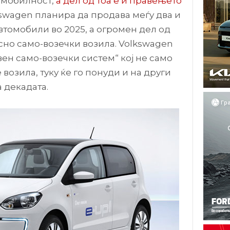
 мобилност,
а дел од тоа е и правењето
kswagen планира да продава меѓу два и
томобили во 2025, а огромен дел од
сно само-возечки возила. Volkswagen
ен само-возечки систем“ кој не само
 возила, туку ќе го понуди и на други
 декадата.