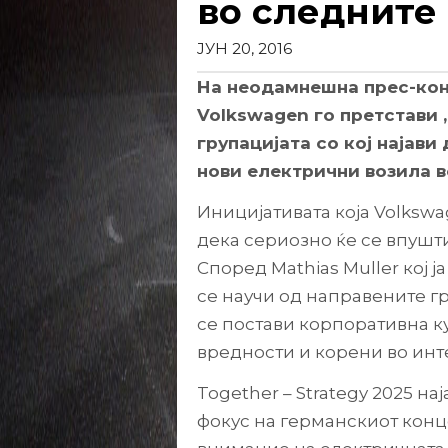
во следните 
ЈУН 20, 2016
На неодамнешна прес-кон
Volkswagen го претстави „
групацијата со кој најави
нови електрични возила в
Иницијативата која Volkswag
дека сериозно ќе се впушти
Според Mathias Muller кој ја
се научи од направените г
се постави корпоративна ку
вредности и корени во инте
Together – Strategy 2025 н
фокус на германскиот конц