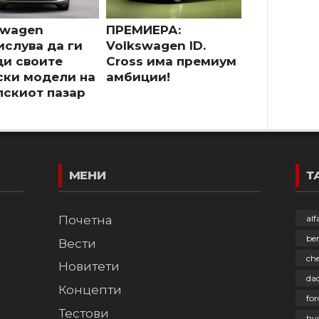
swagen
ПРЕМИЕРА:
ислува да ги
Volkswagen ID.
ди своите
Cross има премиум
ски модели на
амбиции!
пскиот пазар
МЕНИ
Т
Почетна
al
be
Вести
che
Новитети
dac
Концепти
for
Тестови
hy