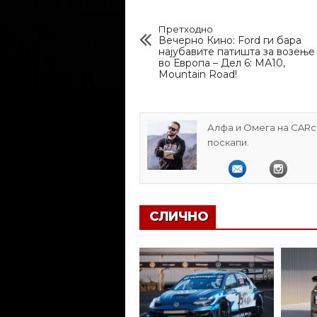
Претходно
Вечерно Кино: Ford ги бара
најубавите патишта за возење
во Европа – Дел 6: МА10,
Mountain Road!
Алфа и Омега на CARcl
поскапи.
СЛИЧНО