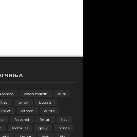
АГЧИЊА
fa romeo
aston martin
audi
ntley
bmw
bugatti
vrolet
citroen
cupra
ia
featured
ferrari
fiat
d
formula1
geely
honda
undai
jaguar
jeep
kia