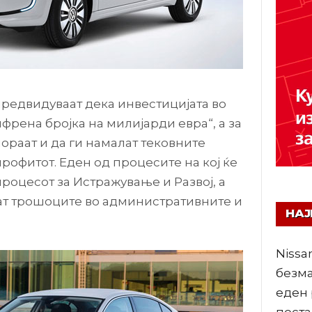
редвидуваат дека инвестицијата во
ифрена бројка на милијарди евра“, а за
мораат и да ги намалат тековните
профитот. Еден од процесите на кој ќе
роцесот за Истражување и Развој, а
ат трошоците во административните и
НА
Nissa
безма
еден 