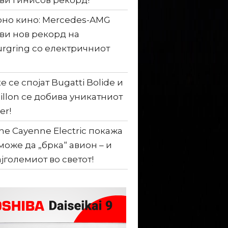
ви гинисов рекорд!
но кино: Mercedes-AMG
ви нов рекорд на
rgring со електричниот
е се спојат Bugatti Bolide и
illon се добива уникатниот
er!
he Cayenne Electric покажа
може да „брка“ авион – и
ајголемиот во светот!