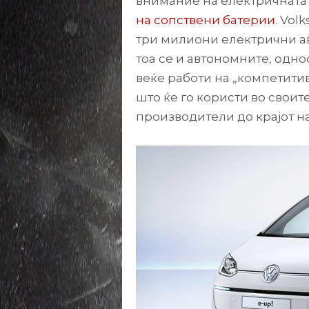
внимание на електричната
на сопствени батерии
. Vol
три милиони електрични ав
тоа се и автономните, одно
веќе работи на „компетитив
што ќе го користи во своите
производители до крајот на