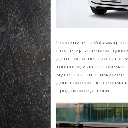
Челниците на Volkswagen п
стратегијата ќе чини „двоц
да го постигне сето тоа ќе 
трошоци, и да го зголемат 
му се посвети внимание е п
дополнително ќе се намал
продажните делови.