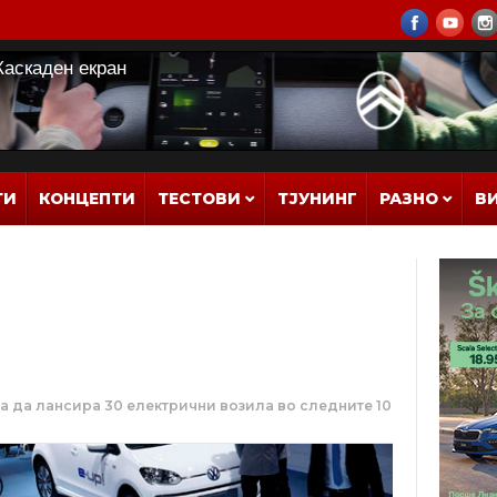
ТИ
КОНЦЕПТИ
ТЕСТОВИ
ТЈУНИНГ
РАЗНО
В
а да лансира 30 електрични возила во следните 10