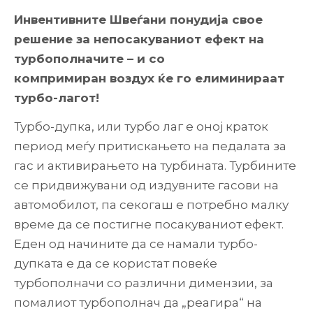
Инвентивните Швеѓани понудија свое
решение за непосакуваниот ефект на
турбополначите – и со
компримиран воздух ќе го елиминираат
турбо-лагот!
Турбо-дупка, или турбо лаг е оној краток
период меѓу притискањето на педалата за
гас и активирањето на турбината. Турбините
се придвижувани од издувните гасови на
автомобилот, па секогаш е потребно малку
време да се постигне посакуваниот ефект.
Еден од начините да се намали турбо-
дупката е да се користат повеќе
турбополначи со различни димензии, за
помалиот турбополнач да „реагира“ на