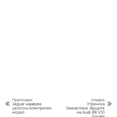
Претходно
Следно
Jaguar најавува
Утринска
целосно-електричен
Гимнастика: Звуците
модел
на Audi R8 V10
Spyder