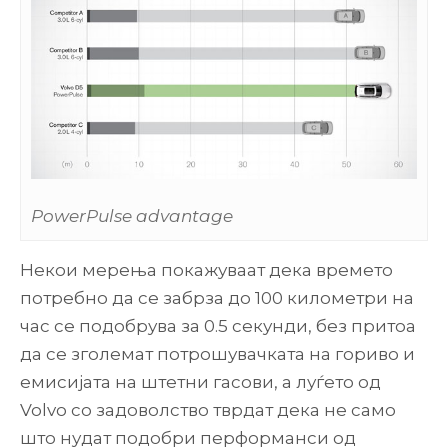
PowerPulse advantage
Некои мерења покажуваат дека времето
потребно да се забрза до 100 километри на
час се подобрува за 0.5 секунди, без притоа
да се зголемат потрошувачката на гориво и
емисијата на штетни гасови, a луѓето од
Volvo со задоволство тврдат дека не само
што нудат подобри перформанси од