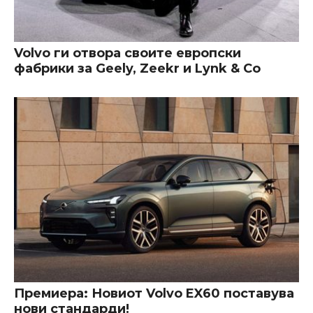
Volvo ги отвора своите европски
фабрики за Geely, Zeekr и Lynk & Co
Премиера: Новиот Volvo EX60 поставува
нови стандарди!