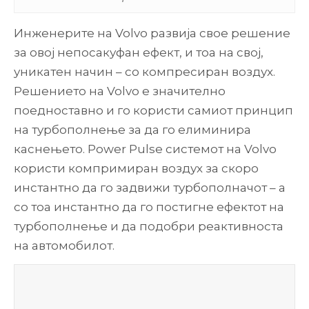
Инженерите на Volvo развија свое решение
за овој непосакуфан ефект, и тоа на свој,
уникатен начин – со компресиран воздух.
Решението на Volvo е значително
поедноставно и го користи самиот принцип
на турбополнење за да го елиминира
каснењето. Power Pulse системот на Volvo
користи компримиран воздух за скоро
инстантно да го задвижи турбополначот – а
со тоа инстантно да го постигне ефектот на
турбополнење и да подобри реактивноста
на автомобилот.