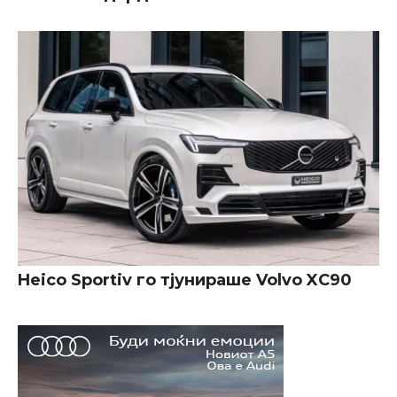
Heico Sportiv го тјунираше Volvo XC90