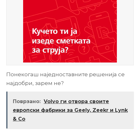
Понекогаш наједноставните решенија се
најдобри, зарем не?
Поврзано:
Volvo ги отвора своите
европски фабрики за Geely, Zeekr и Lynk
& Co