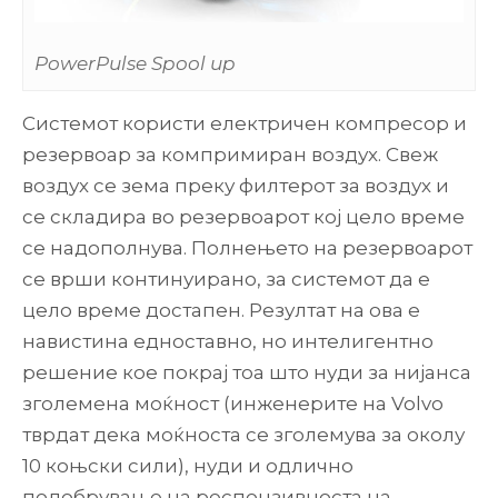
PowerPulse Spool up
Системот користи електричен компресор и
резервоар за компримиран воздух. Свеж
воздух се зема преку филтерот за воздух и
се складира во резервоарот кој цело време
се надополнува. Полнењето на резервоарот
се врши континуирано, за системот да е
цело време достапен. Резултат на ова е
навистина едноставно, но интелигентно
решение кое покрај тоа што нуди за нијанса
зголемена моќност (инженерите на Volvo
тврдат дека моќноста се зголемува за околу
10 коњски сили), нуди и одлично
подобрување на респонзивноста на