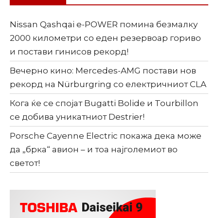
Nissan Qashqai e-POWER помина безмалку
2000 километри со еден резервоар гориво
и постави гинисов рекорд!
Вечерно кино: Mercedes-AMG постави нов
рекорд на Nürburgring со електричниот CLA
Кога ќе се спојат Bugatti Bolide и Tourbillon
се добива уникатниот Destrier!
Porsche Cayenne Electric покажа дека може
да „брка“ авион – и тоа најголемиот во
светот!