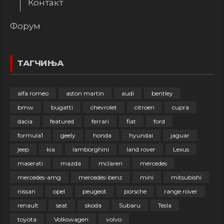
Контакт
Форум
ТАГЧИЊА
alfa romeo
aston martin
audi
bentley
bmw
bugatti
chevrolet
citroen
cupra
dacia
featured
ferrari
fiat
ford
formula1
geely
honda
hyundai
jaguar
jeep
kia
lamborghini
land rover
Lexus
maserati
mazda
mclaren
mercedes
mercedes-amg
mercedes-benz
mini
mitsubishi
nissan
opel
peugeot
porsche
range rover
renault
seat
skoda
Subaru
Tesla
toyota
Volkswagen
volvo