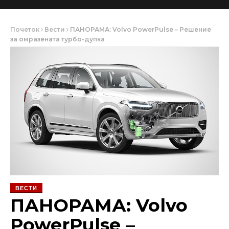
Почеток
Вести
ПАНОРАМА: Volvo PowerPulse – Решение
за омразената турбо-дупка
ВЕСТИ
ПАНОРАМА: Volvo
PowerPulse –