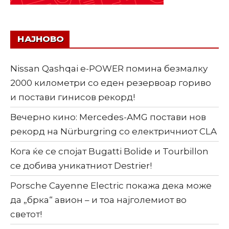
НАЈНОВО
Nissan Qashqai e-POWER помина безмалку
2000 километри со еден резервоар гориво
и постави гинисов рекорд!
Вечерно кино: Mercedes-AMG постави нов
рекорд на Nürburgring со електричниот CLA
Кога ќе се спојат Bugatti Bolide и Tourbillon
се добива уникатниот Destrier!
Porsche Cayenne Electric покажа дека може
да „брка“ авион – и тоа најголемиот во
светот!