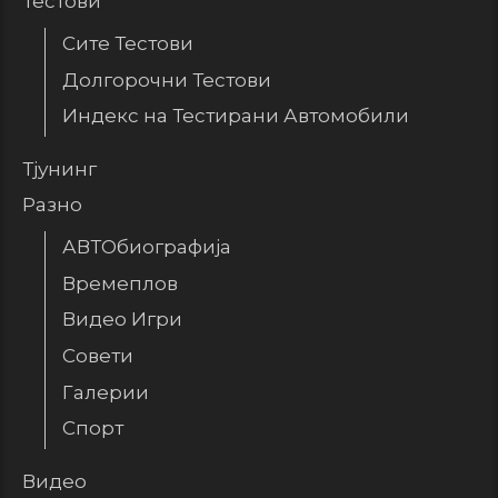
Тестови
Сите Тестови
Долгорочни Тестови
Индекс на Тестирани Автомобили
Тјунинг
Разно
АВТОбиографија
Времеплов
Видео Игри
Совети
Галерии
Спорт
Видео