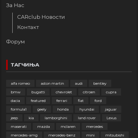
За Нас
CARclub Новости
Контакт
Форум
ТАГЧИЊА
alfa romeo
aston martin
audi
bentley
bmw
bugatti
chevrolet
citroen
cupra
dacia
featured
ferrari
fiat
ford
formula1
geely
honda
hyundai
jaguar
jeep
kia
lamborghini
land rover
Lexus
maserati
mazda
mclaren
mercedes
mercedes-amg
mercedes-benz
mini
mitsubishi