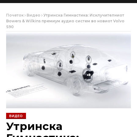
Почеток
Видео
Утринска Гимнастика: Исклучителниот
Bowers & Wilkins премиум аудио систем во новиот Volvo
S90
ВИДЕО
Утринска