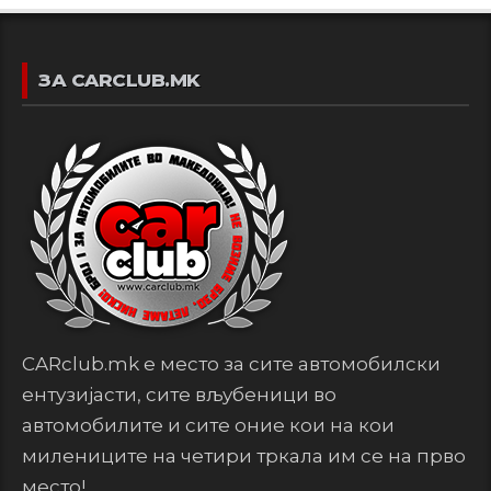
ЗА CARCLUB.MK
CARclub.mk е место за сите автомобилски
ентузијасти, сите вљубеници во
автомобилите и сите оние кои на кои
милениците на четири тркала им се на прво
место!