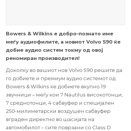
Bowers & Wilkins е добро-познато име
меѓу аудиофилите, а новиот Volvo S90 ќе
добие аудио систем токму од овој
реномиран производител!
Доколку во вашиот нов Volvo S90 решите да
го добиете и премиум аудио системот од
Bowers & Wilkins ќе добиете вкупно 19
звучници – меѓу кои 7 Nautilus високотонци,
7 среднотонци, 4 сабвуфер и специјален
250-милиметарски воздушен сабвуфер
вграден директно во шасијата на
автомобилот – сите поврзани со Class D