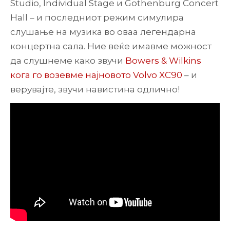
Studio, Individual Stage и Gothenburg Concert
Hall – и последниот режим симулира
слушање на музика во оваа легендарна
концертна сала. Ние веќе имавме можност
да слушнеме како звучи
Bowers & Wilkins
кога го возевме најновото Volvo XC90
– и
верувајте, звучи навистина одлично!