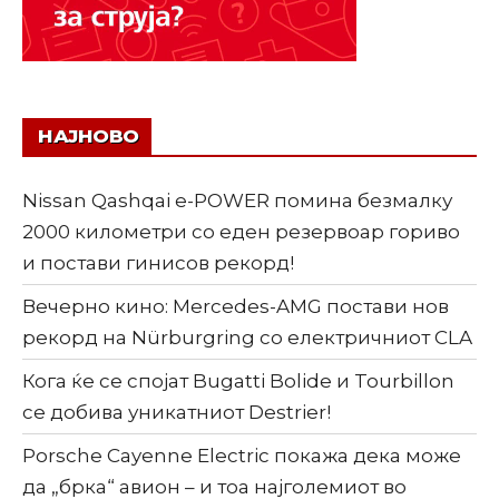
НАЈНОВО
Nissan Qashqai e-POWER помина безмалку
2000 километри со еден резервоар гориво
и постави гинисов рекорд!
Вечерно кино: Mercedes-AMG постави нов
рекорд на Nürburgring со електричниот CLA
Кога ќе се спојат Bugatti Bolide и Tourbillon
се добива уникатниот Destrier!
Porsche Cayenne Electric покажа дека може
да „брка“ авион – и тоа најголемиот во