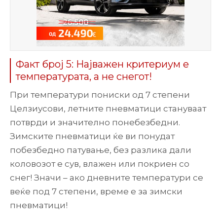
Факт број 5: Најважен критериум е
температурата, а не снегот!
При температури пониски од 7 степени
Целзиусови, летните пневматици стануваат
потврди и значително понебезбедни.
Зимските пневматици ќе ви понудат
побезбедно патување, без разлика дали
коловозот е сув, влажен или покриен со
снег! Значи – ако дневните температури се
веќе под 7 степени, време е за зимски
пневматици!