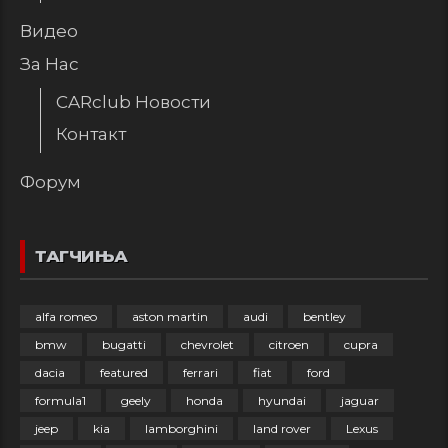
Видео
За Нас
CARclub Новости
Контакт
Форум
ТАГЧИЊА
alfa romeo
aston martin
audi
bentley
bmw
bugatti
chevrolet
citroen
cupra
dacia
featured
ferrari
fiat
ford
formula1
geely
honda
hyundai
jaguar
jeep
kia
lamborghini
land rover
Lexus