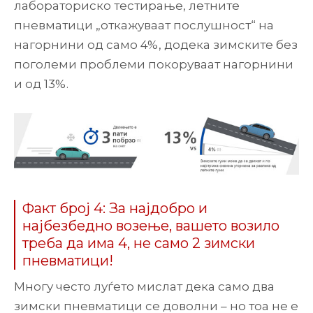
лабораториско тестирање, летните
пневматици „откажуваат послушност“ на
нагорнини од само 4%, додека зимските без
поголеми проблеми покоруваат нагорнини
и од 13%.
Факт број 4: За најдобро и
најбезбедно возење, вашето возило
треба да има 4, не само 2 зимски
пневматици!
Многу често луѓето мислат дека само два
зимски пневматици се доволни – но тоа не е