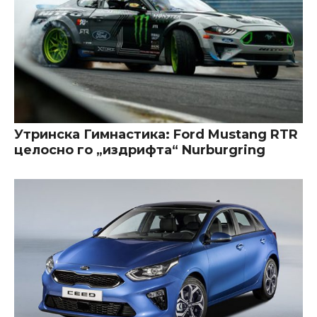
Утринска Гимнастика: Ford Mustang RTR
целосно го „издрифта“ Nurburgring