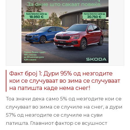
Факт број 1: Дури 95% од незгодите
кои се случуваат во зима се случуваат
на патишта каде нема снег!
Тоа значи дека само 5% од незгодите кои се
случуваат во зима се случиле на снег, а дури
57% од незгодите се случиле на суви
патишта. Главниот фактор се всушност