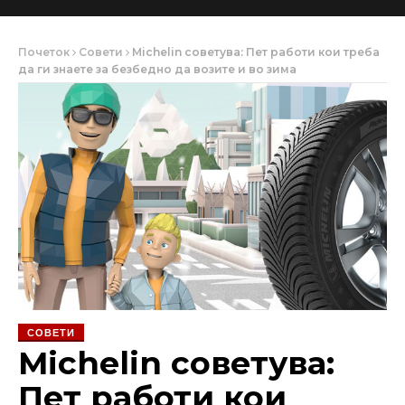
Почеток
Совети
Michelin советува: Пет работи кои треба
да ги знаете за безбедно да возите и во зима
СОВЕТИ
Michelin советува:
Пет работи кои