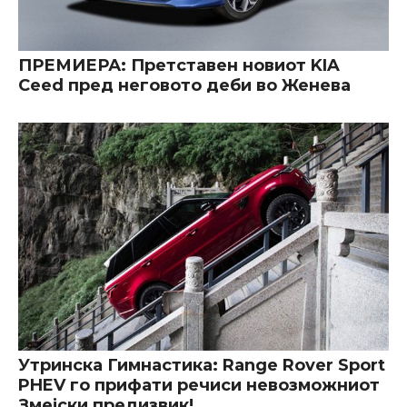
ПРЕМИЕРА: Претставен новиот KIA
Ceed пред неговото деби во Женева
Утринска Гимнастика: Range Rover Sport
PHEV го прифати речиси невозможниот
Змејски предизвик!