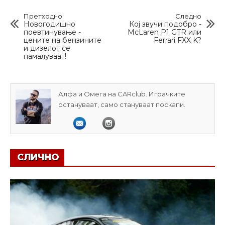
Претходно
Следно
Новогодишно
Кој звучи подобро -
поевтинување -
McLaren P1 GTR или
цените на бензините
Ferrari FXX K?
и дизелот се
намалуваат!
Алфа и Омега на CARclub. Играчките
остануваат, само стануваат поскапи.
СЛИЧНО