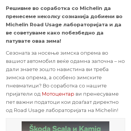
Решивме во соработка со Michelin да
пренесеме неколку сознанија добиени во
Michelin Road Usage лабораторијата и да
ве советуваме како побезбедно да
патувате оваа зима!
Сезоната за носење зимска опрема во
вашиот автомобил веќе одамна започна – но
дали знаете зошто навистина ви треба
зимска опрема, а особено зимските
пневматици? Во соработка со нашите
пријатели од
Мотоцентар
ви пренесуваме
пет важни податоци кои доаѓаат директно
од Road Usage лабораторијата на Michelin!