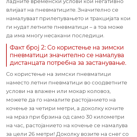
ладните временски услови кои негативно
влијаат на пневматиците. Значително се
намалуваат прилепувањето и тракцијата кои
ги нудат летните пневматици – а тоа може
да има многу несакани последици.
Факт број 2: Со користење на зимски
пневматици значително се намалува
дистанцата потребна за застанување.
Со користење на зимски пневматици
наместо летни пневматици во соодветните
услови на влажен или мокар коловоз,
можете да го намалите растојанието на
кочење за четири метри, а доколку кочите
на мраз при брзина од само 30 километри
на час, растојанието на кочење се намалува
за цели 26 метри! Доколку возите на снег со