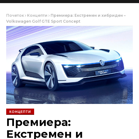
Почеток
Концепти
Премиера: Екстремен и хибриден –
Volkswagen Golf GTE Sport Concept
КОНЦЕПТИ
Премиера:
Екстремен и