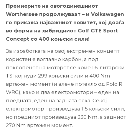
Премиерите на овогодинешниот
Worthersee продолжуваат – и Volkswagen
го прикажа најважниот новитет, кој доаѓа
во форма на хибридниот Golf GTE Sport
Concept со 400 коњски сили!
За изработката на овој екстремен концепт
користен е воглавно карбон, а под
поклопецот на моторот се крие 1.6-литарски
TSI кој нуди 299 коњски сили и 400 Nm
вртежен момент (и влече потекло од Polo R
WRC), како и два електромотори – еден на
предната, еден на задната оска. Секој
електромотор произведува 115 коњски сили,
но предниот произведува 330 Nm, а задниот
270 Nm вртежен момент.