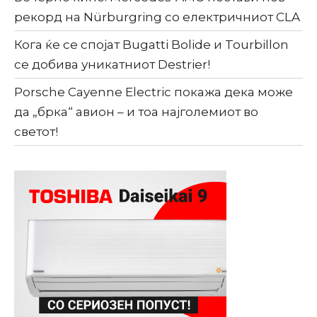
рекорд на Nürburgring со електричниот CLA
Кога ќе се спојат Bugatti Bolide и Tourbillon
се добива уникатниот Destrier!
Porsche Cayenne Electric покажа дека може
да „брка“ авион – и тоа најголемиот во
светот!