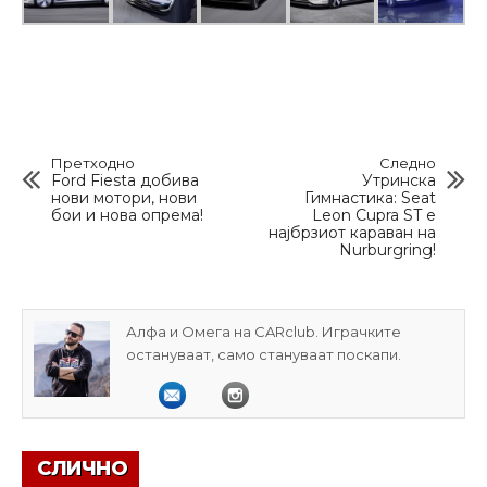
Претходно
Следно
Ford Fiesta добива
Утринска
нови мотори, нови
Гимнастика: Seat
бои и нова опрема!
Leon Cupra ST е
најбрзиот караван на
Nurburgring!
Алфа и Омега на CARclub. Играчките
остануваат, само стануваат поскапи.
СЛИЧНО