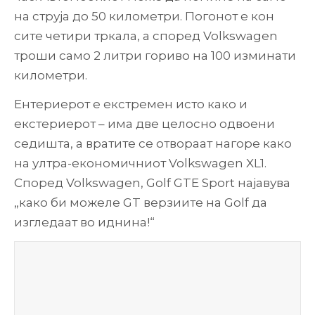
на струја до 50 километри. Погонот е кон
сите четири тркала, а според Volkswagen
троши само 2 литри гориво на 100 изминати
километри.
Ентериерот е екстремен исто како и
екстериерот – има две целосно одвоени
седишта, а вратите се отвораат нагоре како
на ултра-економичниот Volkswagen XL1.
Според Volkswagen, Golf GTE Sport најавува
„како би можеле GT верзиите на Golf да
изгледаат во иднина!“