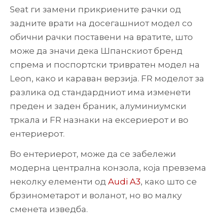
Seat ги замени прикриените рачки од
задните врати на досегашниот модел со
обични рачки поставени на вратите, што
може да значи дека Шпанскиот бренд
спрема и поспортски тривратен модел на
Leon, како и караван верзија. FR моделот за
разлика од стандардниот има изменети
преден и заден браник, алуминиумски
тркала и FR назнаки на ексериерот и во
ентериерот.
Во ентериерот, може да се забележи
модерна централна конзола, која превзема
неколку елементи од
Audi A3
, како што се
брзинометарот и воланот, но во малку
сменета изведба.