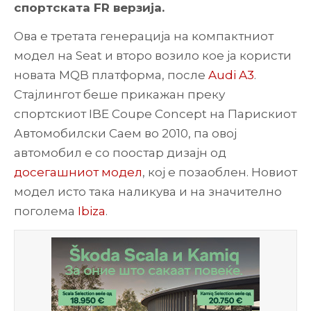
спортската FR верзија.
Ова е третата генерација на компактниот
модел на Seat и второ возило кое ја користи
новата MQB платформа, после
Audi A3
.
Стајлингот беше прикажан преку
спортскиот IBE Coupe Concept на Парискиот
Автомобилски Саем во 2010, па овој
автомобил е со поостар дизајн од
досегашниот модел
, кој е позаоблен. Новиот
модел исто така наликува и на значително
поголема
Ibiza
.