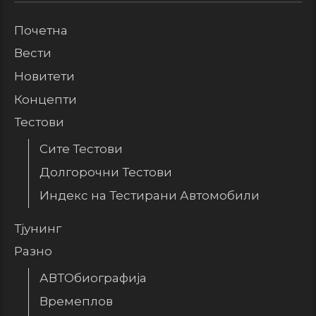
Почетна
Вести
Новитети
Концепти
Тестови
Сите Тестови
Долгорочни Тестови
Индекс на Тестирани Автомобили
Тјунинг
Разно
АВТОбиографија
Времеплов