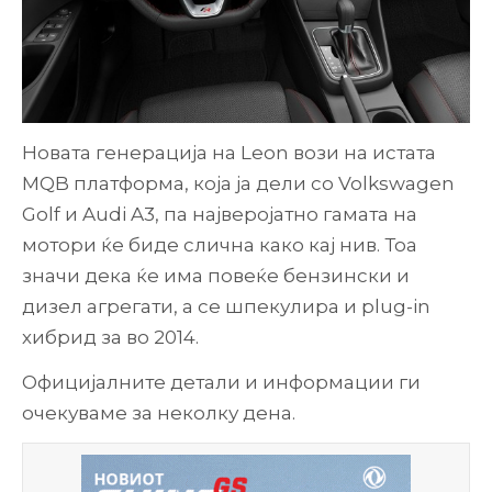
Новата генерација на Leon вози на истата
MQB платформа, која ја дели со Volkswagen
Golf и Audi A3, па најверојатно гамата на
мотори ќе биде слична како кај нив. Тоа
значи дека ќе има повеќе бензински и
дизел агрегати, а се шпекулира и plug-in
хибрид за во 2014.
Официјалните детали и информации ги
очекуваме за неколку дена.