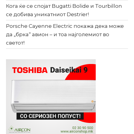
Кога ќе се спојат Bugatti Bolide и Tourbillon
се добива уникатниот Destrier!
Porsche Cayenne Electric покажа дека може
да „брка“ авион – и тоа најголемиот во
светот!