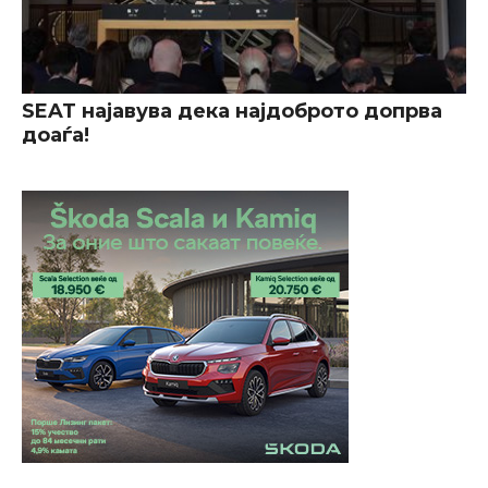
SEAT најавува дека најдоброто допрва
доаѓа!