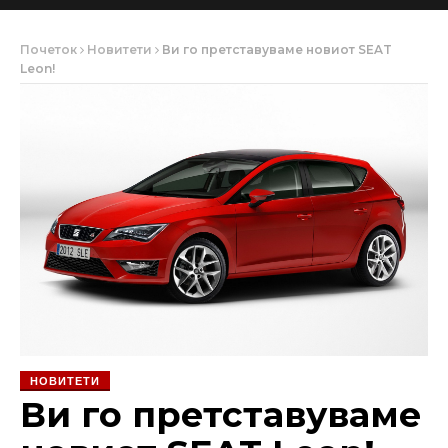
Почеток
Новитети
Ви го претставуваме новиот SEAT
Leon!
НОВИТЕТИ
Ви го претставуваме