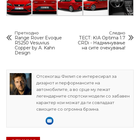
Претходно
Следно
Range Rover Evoque
ТЕСТ: KIA Optima 1.7
RS250 Vesuvius
CRDi - Надминување
Copper by A. Kahn
на сите очекувања!
Design
Отсекогаш Филип се интересирал за
дизајнот и перформансите на
автомобилите, а во срце му лежат
легендарните спортски модели со забавен
карактер кои можат да ги совладаат
свиоците со огромна брзина.