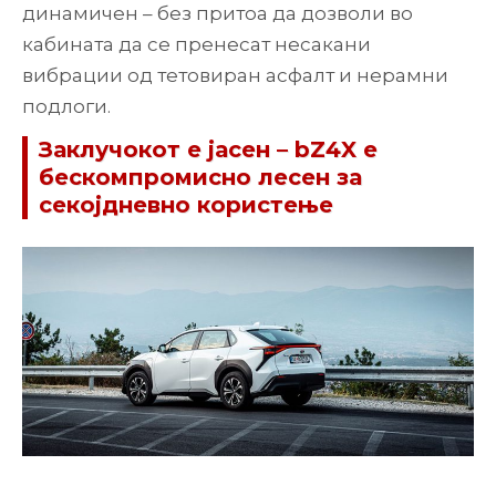
динамичен – без притоа да дозволи во
кабината да се пренесат несакани
вибрации од тетовиран асфалт и нерамни
подлоги.
Заклучокот е јасен – bZ4X е
бескомпромисно лесен за
секојдневно користење