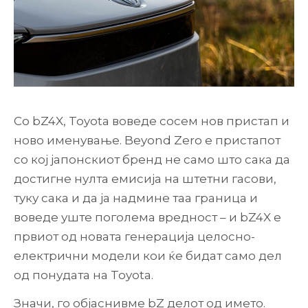
Со bZ4X, Toyota воведе сосем нов пристап и
ново именување. Beyond Zero е пристапот
со кој јапонскиот бренд не само што сака да
достигне нулта емисија на штетни гасови,
туку сака и да ја надмине таа граница и
воведе уште поголема вредност – и bZ4X е
првиот од новата генерација целосно-
електрични модели кои ќе бидат само дел
од понудата на Toyota.
Значи, го објаснивме bZ делот од името.