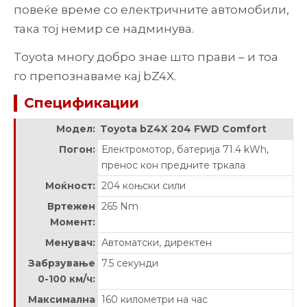
повеќе време со електричните автомобили,
така тој немир се надминува.
Toyota многу добро знае што прави – и тоа
го препознаваме кај bZ4X.
Спецификации
Модел:
Toyota bZ4X 204 FWD Comfort
Погон:
Електромотор, батерија 71.4 kWh,
пренос кон предните тркала
Моќност:
204 коњски сили
Вртежен
265 Nm
Момент:
Менувач:
Автоматски, директен
Забрзување
7.5 секунди
0-100 км/ч:
Максимална
160 километри на час