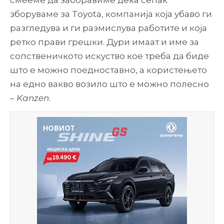
смееме да заборавиме дека сепак
зборуваме за Toyota, компанија која убаво ги
разгледува и ги размислува работите и која
ретко прави грешки. Дури имаат и име за
сопственичкото искуство кое треба да биде
што е можно поедноставно, а користењето
на едно вакво возило што е можно полесно
–
Kanzen
.