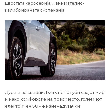
цврстата каросерија и внимателно-
калибрираната суспензија.
Дури и во свиоци, bZ4X не го губи својот мир
и иако комфорот е на прво место, големиот
електричен SUV е изненадувачки