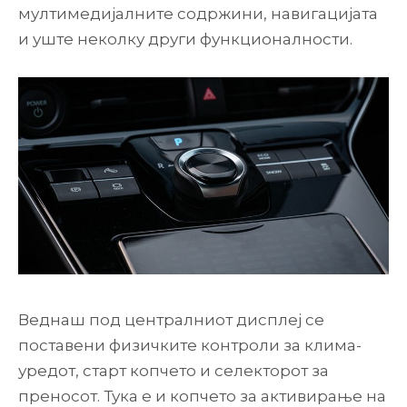
мултимедијалните содржини, навигацијата
и уште неколку други функционалности.
Веднаш под централниот дисплеј се
поставени физичките контроли за клима-
уредот, старт копчето и селекторот за
преносот. Тука е и копчето за активирање на