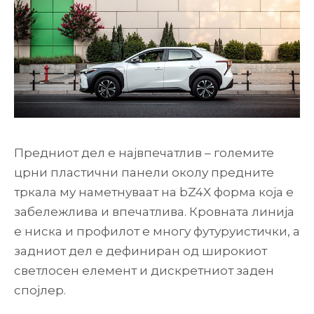
Предниот дел е највпечатлив – големите
црни пластични панели околу предните
тркала му наметнуваат на bZ4X форма која е
забележлива и впечатлива. Кровната линија
е ниска и профилот е многу футуруистички, а
задниот дел е дефиниран од широкиот
светлосен елемент и дискретниот заден
спојлер.