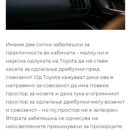
Имаме две ситни забелешки за
практичноста во кабината – малку ни е
нејасна одлуката на Toyota да не стави
касета за одлагање дребулии пред
совозачот. Од Toyota кажуваат дека ова е
направено за совозачот да има повеќе
простор за нозете и дека тука е огромниот
простор за одлагање дребулии меѓу возачот
и совозачот – но тој простор не е затворен.
Втората забелешка се однесува на
неосветлените прекинувачи за прозорците