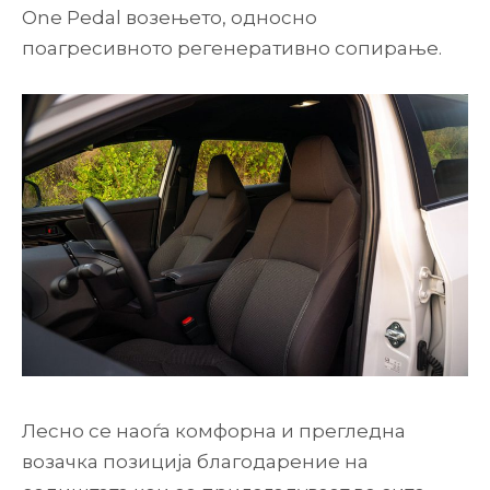
One Pedal возењето, односно
поагресивното регенеративно сопирање.
Лесно се наоѓа комфорна и прегледна
возачка позиција благодарение на