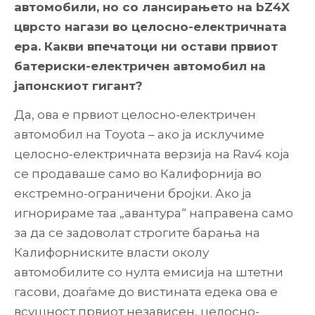
автомобили, но со лансирањето на bZ4X
цврсто нагази во целосно-електричната
ера. Какви впечатоци ни остави првиот
батериски-електричен автомобил на
јапонскиот гигант?
Да, ова е првиот целосно-електричен
автомобил нa Toyota – ако ја исклучиме
целосно-електричната верзија на Rav4 која
се продаваше само во Калифорнија во
екстремно-ограничени бројки. Ако ја
игнорираме таа „авантура“ направена само
за да се задоволат строгите барања на
Калифорниските власти околу
автомобилите со нулта емисија на штетни
гасови, доаѓаме до вистината едека ова е
всушност првиот независен, целосно-