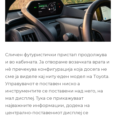
Сличен футуристички пристап продолжува
и во кабината. Ја отвораме возачката врата и
нè пречекува конфигурација која досега не
сме ја виделе кај ниту еден модел на Toyota.
Управувачот е поставен ниско а
инструментите се поставени над него, на
мал дисплеј. Тука се прикажуваат
најважните информации, додека на
централно-поставениот дисплеј се