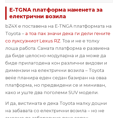
E-TGNA платформа наменета за
електрични возила
bZ4X е поставена на E-TNGA платформата на
Toyota –
а тоа пак значи дека ги дели гените
со луксузниот Lexus RZ
. Тоа и не е толку
лоша работа. Самата платформа е развиена
да биде целосно-модуларна и да може да
биде прилагодена кон различни видови и
димензии на електрични возила – Toyota
веќе планира еден седан базиран на оваа
платформа, но предвидени се и миниван,
како и уште два поголеми SUV модели.
И да, вистината е дека Toyota малку доцни
на забавата со електрични возила – но не