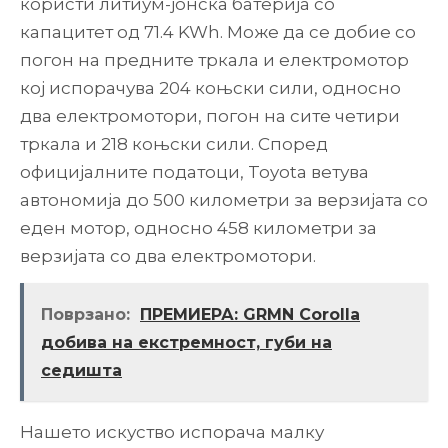
користи литиум-јонска батерија со
капацитет од 71.4 KWh. Може да се добие со
погон на предните тркала и електромотор
кој испорачува 204 коњски сили, односно
два електромотори, погон на сите четири
тркала и 218 коњски сили. Според
официјалните податоци, Toyota ветува
автономија до 500 километри за верзијата со
еден мотор, односно 458 километри за
верзијата со два електромотори.
Поврзано:
ПРЕМИЕРА: GRMN Corolla
добива на екстремност, губи на
седишта
Нашето искуство испорача малку