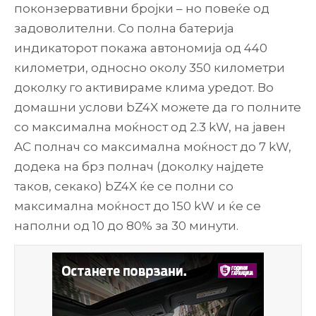
поконзервативни бројки – но повеќе од
задоволителни. Со полна батерија
индикаторот покажа автономија од 440
километри, односно околу 350 километри
доколку го активираме клима уредот. Во
домашни услови bZ4X можете да го полните
со максимална моќност од 2.3 kW, на јавен
AC полнач со максимална моќност до 7 kW,
додека на брз полнач (доколку најдете
таков, секако) bZ4X ќе се полни со
максимална моќност до 150 kW и ќе се
наполни од 10 до 80% за 30 минути.