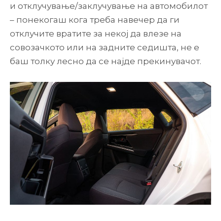
и отклучување/заклучување на автомобилот
– понекогаш кога треба навечер да ги
отклучите вратите за некој да влезе на
совозачкото или на задните седишта, не е
баш толку лесно да се најде прекинувачот.