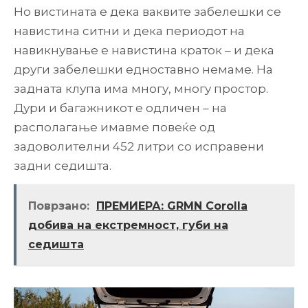
Но вистината е дека ваквите забелешки се
навистина ситни и дека периодот на
навикнување е навистина краток – и дека
други забелешки едноставно немаме. На
задната клупа има многу, многу простор.
Дури и багажникот е одличен – на
располагање имавме повеќе од
задоволителни 452 литри со исправени
задни седишта.
Поврзано:
ПРЕМИЕРА: GRMN Corolla
добива на екстремност, губи на
седишта