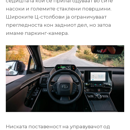
седиштата кои се прилагодуваат во сите
насоки и големите стаклени површини.
Широките Ц-столбови ја ограничуваат
прегледноста кон задниот дел, но затоа
имаме паркинг-камера.
Ниската поставеност на управувачот од