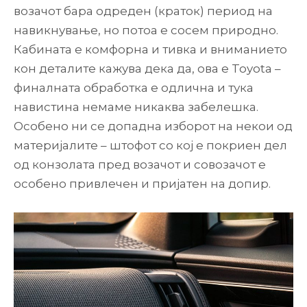
возачот бара одреден (краток) период на
навикнување, но потоа е сосем природно.
Кабината е комфорна и тивка и вниманието
кон деталите кажува дека да, ова е Toyota –
финалната обработка е одлична и тука
навистина немаме никаква забелешка.
Особено ни се допадна изборот на некои од
материјалите – штофот со кој е покриен дел
од конзолата пред возачот и совозачот е
особено привлечен и пријатен на допир.