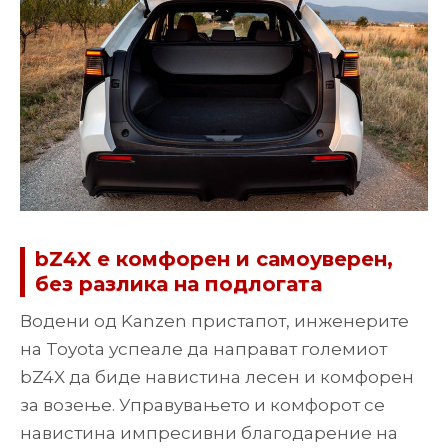
bZ4X е комфорен и самоуверен,
без разлика на подлогата
Водени од Kanzen пристапот, инженерите
на Toyota успеале да направат големиот
bZ4X да биде навистина лесен и комфорен
за возење. Управувањето и комфорот се
навистина импресивни благодарение на