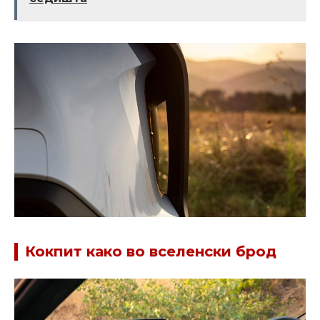
Кокпит како во вселенски брод