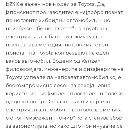
bZ4X е важен нов модел за Toyota. Да,
јапонскиот производител е најдобро познат
по неговите хибридни автомобили – но
неизбежен беше „влезот“ на Toyota на
електричната забава – и токму тука се
препознава методичниот, внимателен
пристап на Toyota кон развојот на еден
ваков автомобил. Водени од Kanzen
филозофијата, инженерите и дизајнерите на
Toyota успеале да направат автомобил кој е
бескомпромисно лесен за секојдневно
користење – кофморен, просторен и повеќе
од доволно брз. Секако – како и кај секој
електричен автомобил – во прво време тука
е оној неизбежен „немир“ кога станува збор
за автономијата, но како што поминуваме сè