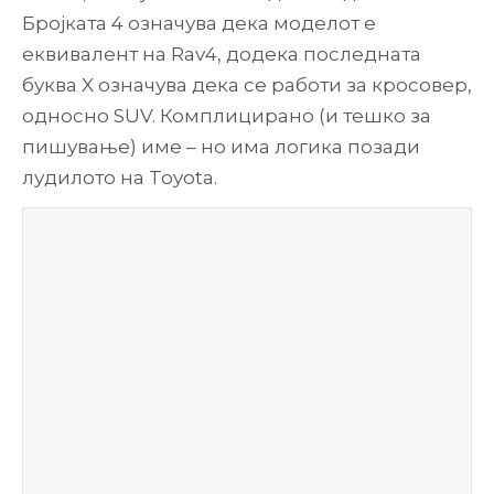
Бројката 4 означува дека моделот е
еквивалент на Rav4, додека последната
буква X означува дека се работи за кросовер,
односно SUV. Комплицирано (и тешко за
пишување) име – но има логика позади
лудилото на Toyota.