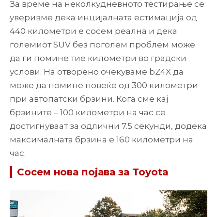
За време на неколкудневното тестирање се
уверивме дека инцијалната естимација од
440 километри е сосем реална и дека
големиот SUV без поголем проблем може
да ги помине тие километри во градски
услови. На отворено очекуваме bZ4X да
може да помине повеќе од 300 километри
при автопатски брзини. Кога сме кај
брзините – 100 километри на час се
достигнуваат за одлични 7.5 секунди, додека
максималната брзина е 160 километри на
час.
Сосем нова појава за Toyota