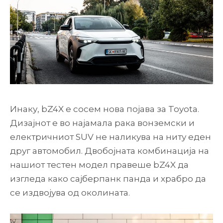
Инаку, bZ4X е сосем нова појава за Toyota.
Дизајнот е во најамала рака вонземски и
електричниот SUV не наликува на ниту еден
друг автомобил. Двобојната комбинација на
нашиот тестен модел правеше bZ4X да
изгледа како сајберпанк панда и храбро да
се издвојува од околината.