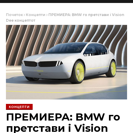
Почеток
Концепти
ПРЕМИЕРА: BMW го претстави i Vision
Dee концептот
КОНЦЕПТИ
ПРЕМИЕРА: BMW го
претстави i Vision