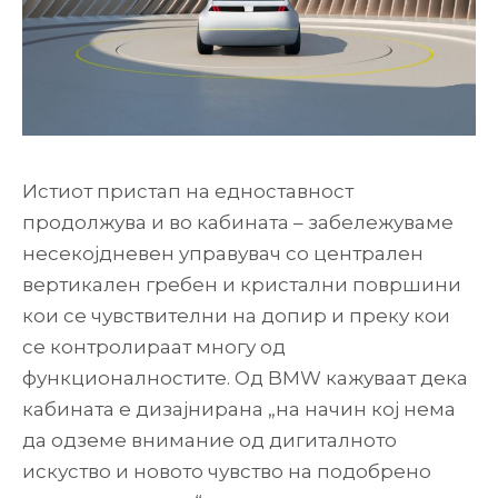
Истиот пристап на едноставност
продолжува и во кабината – забележуваме
несекојдневен управувач со централен
вертикален гребен и кристални површини
кои се чувствителни на допир и преку кои
се контролираат многу од
функционалностите. Од BMW кажуваат дека
кабината е дизајнирана „на начин кој нема
да одземе внимание од дигиталното
искуство и новото чувство на подобрено