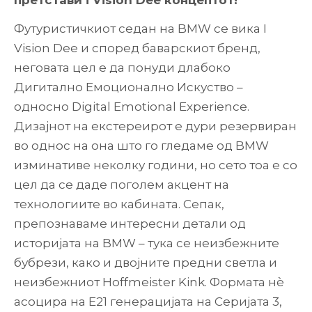
претстави i Vision Dee концептот!
Футуристичкиот седан на BMW се вика I
Vision Dee и според баварскиот бренд,
неговата цел е да понуди длабоко
Дигитално Емоционално Искуство –
односно Digital Emotional Experience.
Дизајнот на екстереирот е дури резервиран
во однос на она што го гледаме од BMW
изминативе неколку години, но сето тоа е со
цел да се даде поголем акцент на
технологиите во кабината. Сепак,
препознаваме интересни детали од
историјата на BMW – тука се неизбежните
бубрези, како и двојните предни светла и
неизбежниот Hoffmeister Kink. Формата нè
асоцира на Е21 генерацијата на Серијата 3,