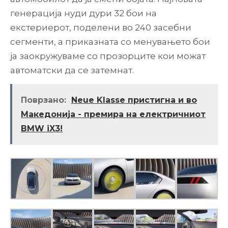
генерација нуди дури 32 бои на
екстериерот, поделени во 240 засебни
сегменти, а приказната со менувањето бои
ја заокружуваме со прозорците кои можат
автоматски да се затемнат.
Поврзано:
Neue Klasse пристигна и во
Македонија - премира на електричниот
BMW iX3!