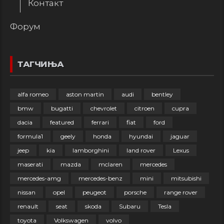
Контакт
Форум
ТАГЧИЊА
alfa romeo
aston martin
audi
bentley
bmw
bugatti
chevrolet
citroen
cupra
dacia
featured
ferrari
fiat
ford
formula1
geely
honda
hyundai
jaguar
jeep
kia
lamborghini
land rover
Lexus
maserati
mazda
mclaren
mercedes
mercedes-amg
mercedes-benz
mini
mitsubishi
nissan
opel
peugeot
porsche
range rover
renault
seat
skoda
Subaru
Tesla
toyota
Volkswagen
volvo