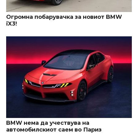
Огромна побарувачка за новиот BMW
iX3!
BMW нема да учествува на
автомобилскиот саем во Париз