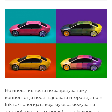
Но иновативноста не завршува таму –
концептот ја носи најновата итерација на E-
Ink технологијата која му овозможува на
автомобилот да ја смени бојата. Најновата