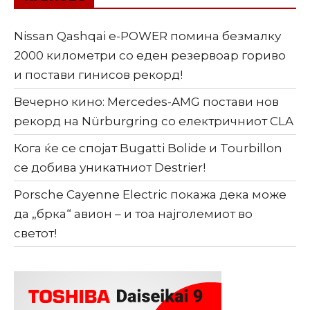
Nissan Qashqai e-POWER помина безмалку
2000 километри со еден резервоар гориво
и постави гинисов рекорд!
Вечерно кино: Mercedes-AMG постави нов
рекорд на Nürburgring со електричниот CLA
Кога ќе се спојат Bugatti Bolide и Tourbillon
се добива уникатниот Destrier!
Porsche Cayenne Electric покажа дека може
да „брка“ авион – и тоа најголемиот во
светот!