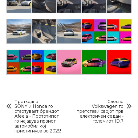
Претходно
Следно
SONY и Honda го
Volkswagen го
стартуваат брендот
претстави својот прв
Afeela - Прототипот
електричен седан -
го најавува првиот
големиот ID.7
автомобил кој
пристигнува во 2025!