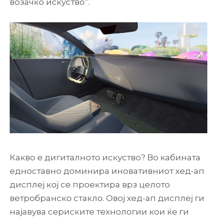
возачко искуство“.
Какво е дигиталното искуство? Во кабината
едноставно доминира иновативниот хед-ап
дисплеј кој се проектира врз целото
ветробранско стакло. Овој хед-ап дисплеј ги
најавува сериските технологии кои ќе ги