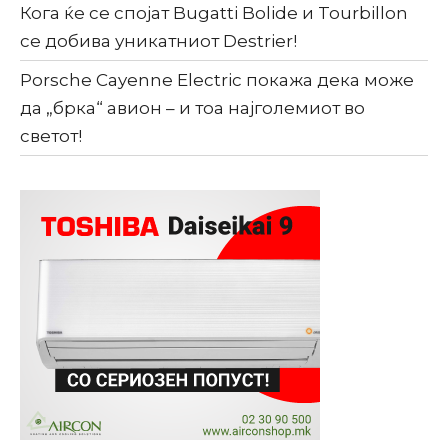
Кога ќе се спојат Bugatti Bolide и Tourbillon
се добива уникатниот Destrier!
Porsche Cayenne Electric покажа дека може
да „брка“ авион – и тоа најголемиот во
светот!