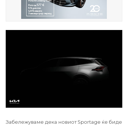
Забележуваме дека новиот Sportage ќе биде