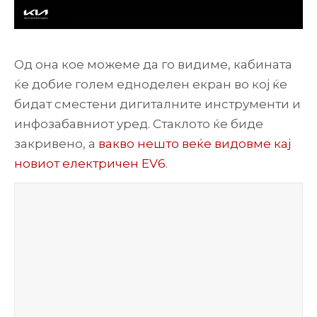
Од она кое можеме да го видиме, кабината
ќе добие голем едноделен екран во кој ќе
бидат сместени дигиталните инструменти и
инфозабавниот уред. Стаклото ќе биде
закривено, а
вакво нешто веќе видовме кај
новиот електричен EV6
.