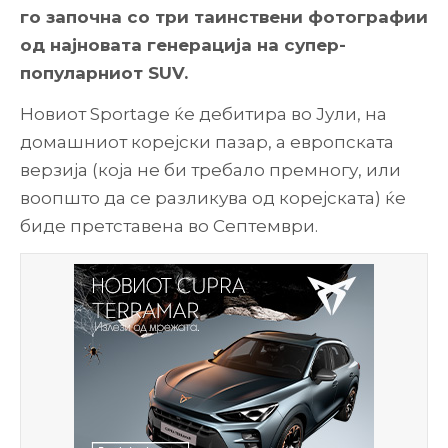
го започна со три таинствени фотографии
од најновата генерација на супер-
популарниот SUV.
Новиот Sportage ќе дебитира во Јули, на
домашниот корејски пазар, а европската
верзија (која не би требало премногу, или
воопшто да се разликува од корејската) ќе
биде претставена во Септември.