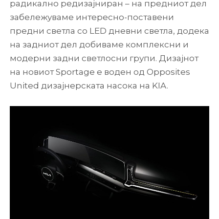
радикално редизајниран – на предниот дел
забележуваме интересно-поставени
предни светла со LED дневни светла, додека
на задниот дел добиваме комплексни и
модерни задни светлосни групи. Дизајнот
на новиот Sportage е воден од Opposites
United дизајнерската насока на KIA.