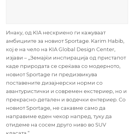
Инаку, од KIA нескриено ги кажуваат
амбициите за новиот Sportage. Karim Habib,
кој е на чело на KIA Global Design Center,
изјави – „Земајќи инспирација од пристапот
каде природата се среќава со модерното,
новиот Sportage ги предизвикува
поставените дизајнерски норми со
авантуристички и современ екстериер, но и
прекрасно-детален и водечки ентериер. Со
новиот Sportage, не сакавме само да
направиме еден чекор напред, туку да
отидеме на сосем друго ниво во SUV
класата.“