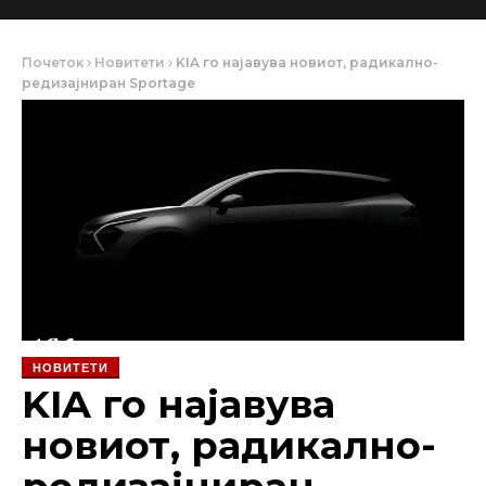
Почеток
Новитети
KIA го најавува новиот, радикално-
редизајниран Sportage
НОВИТЕТИ
KIA го најавува
новиот, радикално-