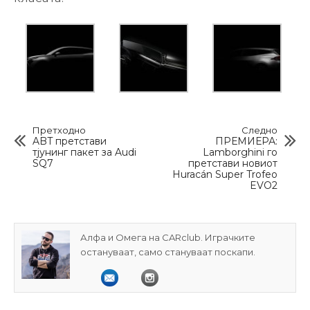
Претходно
Следно
ABT претстави
ПРЕМИЕРА:
тјунинг пакет за Audi
Lamborghini го
SQ7
претстави новиот
Huracán Super Trofeo
EVO2
Алфа и Омега на CARclub. Играчките
остануваат, само стануваат поскапи.