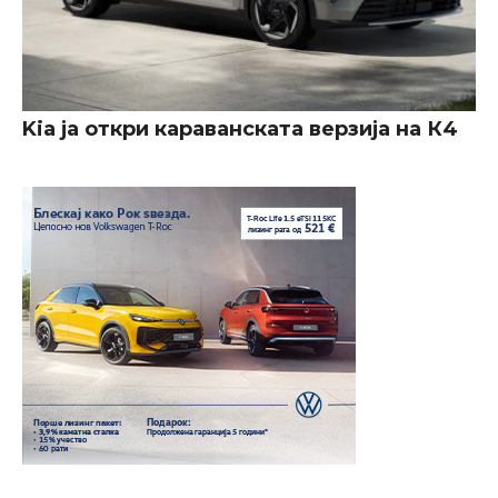
Kia ја откри караванската верзија на К4