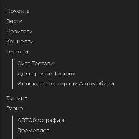
Почетна
Вести
Новитети
Концепти
Тестови
Сите Тестови
Долгорочни Тестови
Индекс на Тестирани Автомобили
Тјунинг
Разно
АВТОбиографија
Времеплов