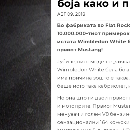
боја како и 
АВГ 09, 2018
Во фабриката во Flat Roc
10.000.000-тиот примерок
истата Wimbledon White б
првиот Mustang!
Јубилејниот модел е „чичка
Wimbledon White бела боја. 
има причина зошто е таква
беше исто така кабриолет, и
Но она што ги двои првиот
и мотоприте. Првиот Musta
менувач и голем V8 бензин
сензационални 164 коњски