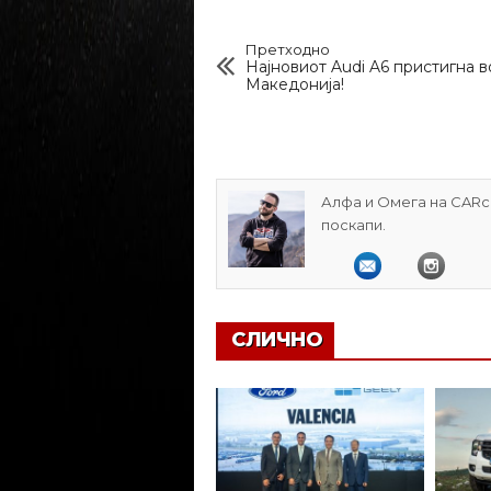
Претходно
Најновиот Audi A6 пристигна в
Македонија!
Алфа и Омега на CARcl
поскапи.
СЛИЧНО