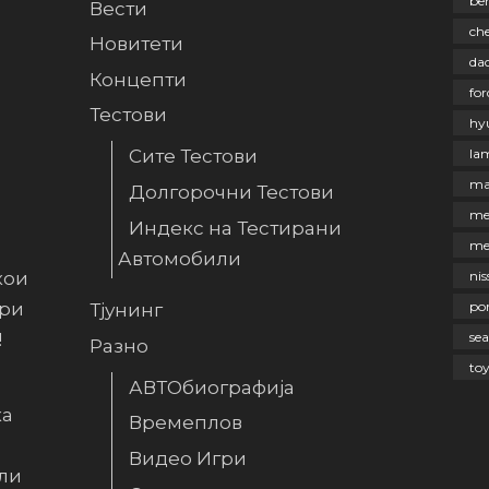
be
Вести
che
Новитети
dac
Концепти
for
Тестови
hy
la
Сите Тестови
ma
Долгорочни Тестови
me
Индекс на Тестирани
me
Автомобили
кои
nis
ири
po
Тјунинг
!
sea
Разно
to
АВТОбиографија
ка
Времеплов
Видео Игри
ли