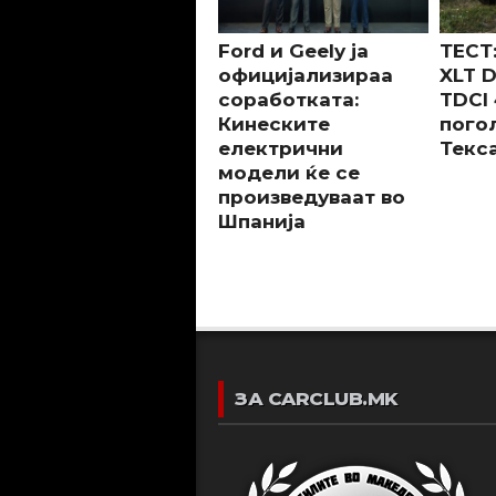
Ford и Geely ја
ТЕСТ:
официјализираа
XLT D
соработката:
TDCI 
Кинеските
пого
електрични
Текса
модели ќе се
произведуваат во
Шпанија
ЗА CARCLUB.MK