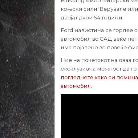
Mustang има 5-литарски V8
коњски сили! Верувале или 
двојат дури 54 години!
Ford навистина се гордее с
автомобил во САД веќе пет
има појавено во повеќе фил
Ние на почетокот на оваа 
ексклузивна можност да го
погледнете како си помин
автомобил.