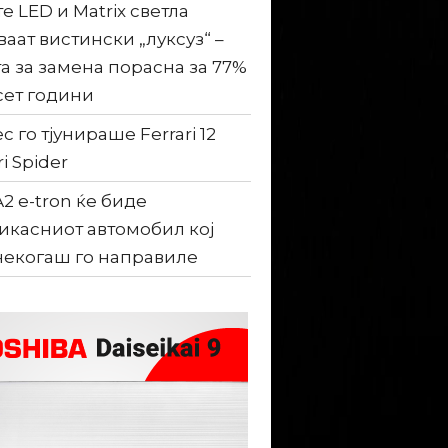
е LED и Matrix светла
ваат вистински „луксуз“ –
а за замена порасна за 77%
сет години
c го тјунираше Ferrari 12
ri Spider
A2 e-tron ќе биде
икасниот автомобил кој
некогаш го направиле