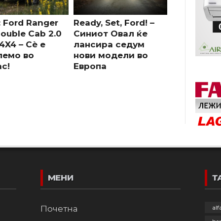
 Ford Ranger
Ready, Set, Ford! –
ouble Cab 2.0
Синиот Овал ќе
4X4 – Сè е
лансира седум
лемо во
нови модели во
с!
Европа
МЕНИ
Т
Почетна
al