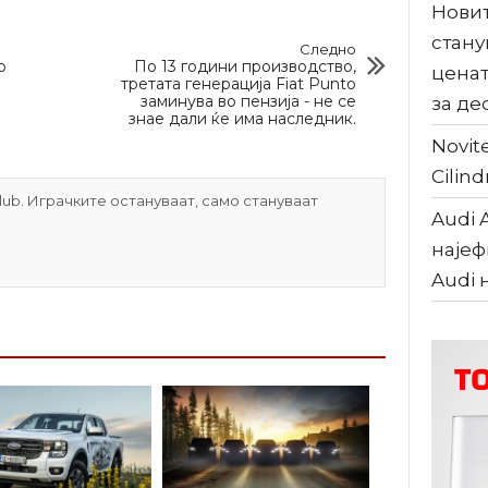
Новит
стану
Следно
о
По 13 години производство,
ценат
третата генерација Fiat Punto
заминува во пензија - не се
за де
знае дали ќе има наследник.
Novite
Cilind
ub. Играчките остануваат, само стануваат
Audi 
најеф
Audi 