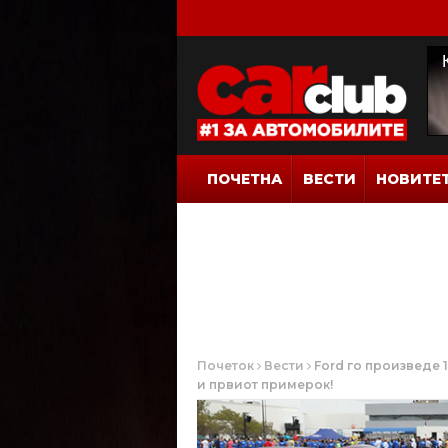
ПОЧЕТНА
ВЕСТИ
НОВИТЕ
Почеток
Вести
Ford го произведе 1
и првиот примерок!