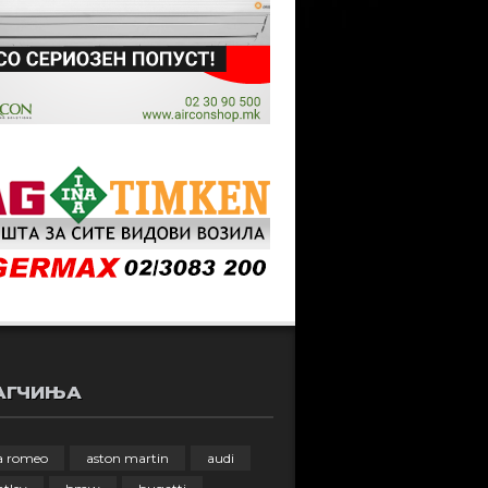
АГЧИЊА
fa romeo
aston martin
audi