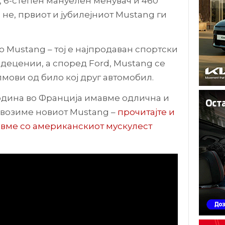
, 6-степен мануелен менувач и 460
не, првиот и јубилејниот Mustang ги
о Mustang – тој е најпродаван спортски
 децении, а според Ford, Mustang се
мови од било кој друг автомобил.
година во Франција имавме одлична и
 возиме новиот Mustang –
прочитајте и
авме со американскиот мускулест