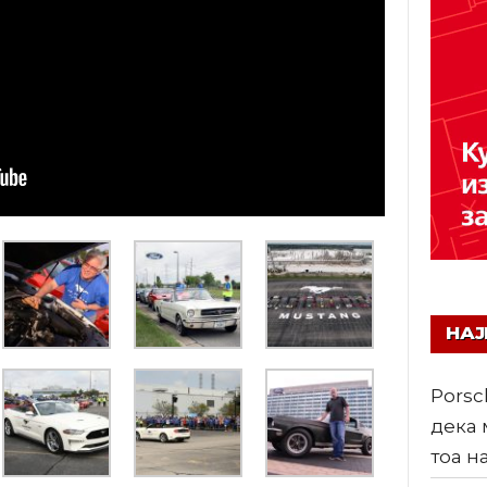
НА
Porsc
дека 
тоа н