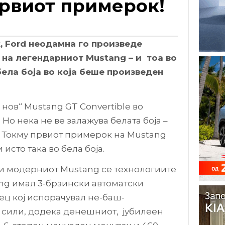
првиот примерок!
k, Ford неодамна го произведе
 на легендарниот Mustang – и тоа во
ела боја во која беше произведен
 нов“ Mustang GT Convertible во
Но нека не ве залажува белата боја –
. Токму првиот примерок на Mustang
 исто така во бела боја.
 и модерниот Mustang се технологиите
ng имал 3-брзински автоматски
ец кој испорачувал не-баш-
 сили, додека денешниот, јубилеен