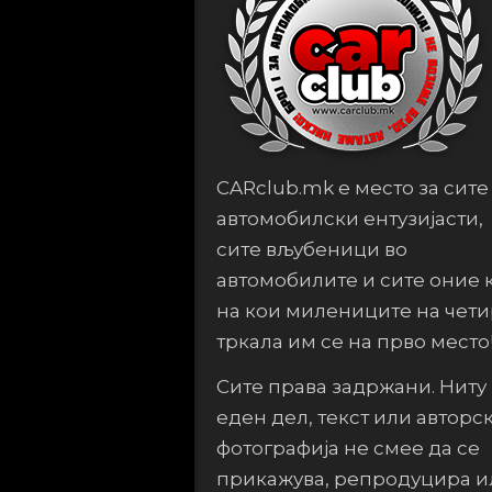
CARclub.mk е место за сите
автомобилски ентузијасти,
сите вљубеници во
автомобилите и сите оние 
на кои милениците на чет
тркала им се на прво место
Сите права задржани. Ниту
еден дел, текст или авторс
фотографија не смее да се
прикажува, репродуцира и