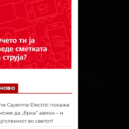
ЈНОВО
he Cayenne Electric покажа
може да „брка“ авион – и
ајголемиот во светот!