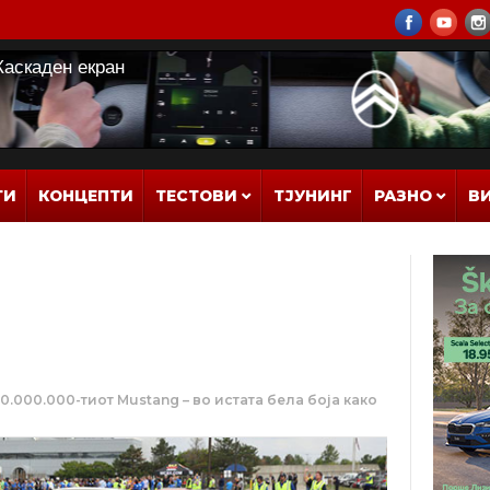
ТИ
КОНЦЕПТИ
ТЕСТОВИ
ТЈУНИНГ
РАЗНО
В
0.000.000-тиот Mustang – во истата бела боја како