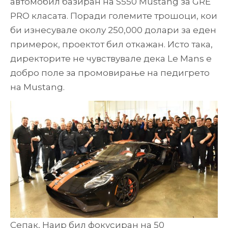
автомобил базиран на S550 Mustang за GRE
PRO класата. Поради големите трошоци, кои
би изнесувале околу 250,000 долари за еден
примерок, проектот бил откажан. Исто така,
директорите не чувствувале дека Le Mans е
добро поле за промовирање на педигрето
на Mustang.
Сепак, Наир бил фокусиран на 50