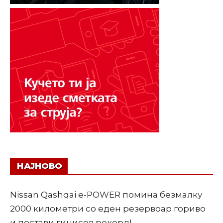
НАЈНОВО
Nissan Qashqai e-POWER помина безмалку
2000 километри со еден резервоар гориво
и постави гинисов рекорд!