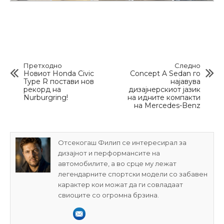
Претходно
Следно
Новиот Honda Civic
Concept A Sedan го
Type R постави нов
најавува
рекорд на
дизајнерскиот јазик
Nurburgring!
на идните компакти
на Mercedes-Benz
Отсекогаш Филип се интересирал за
дизајнот и перформансите на
автомобилите, а во срце му лежат
легендарните спортски модели со забавен
карактер кои можат да ги совладаат
свиоците со огромна брзина.