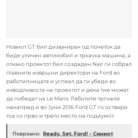
Новиот GT бил дизајниран од почеток да
биде уличен автомобил и тркачка машина, а
откако проектот бил создаден Nair ги собрал
главните извршни директори на Ford во
работилницата и успеал да ги убеди во
изводливоста на проектот и дека тие можат
да победат на Le Mans. Работите тргнале
нанапред и во Јуни 2016 Ford GT го оствари
тоа со прво и трето место на подиумот.
Поврзано:
Ready, Set, Ford! - Синиот