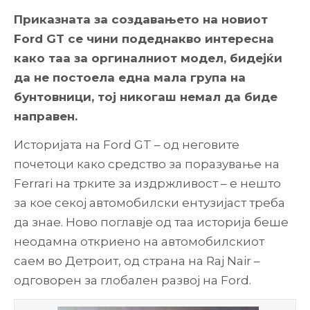
Приказната за создавањето на новиот
Ford GT се чини подеднакво интересна
како таа за оргиналниот модел, бидејќи
да не постоела една мала група на
бунтовници, тој никогаш немал да биде
направен.
Историјата на Ford GT – од неговите
почетоци како средство за поразување на
Ferrari на трките за издржливост – е нешто
за кое секој автoмобилски ентузијаст треба
да знае. Ново поглавје од таа историја беше
неодамна откриено на автомобилскиот
саем во Детроит, од страна на Raj Nair –
одговорен за глобален развој на Ford.