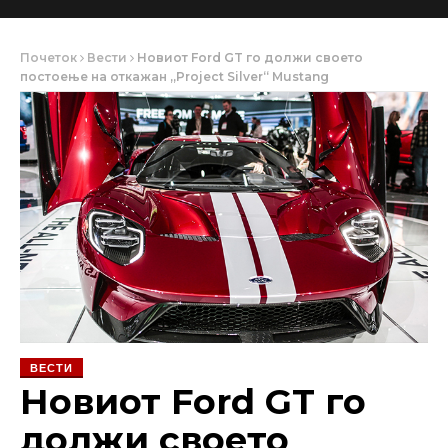
Почеток
Вести
Новиот Ford GT го должи своето
постоење на откажан „Project Silver“ Mustang
ВЕСТИ
Новиот Ford GT го
должи своето