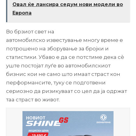
Овал ќе лансира седум нови модели во
Европа
Во брзиот свет на
автoмобилско известување многу време е
потрошено на зборување за бројки и
статистики. Убаво е да се потстиме дека сè
уште постојат луѓе во автомобилскиот
бизнис кои не само што имаат страст кон
перформансите, туку се подготвени
сериозно да ризикуваат со цел да ја одржат
таа страст во живот.