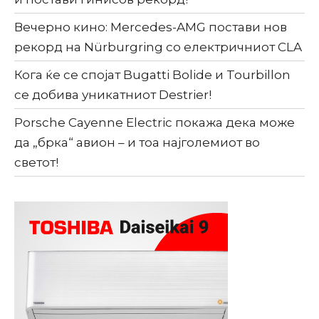
Вечерно кино: Mercedes-AMG постави нов
рекорд на Nürburgring со електричниот CLA
Кога ќе се спојат Bugatti Bolide и Tourbillon
се добива уникатниот Destrier!
Porsche Cayenne Electric покажа дека може
да „брка“ авион – и тоа најголемиот во
светот!