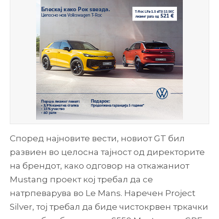
Според најновите вести, новиот GT бил
развиен во целосна тајност од директорите
на брендот, како одговор на откажаниот
Mustang проект кој требал да се
натрпеварува во Le Mans. Наречен Project
Silver, тој требал да биде чистокрвен тркачки