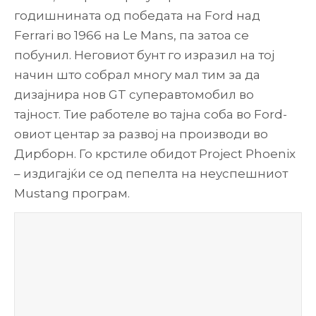
годишнината од победата на Ford над
Ferrari во 1966 на Le Mans, па затоа се
побунил. Неговиот бунт го изразил на тој
начин што собрал многу мал тим за да
дизајнира нов GT суперавтомобил во
тајност. Тие работеле во тајна соба во Ford-
овиот центар за развој на производи во
Дирборн. Го крстиле обидот Project Phoenix
– издигајќи се од пепелта на неуспешниот
Mustang програм.