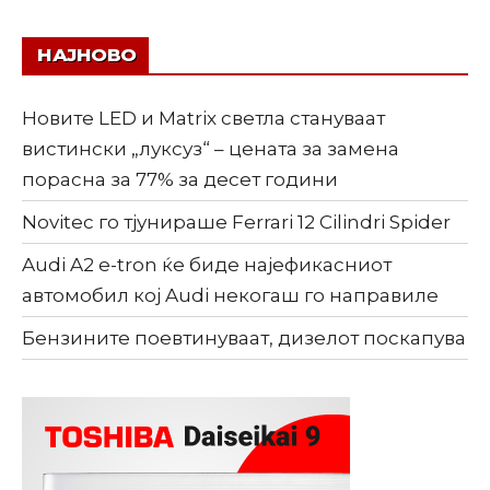
НАЈНОВО
Новите LED и Matrix светла стануваат
вистински „луксуз“ – цената за замена
порасна за 77% за десет години
Novitec го тјунираше Ferrari 12 Cilindri Spider
Audi A2 e-tron ќе биде најефикасниот
автомобил кој Audi некогаш го направиле
Бензините поевтинуваат, дизелот поскапува