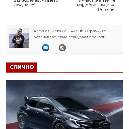
812 Superfast - Името
Гимнастика: Петте
кажува сè!
најдобри звуци на
Porsche!
Алфа и Омега на CARclub. Играчките
остануваат, само стануваат поскапи.
СЛИЧНО