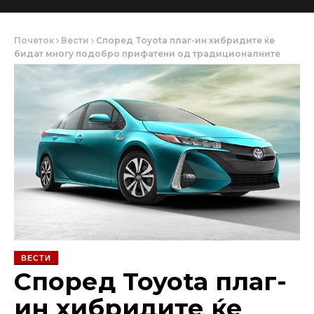
Почеток
Вести
Според Toyota плаг-ин хибридите ќе
бидат многу подобро прифатени од традиционалните
ВЕСТИ
Според Toyota плаг-
ин хибридите ќе