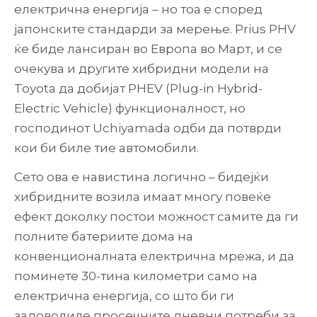
електрична енергија – но тоа е според
јапонските стандарди за мерење. Prius PHV
ќе биде лансиран во Европа во Март, и се
очекува и другите хибридни модели на
Toyota да добијат PHEV (Plug-in Hybrid-
Electric Vehicle) функционалност, но
господинот Uchiyamada одби да потврди
кои би биле тие автомобили.
Сето ова е навистина логично – бидејќи
хибридните возила имаат многу повеќе
ефект доколку постои можност самите да ги
полните батериите дома на
конвенционалната електрична мрежа, и да
поминете 30-тина километри само на
електрична енергија, со што би ги
задоволиле просечните дневни потреби за