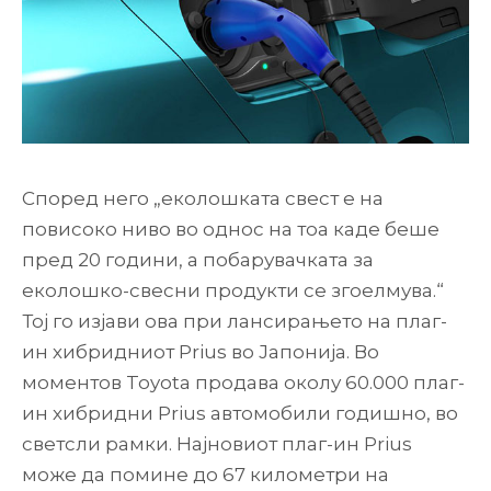
Според него „еколошката свест е на
повисоко ниво во однос на тоа каде беше
пред 20 години, а побарувачката за
еколошко-свесни продукти се згоелмува.“
Тој го изјави ова при лансирањето на плаг-
ин хибридниот Prius во Јапонија. Во
моментов Toyota продава околу 60.000 плаг-
ин хибридни Prius автомобили годишно, во
светсли рамки. Најновиот плаг-ин Prius
може да помине до 67 километри на