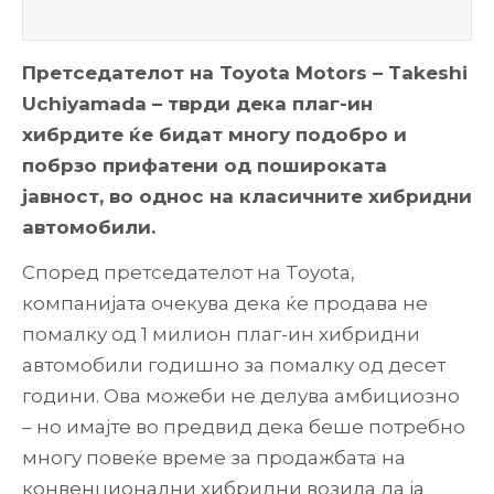
Претседателот на Toyota Motors – Takeshi
Uchiyamada – тврди дека плаг-ин
хибрдите ќе бидат многу подобро и
побрзо прифатени од пошироката
јавност, во однос на класичните хибридни
автомобили.
Според претседателот на Toyota,
компанијата очекува дека ќе продава не
помалку од 1 милион плаг-ин хибридни
автомобили годишно за помалку од десет
години. Ова можеби не делува амбициозно
– но имајте во предвид дека беше потребно
многу повеќе време за продажбата на
конвенционални хибридни возила да ја