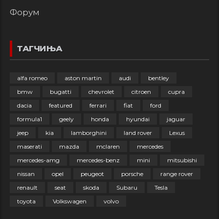
Форум
ТАГЧИЊА
alfa romeo
aston martin
audi
bentley
bmw
bugatti
chevrolet
citroen
cupra
dacia
featured
ferrari
fiat
ford
formula1
geely
honda
hyundai
jaguar
jeep
kia
lamborghini
land rover
Lexus
maserati
mazda
mclaren
mercedes
mercedes-amg
mercedes-benz
mini
mitsubishi
nissan
opel
peugeot
porsche
range rover
renault
seat
skoda
Subaru
Tesla
toyota
Volkswagen
volvo