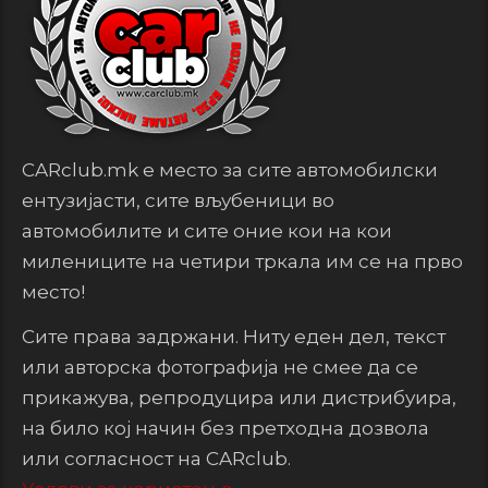
CARclub.mk е место за сите автомобилски
ентузијасти, сите вљубеници во
автомобилите и сите оние кои на кои
милениците на четири тркала им се на прво
место!
Сите права задржани. Ниту еден дел, текст
или авторска фотографија не смее да се
прикажува, репродуцира или дистрибуира,
на било кој начин без претходна дозвола
или согласност на CARclub.