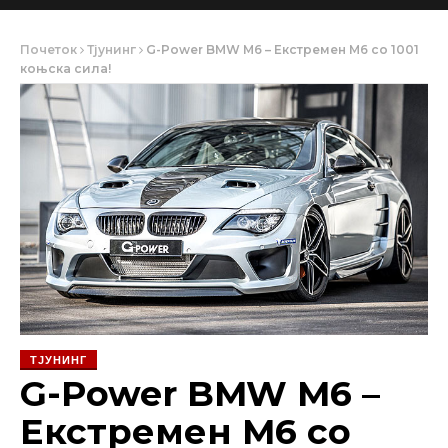
Почеток
Тјунинг
G-Power BMW M6 – Екстремен M6 со 1001
коњска сила!
ТЈУНИНГ
G-Power BMW M6 –
Екстремен M6 со