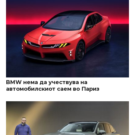
BMW нема да учествува на
автомобилскиот саем во Париз