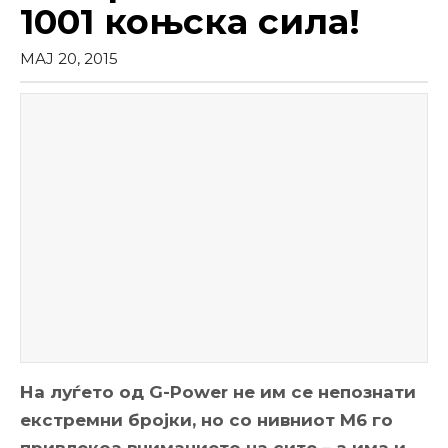
1001 коњска сила!
МАЈ 20, 2015
На луѓето од G-Power не им се непознати
екстремни бројки, но со нивниот M6 го