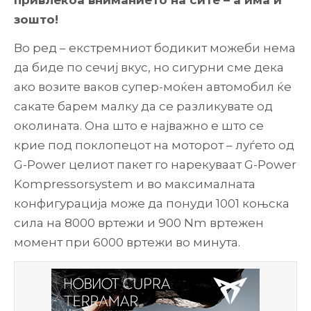
привлекоа вниманието на сите – а има и
зошто!
Во ред – екстремниот бодикит можеби нема
да биде по сечиј вкус, но сигурни сме дека
ако возите ваков супер-моќен автомобил ќе
сакате барем малку да се разликувате од
околината. Она што е најважно е што се
крие под поклопецот на моторот – луѓето од
G-Power целиот пакет го нарекуваат G-Power
Kompressorsystem и во максималната
конфигурација може да понуди 1001 коњска
сила на 8000 вртежи и 900 Nm вртежен
момент при 6000 вртежи во минута.