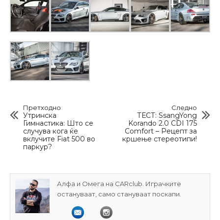
Претходно
Следно
Утринска
ТЕСТ: SsangYong
Гимнастика: Што се
Korando 2.0 CDI 175
случува кога ќе
Comfort – Рецепт за
вклучите Fiat 500 во
кршење стереотипи!
паркур?
Алфа и Омега на CARclub. Играчките
остануваат, само стануваат поскапи.