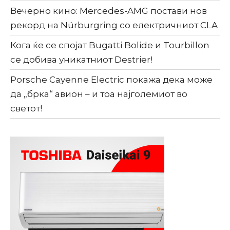
Вечерно кино: Mercedes-AMG постави нов
рекорд на Nürburgring со електричниот CLA
Кога ќе се спојат Bugatti Bolide и Tourbillon
се добива уникатниот Destrier!
Porsche Cayenne Electric покажа дека може
да „брка“ авион – и тоа најголемиот во
светот!