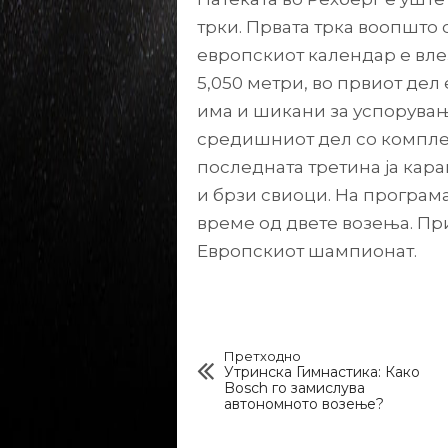
трки. Првата трка воопшто с
европскиот календар е влез
5,050 метри, во првиот дел
има и шикани за успорувањ
средишниот дел со комплек
последната третина ја кара
и брзи свиоци. На програма
време од двете возења. Приј
Европскиот шампионат.
Претходно
Утринска Гимнастика: Како
Bosch го замислува
автономното возење?