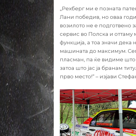
„Рехберг ми е позната пате
Лани победив, но оваа год
возилото не е подготвено за
сервис во Полска и оттаму 
функција, а тоа значи дека
машината до максимум. Сеп
пласман, па ќе видиме што
затоа што јас ја бранам тит
прво место!“ – изјави Стефа