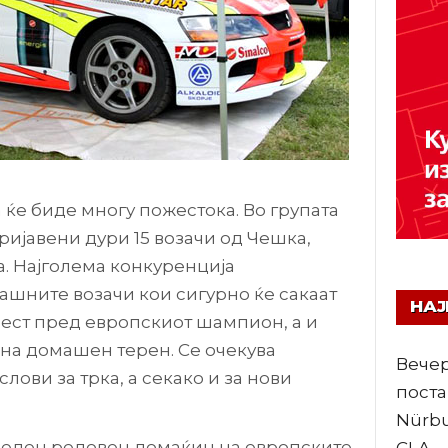
 ќе биде многу пожестока. Во групата
пријавени дури 15 возачи од Чешка,
ка. Најголема конкуренција
ашните возачи кои сигурно ќе сакаат
НА
чест пред европскиот шампион, а и
на домашен терен. Се очекува
Вечер
лови за трка, а секако и за нови
поста
Nürbu
е еден редовен домаќин на европските