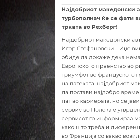
Најдобриот македонски а
турбополнач ќе се фати в
трката во Рехберг!
Најдобриот македонски ав
Игор Стефановски – Иџе ви
обиде да докаже дека нема
Европското првенство во ри
триумфот во француското г
на патеката, најдобриот ма
да постави најдобро време и
пат во кариерата, но се ја
сервис во Полска е утврден
сервисот го информираа ма
како што треба и диференц
во Франција со вакво возил