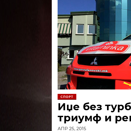
СПОРТ
Иџе без тур
триумф и ре
АПР 25, 2015