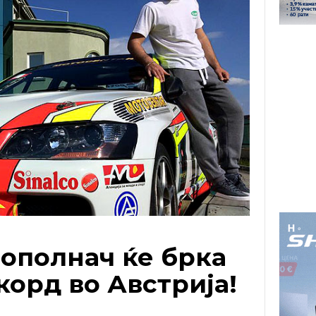
бополнач ќе брка
корд во Австрија!