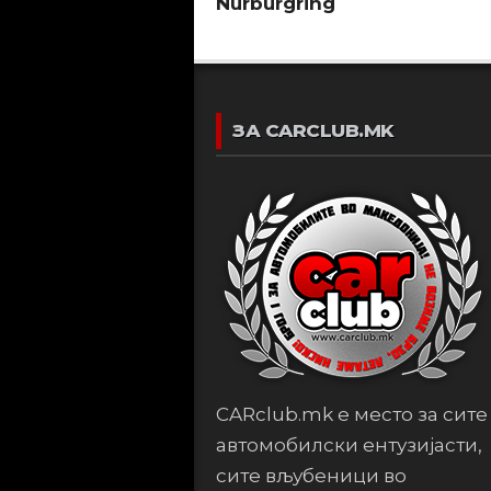
Nurburgring
ЗА CARCLUB.MK
CARclub.mk е место за сите
автомобилски ентузијасти,
сите вљубеници во