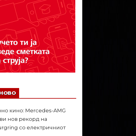
ЈНОВО
но кино: Mercedes-AMG
ви нов рекорд на
rgring со електричниот