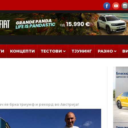
ТИ
КОНЦЕПТИ
ТЕСТОВИ
ТЈУНИНГ
РАЗНО
В
ч ќе брка триумф и рекорд во Австрија!