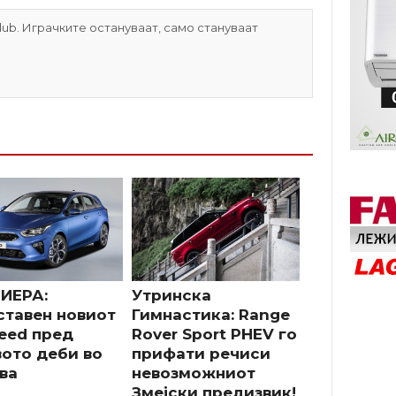
ub. Играчките остануваат, само стануваат
ИЕРА:
Утринска
ставен новиот
Гимнастика: Range
Ceed пред
Rover Sport PHEV го
вото деби во
прифати речиси
ва
невозможниот
Змејски предизвик!