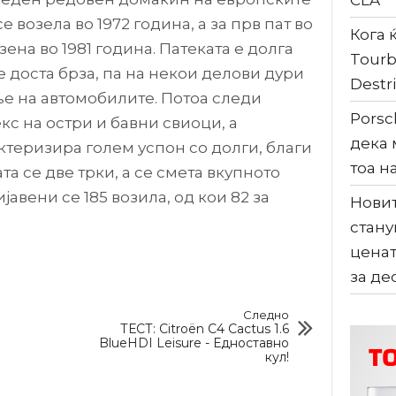
CLA
е возела во 1972 година, а за прв пат во
Кога ќ
ена во 1981 година. Патеката е долга
Tourb
 е доста брза, па на некои делови дури
Destri
е на автомобилите. Потоа следи
Porsc
с на остри и бавни свиоци, а
дека 
ктеризира голем успон со долги, благи
тоа н
та се две трки, а се смета вкупното
авени се 185 возила, од кои 82 за
Новит
стану
ценат
за де
Следно
ТЕСТ: Citroën C4 Cactus 1.6
BlueHDI Leisure - Едноставно
кул!