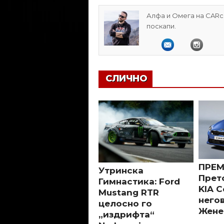
Алфа и Омега на CARcl
поскапи.
СЛИЧНО
ПРЕМ
Утринска
Прет
Гимнастика: Ford
KIA 
Mustang RTR
него
целосно го
Жене
„издрифта“