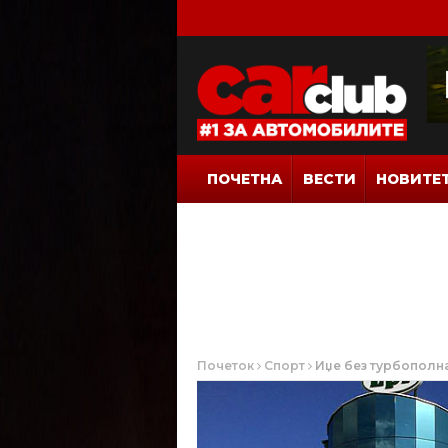
ПОЧЕТНА
ВЕСТИ
НОВИТЕ
Почеток
Спорт
Иџе без турбополна