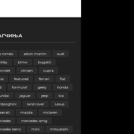
АГЧИЊА
fa romeo
aston martin
audi
ntley
bmw
bugatti
vrolet
citroen
cupra
ia
featured
ferrari
fiat
d
formula1
geely
honda
undai
jaguar
jeep
kia
mborghini
land rover
Lexus
serati
mazda
mclaren
rcedes
mercedes-amg
rcedes-benz
mini
mitsubishi