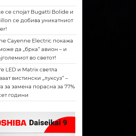
е се спојат Bugatti Bolide и
illon се добива уникатниот
er!
he Cayenne Electric покажа
може да „брка“ авион – и
ајголемиот во светот!
е LED и Matrix светла
ваат вистински „луксуз“ –
а за замена порасна за 77%
сет години