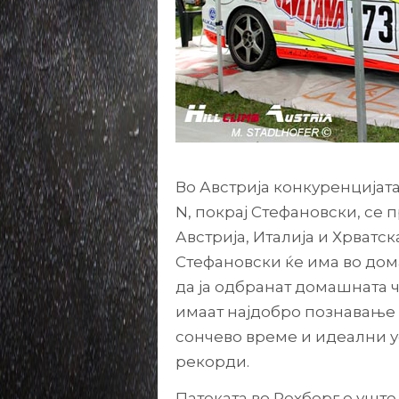
Во Австрија конкуренцијата
N, покрај Стефановски, се 
Австрија, Италија и Хрватс
Стефановски ќе има во дом
да ја одбранат домашната 
имаат најдобро познавање 
сончево време и идеални ус
рекорди.
Патеката во Рехберг е ушт