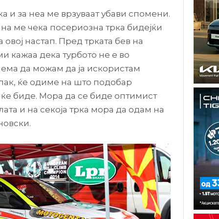
ка и за неа ме врзуваат убави спомени.
ина ме чека посериозна трка бидејќи
 овој настап. Пред трката бев на
ми кажаа дека турбото не е во
 нема да можам да ја искористам
ак, ќе одиме на што подобар
 ќе биде. Мора да се биде оптимист
улата и на секоја трка мора да одам на
новски.