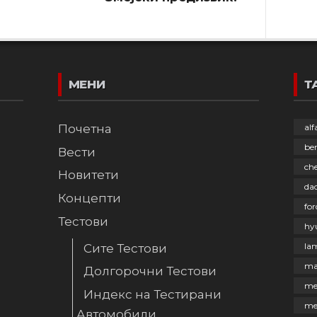
МЕНИ
Т
Почетна
al
be
Вести
che
Новитети
dac
Концепти
for
Тестови
hy
la
Сите Тестови
ma
Долгорочни Тестови
me
Индекс на Тестирани
me
Автомобили