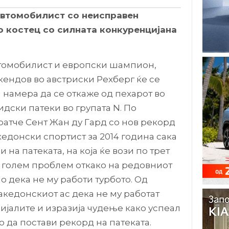
втомобилист со неисправен
о костец со силната конкуренцијана
томобилист и европски шампион,
кендов во австриски Рехберг ќе се
 намера да се откаже од пехарот во
дски патеки во групата N. По
ратче Сент Жан ду Гард со нов рекорд
кедонски спортист за 2014 година сака
 на патеката, на која ќе вози по трет
ви голем проблем откако на редовниот
о дека не му работи турбото. Од
кедонскиот ас дека не му работат
ијалите и изразија чудење како успеал
о да постави рекорд на патеката.