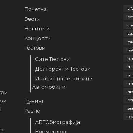
Почетна
al
be
Вести
che
Новитети
dac
Концепти
for
Тестови
hy
la
Сите Тестови
ma
Долгорочни Тестови
me
Индекс на Тестирани
me
Автомобили
кои
nis
ири
po
Тјунинг
!
sea
Разно
to
АВТОбиографија
ка
Времеплов