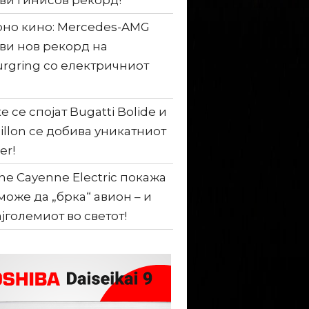
ви гинисов рекорд!
но кино: Mercedes-AMG
ви нов рекорд на
rgring со електричниот
е се спојат Bugatti Bolide и
illon се добива уникатниот
er!
he Cayenne Electric покажа
може да „брка“ авион – и
ајголемиот во светот!