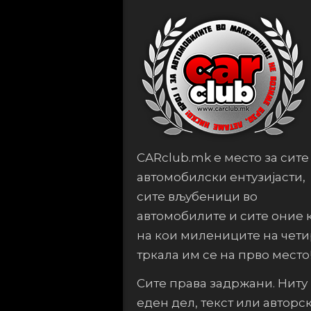
CARclub.mk е место за сите
автомобилски ентузијасти,
сите вљубеници во
автомобилите и сите оние 
на кои милениците на чет
тркала им се на прво место
Сите права задржани. Ниту
еден дел, текст или авторс