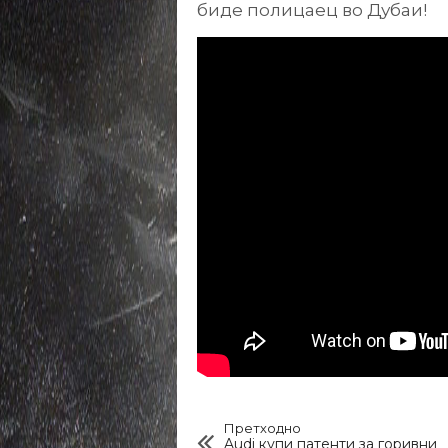
биде полицаец во Дубаи!
Претходно
Audi купи патенти за горивни