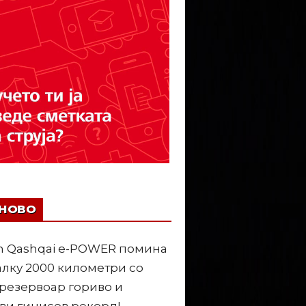
ЈНОВО
n Qashqai e-POWER помина
лку 2000 километри со
резервоар гориво и