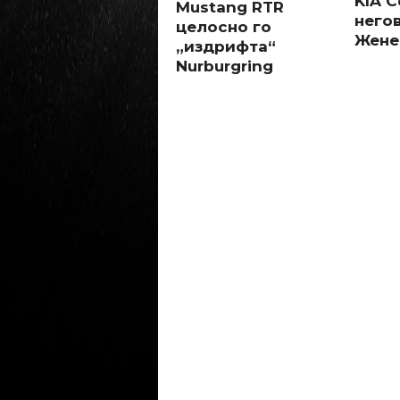
KIA 
Mustang RTR
него
целосно го
Жене
„издрифта“
Nurburgring