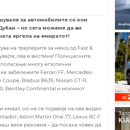
шувале за автомобилите со кои
Дубаи – но сега можеме да ви
ата ергела на емиратот!
ва на трејлерите за некој од Fast &
увајте, ова е вистина! Полициските
сполагање многу егзотични
ќе забележите Ferrari FF, Mercedes-
Coupe, Brabus B63S, Nissan GT-R,
0, Bentley Continental и моќниот
 имаат, но не се појавија на ова видео
tador, Aston Martin One-77, Lexus RC-F
наш веќе рековме – да посака човек да