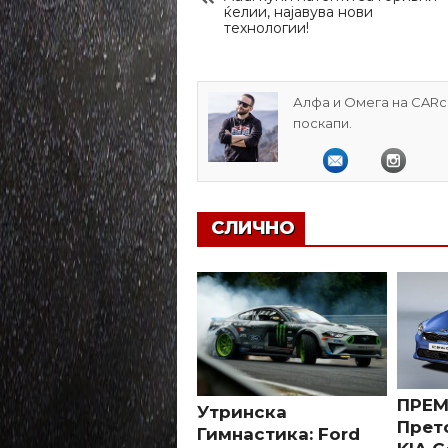
ќелии, најавува нови
технологии!
Алфа и Омега на CARcl
поскапи.
СЛИЧНО
ПРЕМ
Утринска
Прет
Гимнастика: Ford