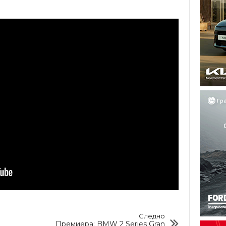
Следно
Премиера: BMW 2 Series Gran