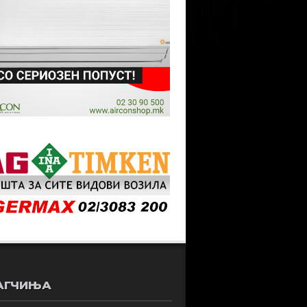
АГЧИЊА