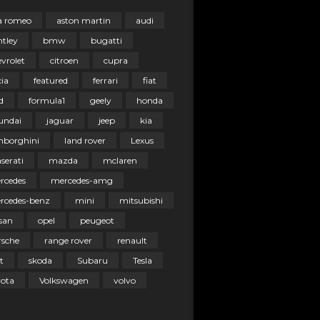
fa romeo
aston martin
audi
ntley
bmw
bugatti
vrolet
citroen
cupra
ia
featured
ferrari
fiat
d
formula1
geely
honda
undai
jaguar
jeep
kia
mborghini
land rover
Lexus
serati
mazda
mclaren
rcedes
mercedes-amg
rcedes-benz
mini
mitsubishi
san
opel
peugeot
rsche
range rover
renault
t
skoda
Subaru
Tesla
yota
Volkswagen
volvo