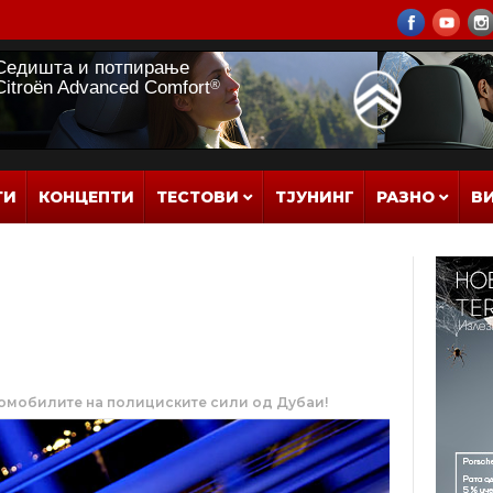
ТИ
КОНЦЕПТИ
ТЕСТОВИ
ТЈУНИНГ
РАЗНО
В
томобилите на полициските сили од Дубаи!