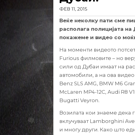
ФЕВ 11, 2015
Веќе неколку пати сме пи
располага полицијата на 
покажеме и видео со моќн
На моменти видеото потсету
Furious филмовите – но вер
сили од Дубаи имаат на ра
автомобили, а на ова видео 
Benz SLS AMG, BMW M6 Gran 
McLaren MP4-12C, Audi R8 V1
Bugatti Veyron.
Возилата кои знаеме дека ги
вклучуваат Lamborghini Aven
и многу други. Како што ед