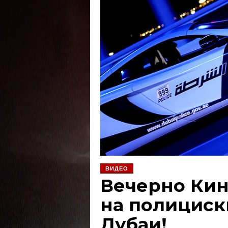
ВИДЕО
Вечерно Кин
на полициск
Дубаи!