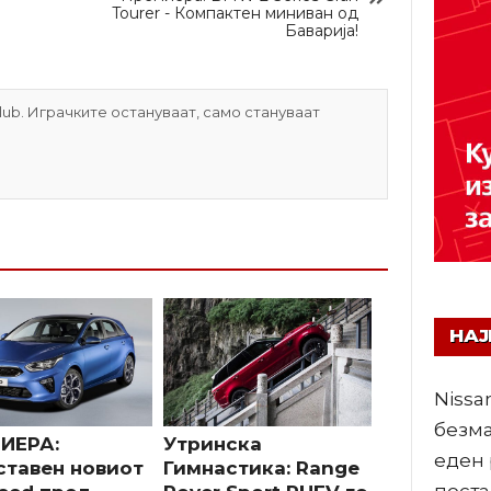
Tourer - Компактен миниван од
Баварија!
ub. Играчките остануваат, само стануваат
НА
Nissa
безма
ИЕРА:
Утринска
еден 
ставен новиот
Гимнастика: Range