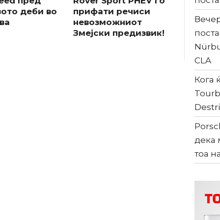
поста
Ceed пред
Rover Sport PHEV го
вото деби во
прифати речиси
Вечер
ва
невозможниот
поста
Змејски предизвик!
Nürbu
CLA
Кога ќ
Tourb
Destri
Porsc
дека 
тоа н