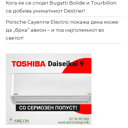
Кога ќе се спојат Bugatti Bolide и Tourbillon
се добива уникатниот Destrier!
Porsche Cayenne Electric покажа дека може
да „брка“ авион – и тоа најголемиот во
светот!