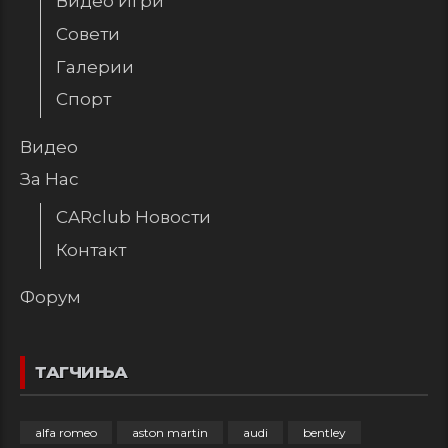
Видео Игри
Совети
Галерии
Спорт
Видео
За Нас
CARclub Новости
Контакт
Форум
ТАГЧИЊА
alfa romeo
aston martin
audi
bentley