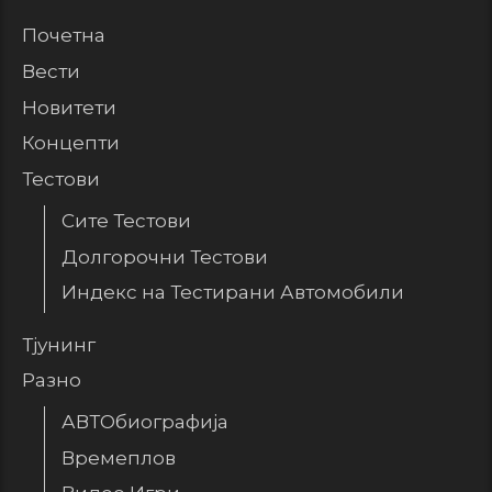
Почетна
Вести
Новитети
Концепти
Тестови
Сите Тестови
Долгорочни Тестови
Индекс на Тестирани Автомобили
Тјунинг
Разно
АВТОбиографија
Времеплов