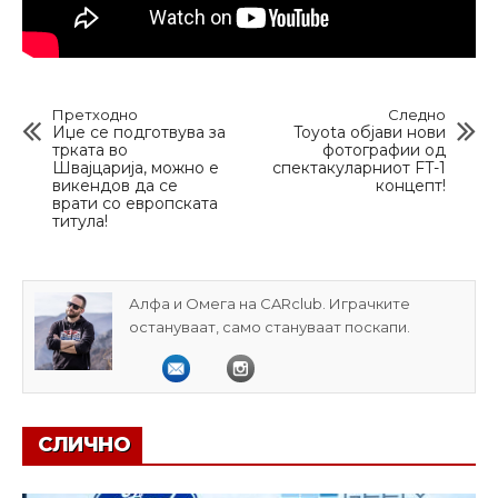
Претходно
Следно
Иџе се подготвува за
Toyota објави нови
трката во
фотографии од
Швајцарија, можно е
спектакуларниот FT-1
викендов да се
концепт!
врати со европската
титула!
Алфа и Омега на CARclub. Играчките
остануваат, само стануваат поскапи.
СЛИЧНО