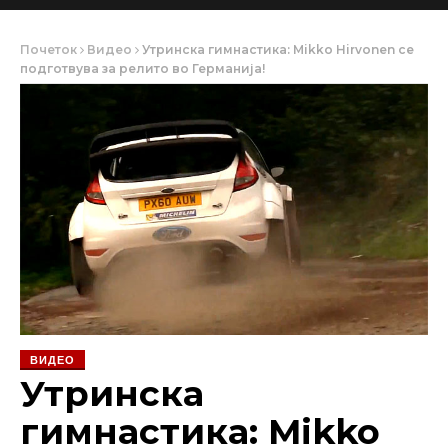
Почеток
Видео
Утринска гимнастика: Mikko Hirvonen се
подготвува за релито во Германија!
ВИДЕО
Утринска
гимнастика: Mikko