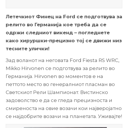
Летечкиот Финец на Ford се подготвува за
релито во Германија кое треба да се
одржи следниот викенд – погледнете
како хируршки-прецизно тој се движи низ
тесните улички!
Зад воланот на неговата Ford Fiesta RS WRC,
Mikko Hirvonen се подготвува за релито во
Германија. Hirvonen во моментов е на
петтото место во генералниот пласман во
Светскиот Рели Шампионат. Вистинско
задоволство е да се гледа прецизноста и
смиреноста на овие возачи кои најверојатно
се најдобрите возачи на планетата. Уживајте!