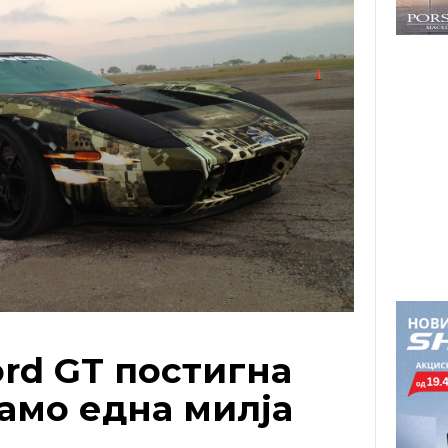
rd GT постигна
само една милја