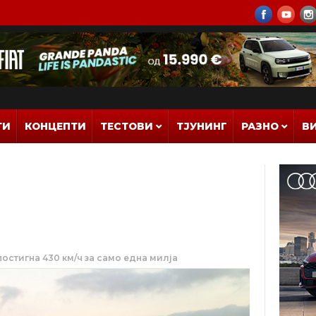
ТИ
КОНЦЕПТИ
ТЕСТОВИ
ТЈУНИНГ
РАЗНО
В
постигна 430 км/ч за само една милја