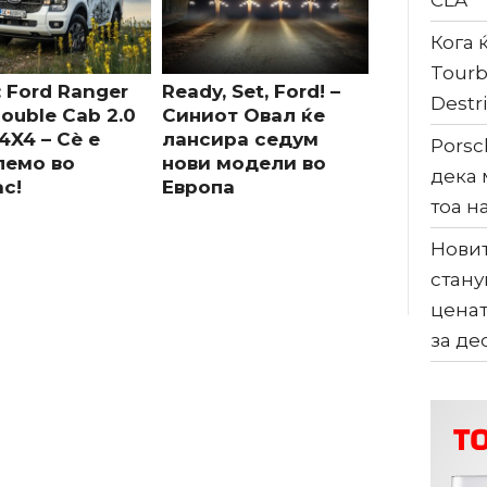
CLA
Кога ќ
Tourb
 Ford Ranger
Ready, Set, Ford! –
Destri
ouble Cab 2.0
Синиот Овал ќе
4X4 – Сè е
лансира седум
Porsc
лемо во
нови модели во
дека 
с!
Европа
тоа н
Новит
стану
ценат
за де