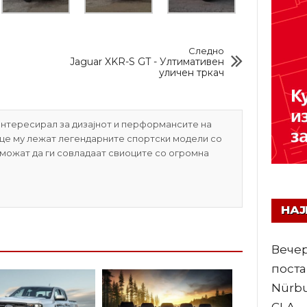
Следно
а
Jaguar XKR-S GT - Ултимативен
уличен тркач
нтересирал за дизајнот и перформансите на
рце му лежат легендарните спортски модели со
 можат да ги совладаат свиоците со огромна
НА
Вечер
поста
Nürbu