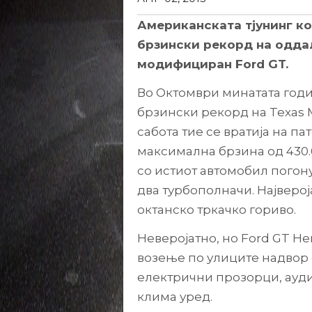
Американската тјунинг ко
брзински рекорд на одда
модифициран Ford GT.
Во Октомври минатата годи
брзински рекорд на Texas Mi
сабота тие се вратија на па
максимална брзина од 430.6
со истиот автомобил погону
два турбополначи. Највероја
октанско тркачко гориво.
Неверојатно, но Ford GT He
возење по улиците надвор 
електрични прозорци, ауд
клима уред.