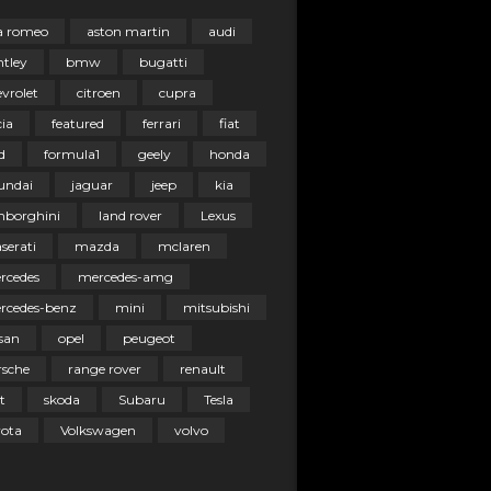
fa romeo
aston martin
audi
ntley
bmw
bugatti
vrolet
citroen
cupra
ia
featured
ferrari
fiat
d
formula1
geely
honda
undai
jaguar
jeep
kia
mborghini
land rover
Lexus
serati
mazda
mclaren
rcedes
mercedes-amg
rcedes-benz
mini
mitsubishi
san
opel
peugeot
rsche
range rover
renault
t
skoda
Subaru
Tesla
yota
Volkswagen
volvo