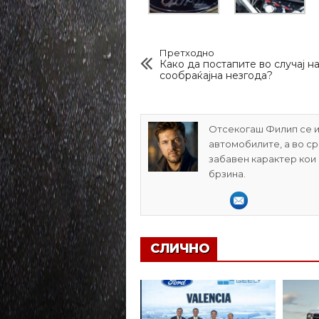
Претходно
Како да постапите во случај н
сообраќајна незгода?
Отсекогаш Филип се и
автомобилите, а во с
забавен карактер кои
брзина.
СЛИЧНО