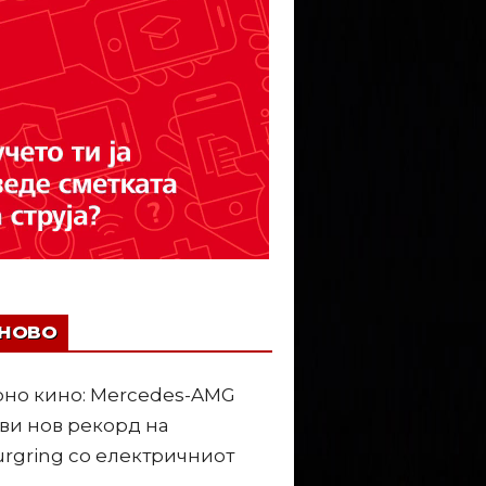
ЈНОВО
но кино: Mercedes-AMG
ви нов рекорд на
rgring со електричниот