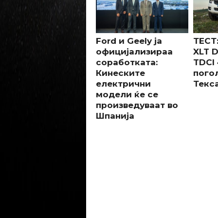
Ford и Geely ја
ТЕСТ:
официјализираа
XLT D
соработката:
TDCI 
Кинеските
пого
електрични
Текса
модели ќе се
произведуваат во
Шпанија