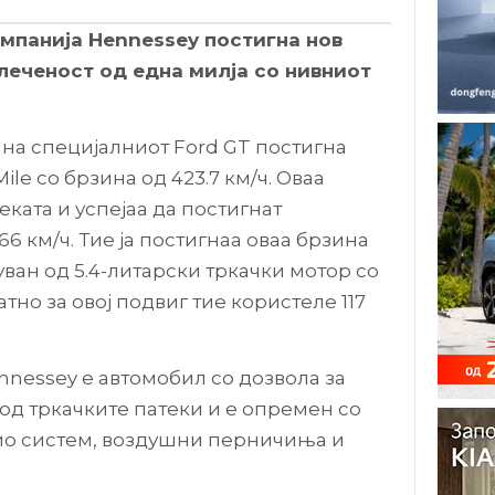
мпанија Hennessey постигна нов
леченост од една милја со нивниот
на специјалниот Ford GT постигна
le со брзина од 423.7 км/ч. Оваа
теката и успејаа да постигнат
6 км/ч. Тие ја постигнаа оваа брзина
ван од 5.4-литарски тркачки мотор со
тно за овој подвиг тие користеле 117
nnessey е автомобил со дозвола за
од тркачките патеки и е опремен со
ио систем, воздушни перничиња и