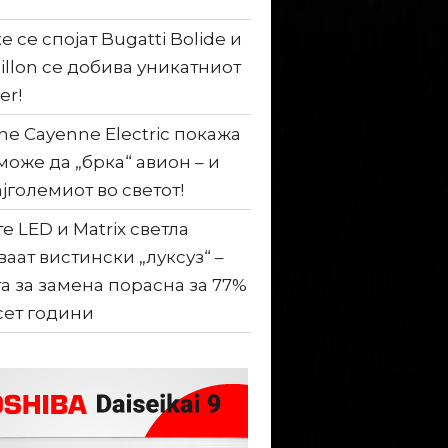
е се спојат Bugatti Bolide и
illon се добива уникатниот
er!
he Cayenne Electric покажа
може да „брка“ авион – и
ајголемиот во светот!
е LED и Matrix светла
ваат вистински „луксуз“ –
а за замена порасна за 77%
сет години