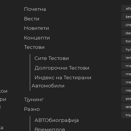
Почетна
al
be
Вести
che
Новитети
dac
Концепти
for
Тестови
hy
la
Сите Тестови
ma
Долгорочни Тестови
me
Индекс на Тестирани
me
Автомобили
кои
nis
ири
po
Тјунинг
!
sea
Разно
to
АВТОбиографија
ка
Времеплов