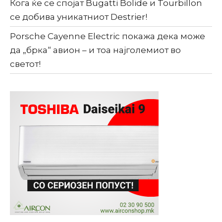
Кога ќе се спојат Bugatti Bolide и Tourbillon
се добива уникатниот Destrier!
Porsche Cayenne Electric покажа дека може
да „брка“ авион – и тоа најголемиот во
светот!