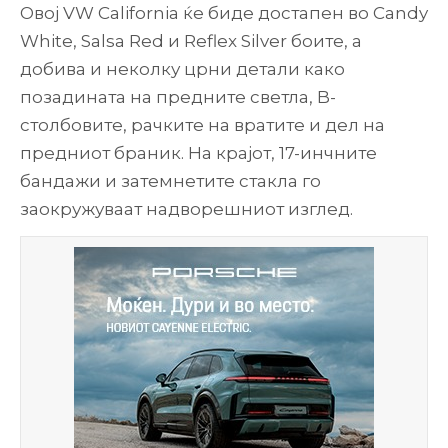
Овој VW California ќе биде достапен во Candy
White, Salsa Red и Reflex Silver боите, а
добива и неколку црни детали како
позадината на предните светла, B-
столбовите, рачките на вратите и дел на
предниот браник. На крајот, 17-инчните
бандажи и затемнетите стакла го
заокружуваат надворешниот изглед.