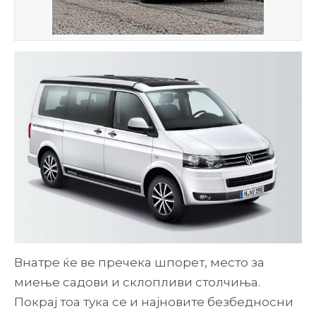
Внатре ќе ве пречека шпорет, место за
миење садови и склопливи столчиња.
Покрај тоа тука се и најновите безбедносни