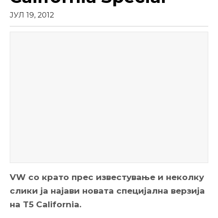
ЈУЛ 19, 2012
VW со крато прес известување и неколку
слики ја најави новата специјална верзија
на T5 California.