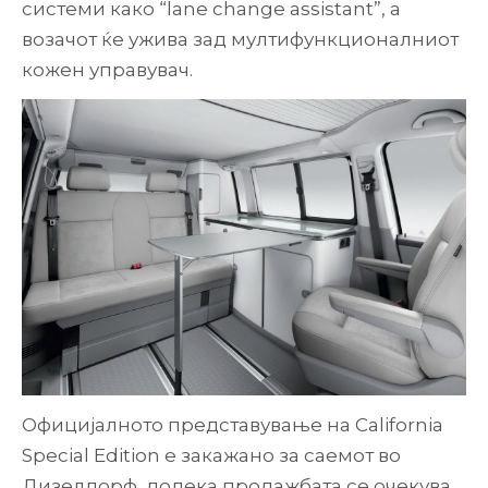
системи како “lane change assistant”, а
возачот ќе ужива зад мултифункционалниот
кожен управувач.
Официјалното представување на California
Special Edition е закажано за саемот во
Дизелдорф, додека продажбата се очекува