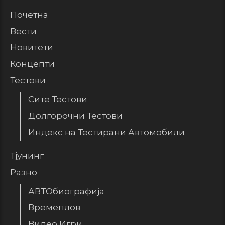
Почетна
Вести
Новитети
Концепти
Тестови
Сите Тестови
Долгорочни Тестови
Индекс на Тестирани Автомобили
Тјунинг
Разно
АВТОбиографија
Времеплов
Видео Игри