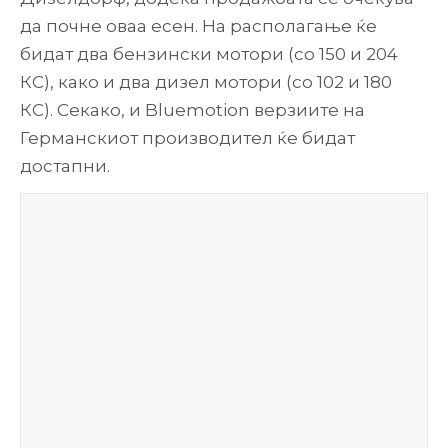
да почне оваа есен. На располагање ќе
бидат два бензински мотори (со 150 и 204
КС), како и два дизел мотори (со 102 и 180
КС). Секако, и Bluemotion верзиите на
Германскиот производител ќе бидат
достапни.