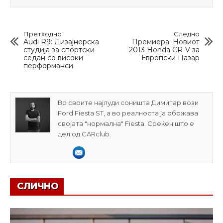
Претходно
Следно
Audi R9: Дизајнерска
Премиера: Новиот
студија за спортски
2013 Honda CR-V за
седан со високи
Европски Пазар
перформанси
Во своите најлуди соништа Димитар вози
Ford Fiesta ST, а во реалноста ја обожава
својата "нормална" Fiesta. Среќен што е
дел од CARclub.
СЛИЧНО