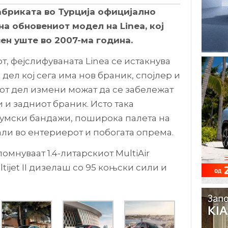
абриката во Турција официјално
на обновениот модел на Linea, кој
н уште во 2007-ма година.
т, фејслифуваната Linea се истакнува
дел кој сега има нов браник, спојлер и
иот дел измени можат да се забележат
и и задниот браник. Исто така
умски бандажи, поширока палета на
али во ентериерот и побогата опрема.
омнуваат 1.4-литарскиот MultiAir
tijet II дизелаш со 95 коњски сили и