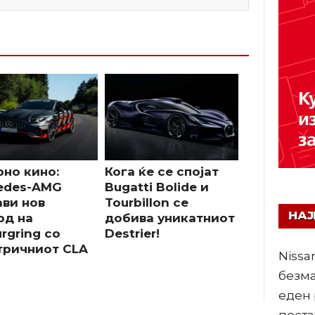
рно кино:
Кога ќе се спојат
edes-AMG
Bugatti Bolide и
ави нов
Tourbillon се
НА
рд на
добива уникатниот
rgring со
Destrier!
тричниот CLA
Nissa
безма
еден 