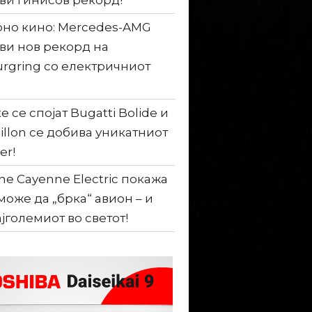
ви гинисов рекорд!
но кино: Mercedes-AMG
ви нов рекорд на
rgring со електричниот
е се спојат Bugatti Bolide и
illon се добива уникатниот
er!
he Cayenne Electric покажа
може да „брка“ авион – и
ајголемиот во светот!