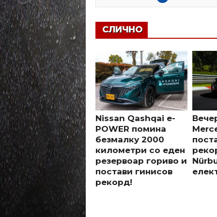
СЛИЧНО
Nissan Qashqai e-
Вече
POWER помина
Merc
безмалку 2000
пост
километри со еден
реко
резервоар гориво и
Nürbu
постави гинисов
елек
рекорд!