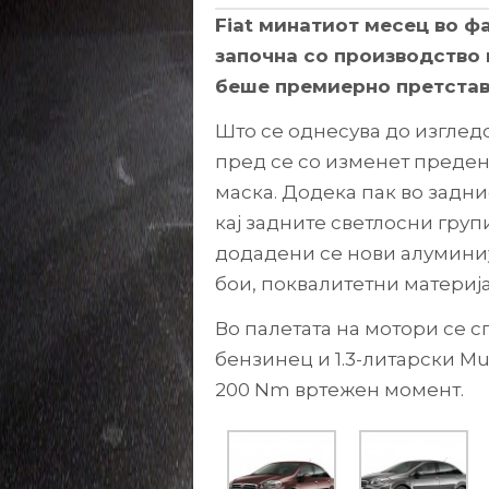
Fiat минатиот месец во ф
започна со производство 
беше премиерно претставе
Што се однесува до изгледо
пред се со изменет преден 
маска. Додека пак во задн
кај задните светлосни груп
додадени се нови алумини
бои, поквалитетни материј
Во палетата на мотори се сп
бензинец и 1.3-литарски Mul
200 Nm вртежен момент.