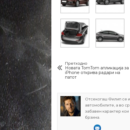
Претходно
Новата TomTom апликација за
iPhone открива радари на
патот
Отсекогаш Филип се и
автомобилите, а во с
забавен карактер кои
брзина.