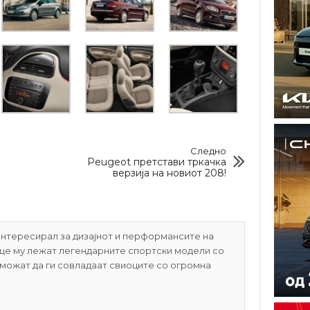
Следно
Peugeot претстави тркачка
верзија на новиот 208!
нтересирал за дизајнот и перформансите на
рце му лежат легендарните спортски модели со
 можат да ги совладаат свиоците со огромна