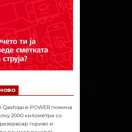
ЈНОВО
n Qashqai e-POWER помина
лку 2000 километри со
резервоар гориво и