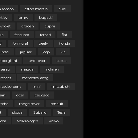
fa romeo
aston martin
audi
ntley
bmw
bugatti
vrolet
citroen
cupra
ia
featured
ferrari
fiat
d
formula1
geely
honda
undai
jaguar
jeep
kia
mborghini
land rover
Lexus
serati
mazda
mclaren
rcedes
mercedes-amg
rcedes-benz
mini
mitsubishi
san
opel
peugeot
rsche
range rover
renault
t
skoda
Subaru
Tesla
yota
Volkswagen
volvo