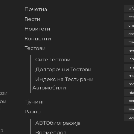
Почетна
al
be
Вести
che
Новитети
dac
Концепти
for
Тестови
hy
la
Сите Тестови
ma
Долгорочни Тестови
me
Индекс на Тестирани
me
Автомобили
кои
nis
ири
po
Тјунинг
!
sea
Разно
to
АВТОбиографија
ка
Времеплов