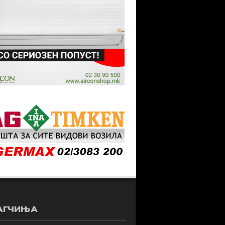
АГЧИЊА