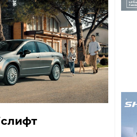
ејслифт