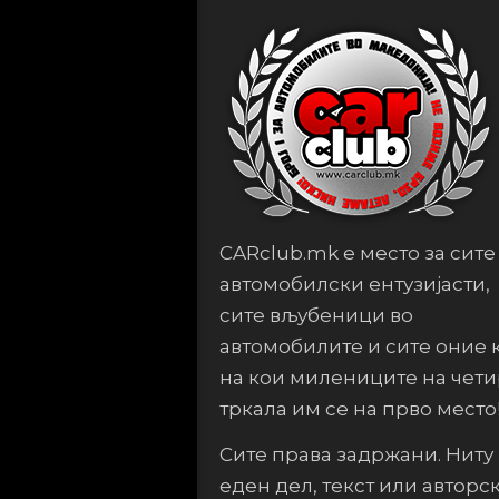
CARclub.mk е место за сите
автомобилски ентузијасти,
сите вљубеници во
автомобилите и сите оние 
на кои милениците на чет
тркала им се на прво место
Сите права задржани. Ниту
еден дел, текст или авторс