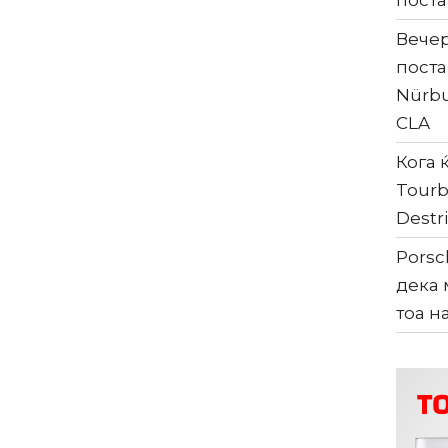
поста
Вечер
поста
Nürbu
CLA
Кога ќ
Tourb
Destri
Porsc
дека 
тоа н