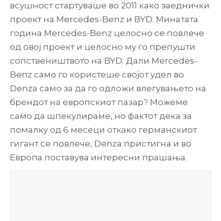
всушност стартуваше во 2011 како заеднички
проект на Mercedes-Benz и BYD. Минатата
година Mercedes-Benz целосно се повлече
од овој проект и целосно му го препушти
сопствеништвото на BYD. Дали Mercedes-
Benz само го користеше својот удел во
Denza само за да го одложи влегувањето на
брендот на европскиот пазар? Можеме
само да шпекулираме, но фактот дека за
помалку од 6 месеци откако германскиот
гигант се повлече, Denza пристигна и во
Европа поставува интересни прашања.