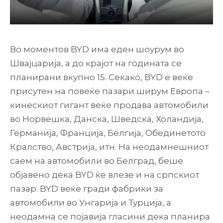
Во моментов BYD има еден шоурум во
Швајцарија, а до крајот на годината се
планирани вкупно 15. Секако, BYD е веќе
присутен на повеќе пазари ширум Европа –
кинескиот гигант веќе продава автомобили
во Норвешка, Данска, Шведска, Холандија,
Германија, Франција, Белгија, Обединетото
Кралство, Австрија, итн. На неодамнешниот
саем на автомобили во Белград, беше
објавено дека BYD ќе влезе и на српскиот
пазар. BYD веќе гради фабрики за
автомобили во Унгарија и Турција, а
неодамна се појавија гласини дека планира