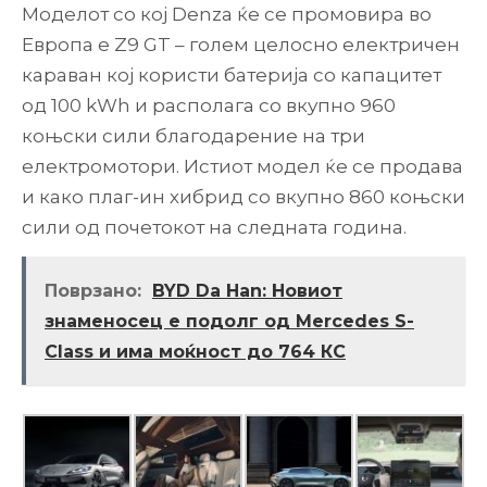
Моделот со кој Denza ќе се промовира во
Европа е Z9 GT – голем целосно електричен
караван кој користи батерија со капацитет
од 100 kWh и располага со вкупно 960
коњски сили благодарение на три
електромотори. Истиот модел ќе се продава
и како плаг-ин хибрид со вкупно 860 коњски
сили од почетокот на следната година.
Поврзано:
BYD Da Han: Новиот
знаменосец е подолг од Mercedes S-
Class и има моќност до 764 КС