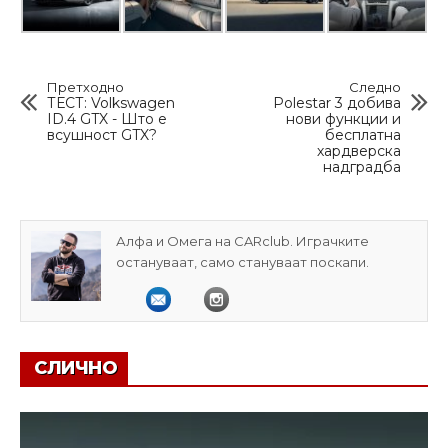
Претходно
Следно
ТЕСТ: Volkswagen
Polestar 3 добива
ID.4 GTX - Што е
нови функции и
всушност GTX?
бесплатна
хардверска
надградба
Алфа и Омега на CARclub. Играчките
остануваат, само стануваат поскапи.
СЛИЧНО