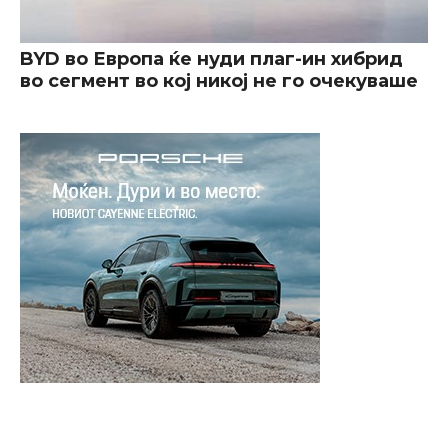
BYD во Европа ќе нуди плаг-ин хибрид
во сегмент во кој никој не го очекуваше