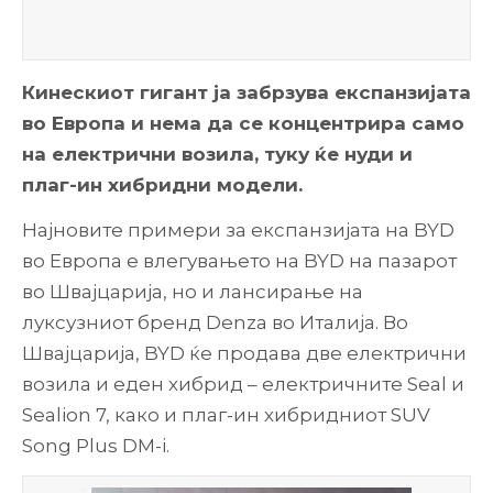
Кинескиот гигант ја забрзува експанзијата
во Европа и нема да се концентрира само
на електрични возила, туку ќе нуди и
плаг-ин хибридни модели.
Најновите примери за експанзијата на BYD
во Европа е влегувањето на BYD на пазарот
во Швајцарија, но и лансирање на
луксузниот бренд Denza во Италија. Во
Швајцарија, BYD ќе продава две електрични
возила и еден хибрид – електричните Seal и
Sealion 7, како и плаг-ин хибридниот SUV
Song Plus DM-i.