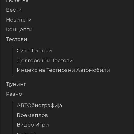
Почетна
Вести
Новитети
Концепти
Тестови
Сите Тестови
Долгорочни Тестови
Индекс на Тестирани Автомобили
Тјунинг
Разно
АВТОбиографија
Времеплов
Видео Игри