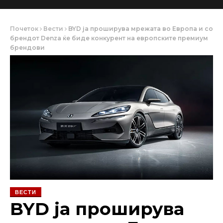
Почеток
Вести
BYD ја проширува мрежата во Европа и со
брендот Denza ќе биде конкурент на европските премиум
брендови
ВЕСТИ
BYD ја проширува