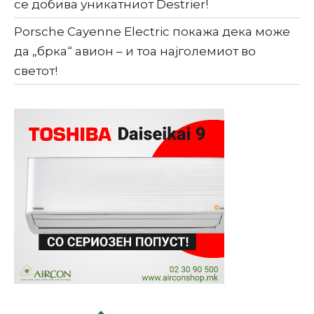
се добива уникатниот Destrier!
Porsche Cayenne Electric покажа дека може
да „брка“ авион – и тоа најголемиот во
светот!