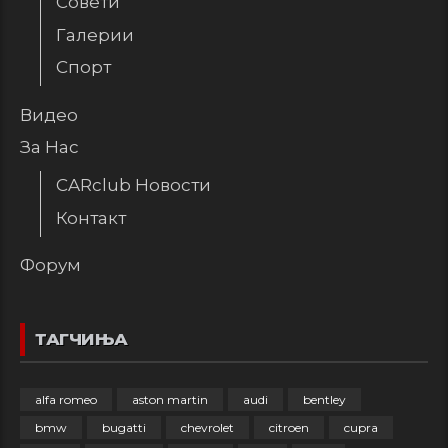
Совети
Галерии
Спорт
Видео
За Нас
CARclub Новости
Контакт
Форум
ТАГЧИЊА
alfa romeo
aston martin
audi
bentley
bmw
bugatti
chevrolet
citroen
cupra