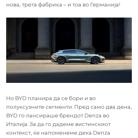
нова, трета фабрика – и тоа во Германија!
Но BYD планира да се бори и во
полуксузните сегменти. Пред само два дена,
BYD го лансираше брендот Denza во
Италија. За да го дадеме вистинскиот
контекст, ќе напоменеме дека Denza