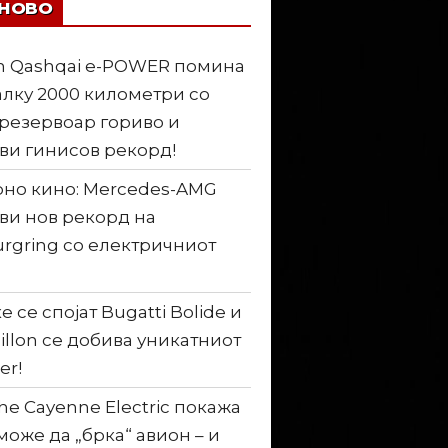
ЈНОВО
n Qashqai e-POWER помина
лку 2000 километри со
резервоар гориво и
ви гинисов рекорд!
но кино: Mercedes-AMG
ви нов рекорд на
rgring со електричниот
е се спојат Bugatti Bolide и
illon се добива уникатниот
er!
he Cayenne Electric покажа
може да „брка“ авион – и