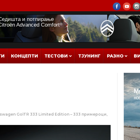
ТИ
КОНЦЕПТИ
ТЕСТОВИ
ТЈУНИНГ
РАЗНО
В
wagen Golf R 333 Limited Edition – 333 примероци,