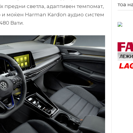
тоа н
ix предни светла, адаптивен темпомат,
о и моќен Harman Kardon аудио систем
480 Вати.