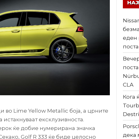
НА
Nissa
безма
еден 
поста
Вечер
поста
Nürbu
CLA
Кога ќ
Tourb
 во Lime Yellow Metallic боја, а црните
Destri
а истакнуваат ексклузивноста.
Porsc
ерок ќе добие нумерирана значка
дека 
Секако, Golf R 333 ќе биде целосно