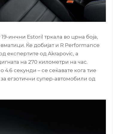
9-инчни Estoril тркала во црна боја,
вматици. Ќе добијат и R Performance
д експертите од Akrapovic, а
игната на 270 километри на час.
о 4.6 секунди – се сеќавате кога тие
за егзотични супер-автомобили од