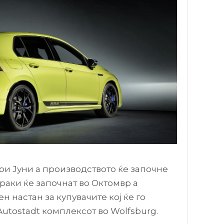
ри Јуни а производството ќе започне
раки ќе започнат во Октомвр а
 настан за купувачите кој ќе го
utostadt комплексот во Wolfsburg.