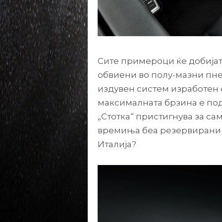
Сите примероци ќе добијат 1
обвиени во полу-мазни пне
издувен систем изработен о
максималната брзина е под
„Стотка“ пристигнува за сам
времиња беа резервирани 
Италија?