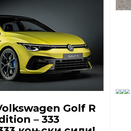
olkswagen Golf R
dition – 333
333 коњски сили!