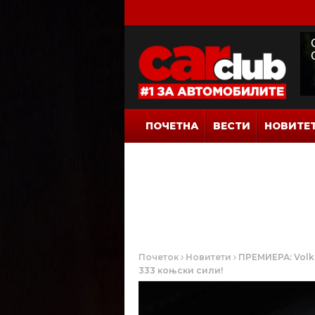
ПОЧЕТНА
ВЕСТИ
НОВИТЕ
Почеток
Новитети
ПРЕМИЕРА: Volks
333 коњски сили!