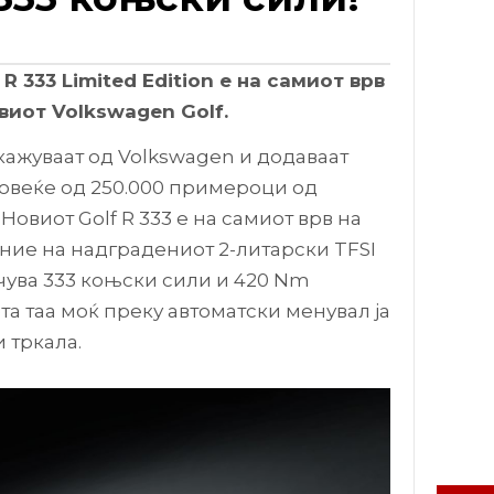
R 333 Limited Edition е на самиот врв
виот Volkswagen Golf.
– кажуваат од Volkswagen и додаваат
повеќе од 250.000 примероци од
Новиот Golf R 333 е на самиот врв на
ение на надградениот 2-литарски TFSI
чува 333 коњски сили и 420 Nm
та таа моќ преку автоматски менувал ја
 тркала.