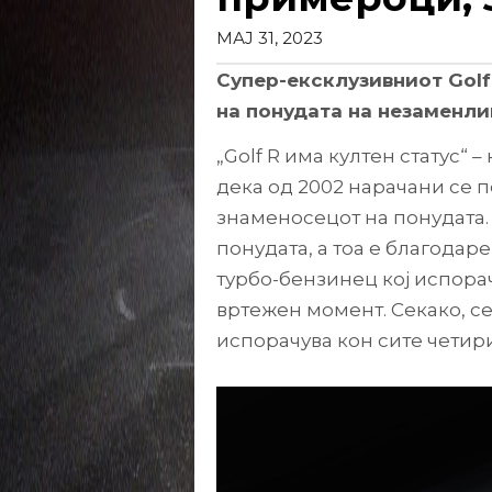
МАЈ 31, 2023
Супер-ексклузивниот Golf 
на понудата на незаменли
„Golf R има култен статус“ 
дека од 2002 нарачани се 
знаменосецот на понудата. 
понудата, а тоа е благодар
турбо-бензинец кој испора
вртежен момент. Секако, се
испорачува кон сите четири