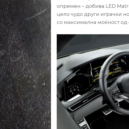
опремен – добива LED Matr
цело чудо други играчки н
со максимална моќност од 