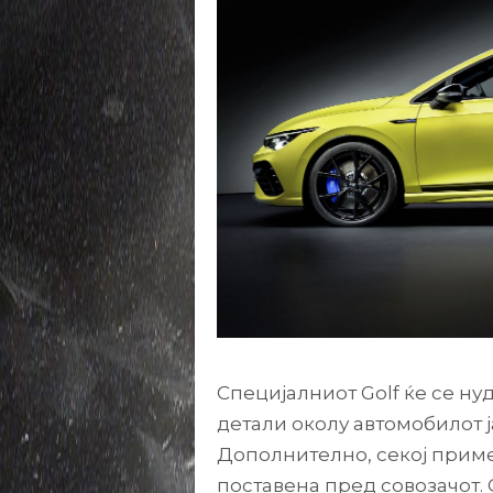
Специјалниот Golf ќе се нуди
детали околу автомобилот ј
Дополнително, секој прим
поставена пред совозачот. 