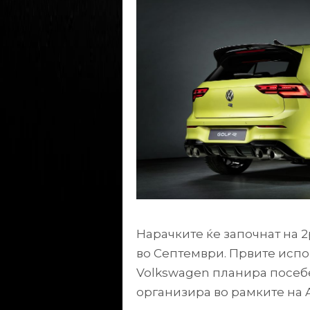
Нарачките ќе започнат на 2
во Септември. Првите испо
Volkswagen планира посебен
организира во рамките на A