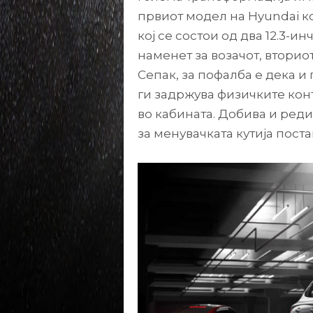
првиот модел на Hyundai к
кој се состои од два 12.3-и
наменет за возачот, вторио
Сепак, за пофалба е дека и 
ги задржува физичките кон
во кабината. Добива и реди
за менувачката кутија пост