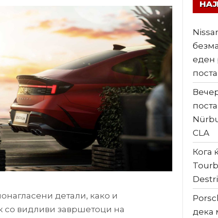
НА
Nissa
безма
еден 
поста
Вечер
поста
Nürbu
CLA
Кога ќ
Tourb
Destri
понагласени детали, како и
Porsc
к со видливи завршетоци на
дека 