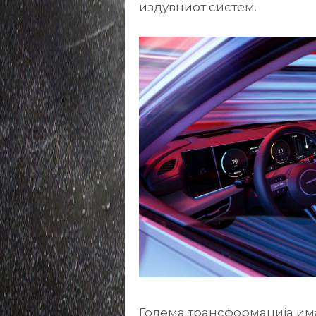
издувниот систем.
Голема трансформација има