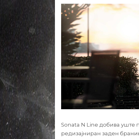
Sonata N Line добива уште 
редизајниран заден брани