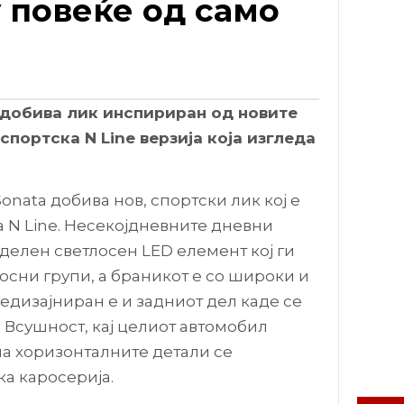
 повеќе од само
 добива лик инспириран од новите
 спортска N Line верзија која изгледа
nata добива нов, спортски лик кој е
a N Line. Несекојдневните дневни
делен светлосен LED елемент кој ги
осни групи, а браникот е со широки и
Редизајниран е и задниот дел каде се
 Всушност, кај целиот автомобил
а хоризонталните детали се
а каросерија.