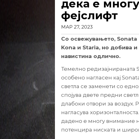
дека е многу
фејслифт
МАР 27, 2023
Со освежувањето, Sonata
Kona и Staria, но добива и
навистина одлично.
Темелно редизајнираната So
особено нагласен кај Sonat
светла се заменети со едно
спојува двете предни светл
длабоки отвори за воздух. 
нагласува хоризонталноста.
дадено е многу внимание н
потенцира ниската и широк