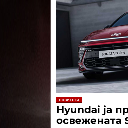
НОВИТЕТИ
Hyundai ја п
освежената 