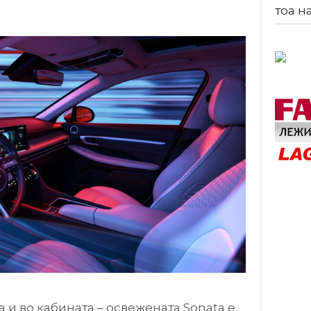
тоа н
 и во кабината – освежената Sonata е