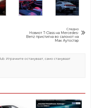
Следно
Новиот T-Class на Mercedes-
Benz пристигна во салонот на
Мак Аутостар
ub. Играчките остануваат, само стануваат