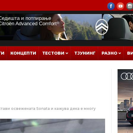
ТИ
КОНЦЕПТИ
ТЕСТОВИ
ТЈУНИНГ
РАЗНО
В
стави освежената Sonata и кажува дека е многу