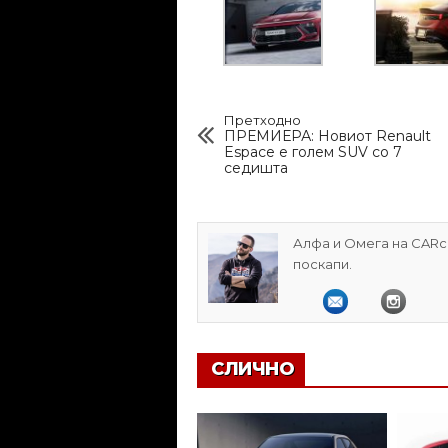
Претходно
ПРЕМИЕРА: Новиот Renault
Espace е голем SUV со 7
седишта
Алфа и Омега на CARcl
поскапи.
СЛИЧНО