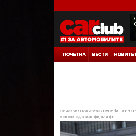
ПОЧЕТНА
ВЕСТИ
НОВИТЕ
Почеток
Новитети
Hyundai ја прет
повеќе од само фејслифт