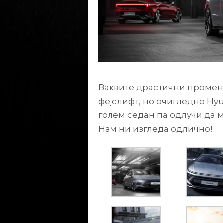
Ваквите драстични промени
фејслифт, но очигледно Hyu
голем седан па одлучи да 
Нам ни изгледа одлично!