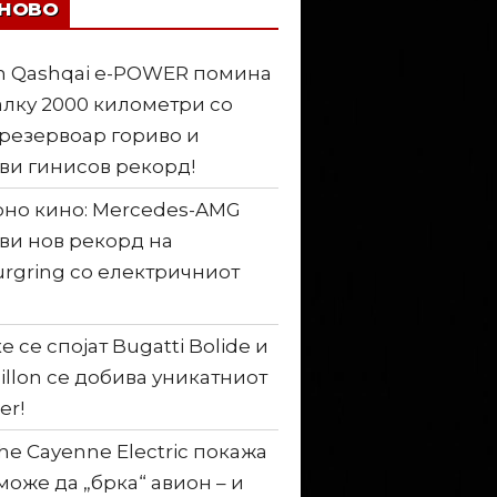
ЈНОВО
n Qashqai e-POWER помина
лку 2000 километри со
резервоар гориво и
ви гинисов рекорд!
но кино: Mercedes-AMG
ви нов рекорд на
rgring со електричниот
е се спојат Bugatti Bolide и
illon се добива уникатниот
er!
he Cayenne Electric покажа
може да „брка“ авион – и