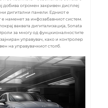
ој добива огромен закривен дисплеј
нчни дигитални панели. Едниот е
т е наменет за инфозабавниот систем.
покрај ваквата дигитализација, Sonata
троли за многу од фунцкионалностите
зајниран управувач, како и контролер
авен на управувачкиот столб.