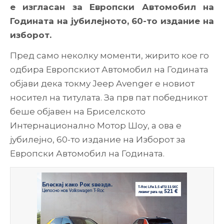
е изгласан за Европски Автомобил на
Годината на јубилејното, 60-то издание на
изборот.
Пред само неколку моменти, жирито кое го
одбира Европскиот Автомобил на Годината
објави дека токму Jeep Avenger е новиот
носител на титулата. За прв пат победникот
беше објавен на Бриселското
Интернационално Мотор Шоу, а ова е
јубилејно, 60-то издание на Изборот за
Европски Автомобил на Годината.