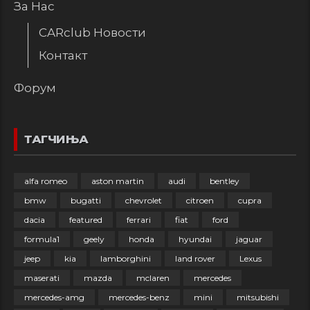
За Нас
CARclub Новости
Контакт
Форум
ТАГЧИЊА
alfa romeo
aston martin
audi
bentley
bmw
bugatti
chevrolet
citroen
cupra
dacia
featured
ferrari
fiat
ford
formula1
geely
honda
hyundai
jaguar
jeep
kia
lamborghini
land rover
Lexus
maserati
mazda
mclaren
mercedes
mercedes-amg
mercedes-benz
mini
mitsubishi