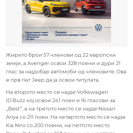
Жирито брои 57 членови од 22 европски
земји, a Avenger освои 328 поени и дури 21
глас за најдобар автомоби од членовите. Ова
е прв пат Jeep да ја освои титулата.
На второто место се најде Volkswagen
ID.Buzz кој освои 241 поен и 16 гласови за
„Best“, а на третото место се најде Nissan
Ariya со 211 поен. На четвртото место се најде
Kia Niro со 200 поени, на петтото место