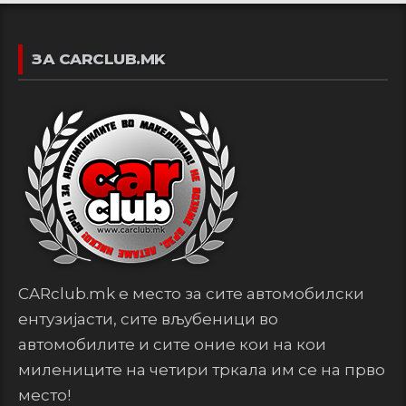
ЗА CARCLUB.MK
CARclub.mk е место за сите автомобилски
ентузијасти, сите вљубеници во
автомобилите и сите оние кои на кои
милениците на четири тркала им се на прво
место!