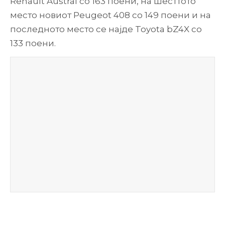
Renault Austral со 163 поени, на шесттото
место новиот Peugeot 408 со 149 поени и на
последното место се најде Toyota bZ4X со
133 поени.