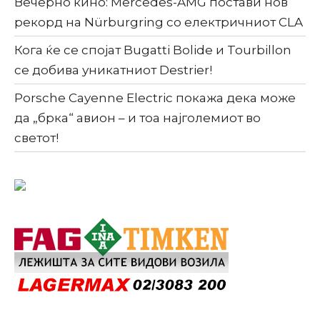
Вечерно кино: Mercedes-AMG постави нов
рекорд на Nürburgring со електричниот CLA
Кога ќе се спојат Bugatti Bolide и Tourbillon
се добива уникатниот Destrier!
Porsche Cayenne Electric покажа дека може
да „брка“ авион – и тоа најголемиот во
светот!