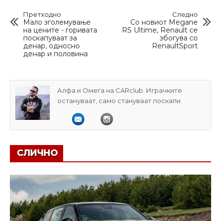
Претходно
Следно
Мало зголемување
Со новиот Megane
на цените - горивата
RS Ultime, Renault се
поскапуваат за
збогува со
денар, односно
RenaultSport
денар и половина
Алфа и Омега на CARclub. Играчките
остануваат, само стануваат поскапи.
СЛИЧНО