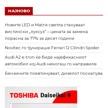
НАЈНОВО
Новите LED и Matrix светла стануваат
вистински „луксуз“ – цената за замена
порасна за 77% за десет години
Novitec го тјунираше Ferrari 12 Cilindri Spider
Audi A2 e-tron ќе биде најефикасниот
автомобил кој Audi некогаш го направиле
Бензините поевтинуваат, дизелот поскапува