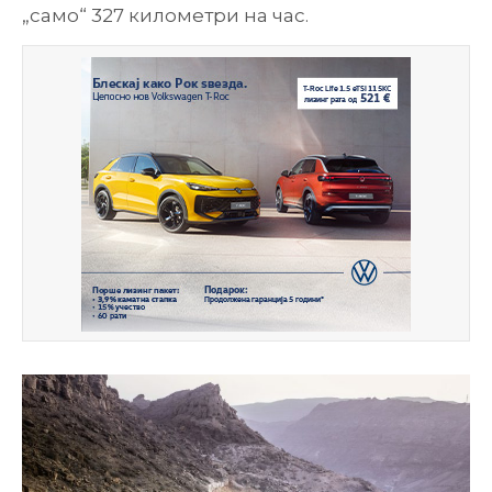
„само“ 327 километри на час.