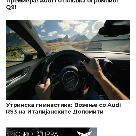
Премиера: Audi го покажа огромниот
Q9!
Утринска гимнастика: Возење со Audi
RS3 на Италијанските Доломити