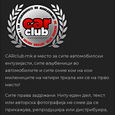
CARclub.mk е место за сите автомобилски
ентузијасти, сите вљубеници во
автомобилите и сите оние кои на кои
милениците на четири тркала им се на прво
место!
Сите права задржани. Ниту еден дел, текст
или авторска фотографија не смее да се
прикажува, репродуцира или дистрибуира,