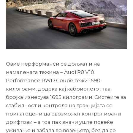
Овие перформанси се должат и на
намалената тежина – Audi R8 V10
Performance RWD Coupe тежи 1590
килограми, додека кај кабриолетот таа
бројка изнесува 1695 килограми. Систеите за
стабилност и контрола на тракцијата се
прилагодени да овозможат контролирани
дрифтови – а тоа пак значи уште повеќе
уживање и забава во возењето, без да се