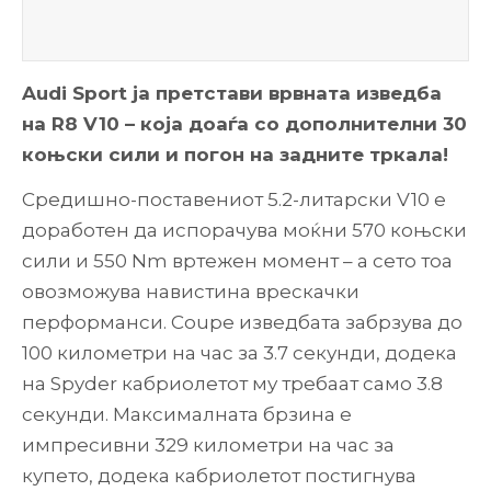
Audi Sport ја претстави врвната изведба
на R8 V10 – која доаѓа со дополнителни 30
коњски сили и погон на задните тркала!
Средишно-поставениот 5.2-литарски V10 е
доработен да испорачува моќни 570 коњски
сили и 550 Nm вртежен момент – а сето тоа
овозможува навистина врескачки
перформанси. Coupe изведбата забрзува до
100 километри на час за 3.7 секунди, додека
на Spyder кабриолетот му требаат само 3.8
секунди. Максималната брзина е
импресивни 329 километри на час за
купето, додека кабриолетот постигнува