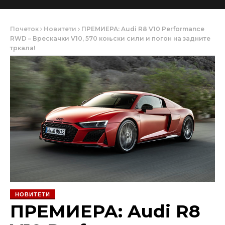
Почеток
Новитети
ПРЕМИЕРА: Audi R8 V10 Performance
RWD – Врескачки V10, 570 коњски сили и погон на задните
тркала!
НОВИТЕТИ
ПРЕМИЕРА: Audi R8