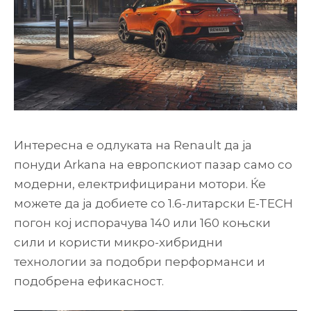
Интересна е одлуката на Renault да ја
понуди Arkana на европскиот пазар само со
модерни, електрифицирани мотори. Ќе
можете да ја добиете со 1.6-литарски E-TECH
погон кој испорачува 140 или 160 коњски
сили и користи микро-хибридни
технологии за подобри перформанси и
подобрена ефикасност.