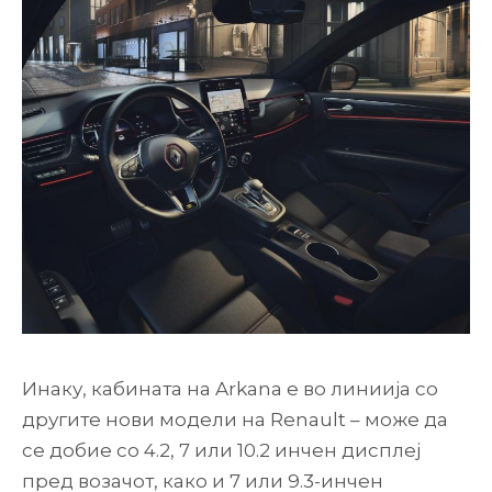
Инаку, кабината на Arkana е во линиија со
другите нови модели на Renault – може да
се добие со 4.2, 7 или 10.2 инчен дисплеј
пред возачот, како и 7 или 9.3-инчен