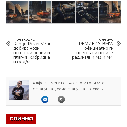
Претходно
Следно
Range Rover Velar
ПРЕМИЕРА: BMW
добива нови
официјално ги
погонски опции и
претстави новите,
плаг-ин хибридна
радикални M3 и М4!
изведба.
Алфа и Омега на CARclub. Играчките
остануваат, само стануваат поскапи.
СЛИЧНО