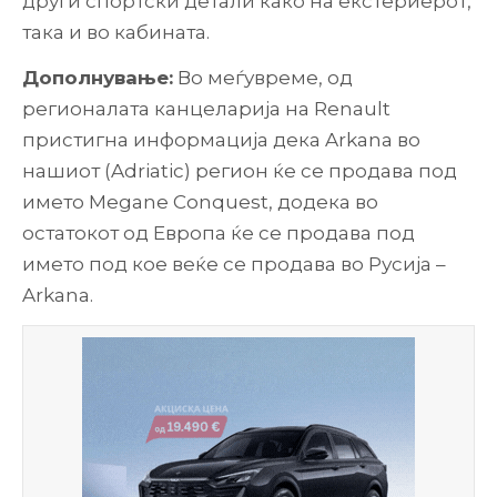
други спортски детали како на екстериерот,
така и во кабината.
Дополнување:
Во меѓувреме, од
регионалата канцеларија на Renault
пристигна информација дека Arkana во
нашиот (Adriatic) регион ќе се продава под
името Megane Conquest, додека во
остатокот од Европа ќе се продава под
името под кое веќе се продава во Русија –
Arkana.