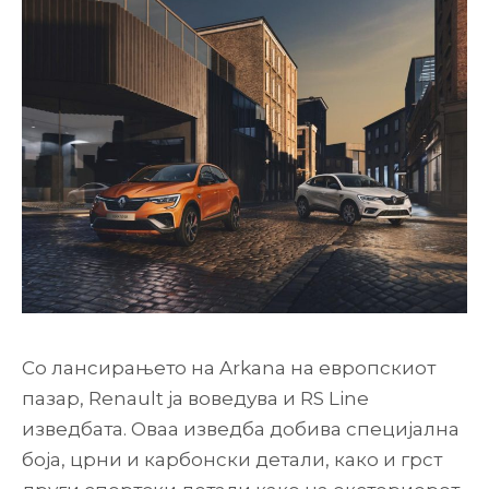
Со лансирањето на Arkana на европскиот
пазар, Renault ја воведува и RS Line
изведбата. Оваа изведба добива специјална
боја, црни и карбонски детали, како и грст