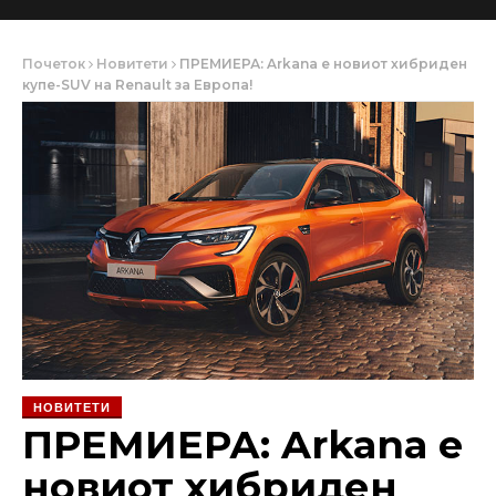
Почеток
Новитети
ПРЕМИЕРА: Arkana е новиот хибриден
купе-SUV на Renault за Европа!
НОВИТЕТИ
ПРЕМИЕРА: Arkana е
новиот хибриден