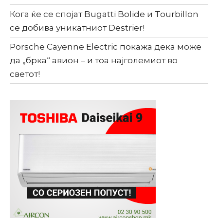
Кога ќе се спојат Bugatti Bolide и Tourbillon
се добива уникатниот Destrier!
Porsche Cayenne Electric покажа дека може
да „брка“ авион – и тоа најголемиот во
светот!