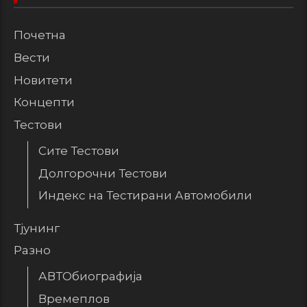
Почетна
Вести
Новитети
Концепти
Тестови
Сите Тестови
Долгорочни Тестови
Индекс на Тестирани Автомобили
Тјунинг
Разно
АВТОбиографија
Времеплов