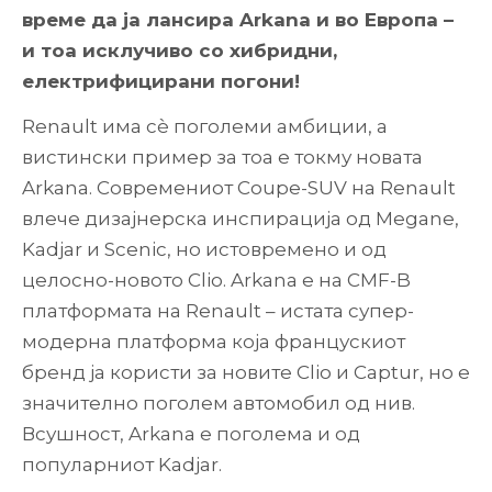
време да ја лансира Arkana и во Европа –
и тоа исклучиво со хибридни,
електрифицирани погони!
Renault има сè поголеми амбиции, а
вистински пример за тоа е токму новата
Arkana. Современиот Coupe-SUV на Renault
влече дизајнерска инспирација од Megane,
Kadjar и Scenic, но истовремено и од
целосно-новото Clio. Arkana е на CMF-B
платформата на Renault – истата супер-
модерна платформа која францускиот
бренд ја користи за новите Clio и Captur, но е
значително поголем автомобил од нив.
Всушност, Arkana е поголема и од
популарниот Kadjar.