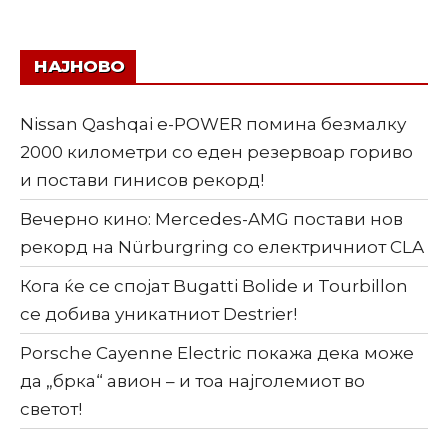
НАЈНОВО
Nissan Qashqai e-POWER помина безмалку
2000 километри со еден резервоар гориво
и постави гинисов рекорд!
Вечерно кино: Mercedes-AMG постави нов
рекорд на Nürburgring со електричниот CLA
Кога ќе се спојат Bugatti Bolide и Tourbillon
се добива уникатниот Destrier!
Porsche Cayenne Electric покажа дека може
да „брка“ авион – и тоа најголемиот во
светот!