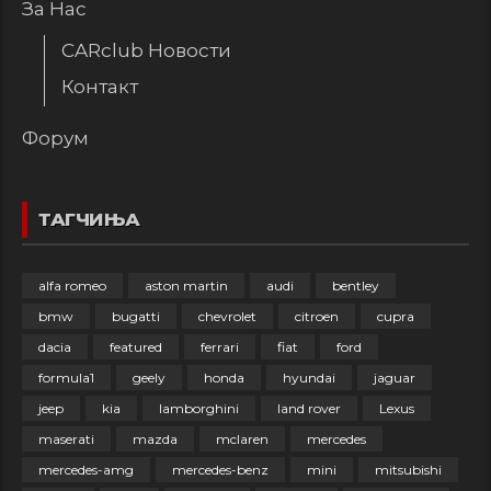
За Нас
CARclub Новости
Контакт
Форум
ТАГЧИЊА
alfa romeo
aston martin
audi
bentley
bmw
bugatti
chevrolet
citroen
cupra
dacia
featured
ferrari
fiat
ford
formula1
geely
honda
hyundai
jaguar
jeep
kia
lamborghini
land rover
Lexus
maserati
mazda
mclaren
mercedes
mercedes-amg
mercedes-benz
mini
mitsubishi