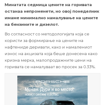
Минатата седмица цените на горивата
останаа непроменети, но овој понеделник
имаме минимално намалување на цените
на бензините и дизелот.
Во согласност со методологијата која се
користи за формирање на цените на
нафтениде деривати, како и намалениот
износ на акцизата која беше донесена како
кризна мерка, малопродажните цени на
горивата се намалуваат во просек за 0.33%.