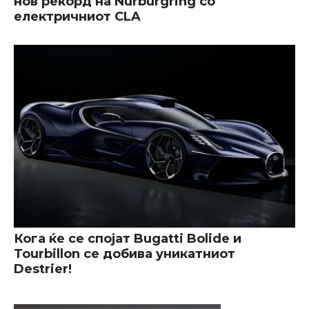
нов рекорд на Nürburgring со
електричниот CLA
Кога ќе се спојат Bugatti Bolide и
Tourbillon се добива уникатниот
Destrier!