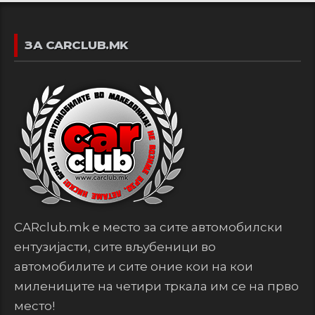
ЗА CARCLUB.MK
CARclub.mk е место за сите автомобилски
ентузијасти, сите вљубеници во
автомобилите и сите оние кои на кои
милениците на четири тркала им се на прво
место!