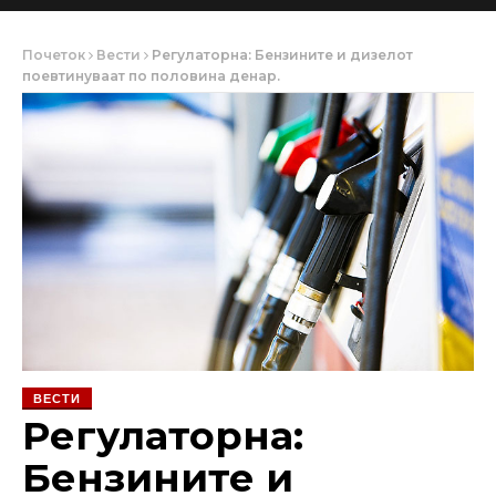
Почеток
Вести
Регулаторна: Бензините и дизелот
поевтинуваат по половина денар.
ВЕСТИ
Регулаторна:
Бензините и