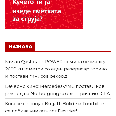
НАЈНОВО
Nissan Qashqai e-POWER помина безмалку
2000 километри со еден резервоар гориво
и постави гинисов рекорд!
Вечерно кино: Mercedes-AMG постави нов
рекорд на Nürburgring со електричниот CLA
Кога ќе се спојат Bugatti Bolide и Tourbillon
се добива уникатниот Destrier!