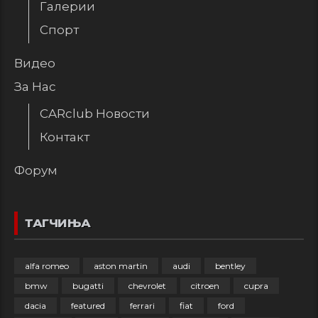
Галерии
Спорт
Видео
За Нас
CARclub Новости
Контакт
Форум
ТАГЧИЊА
alfa romeo
aston martin
audi
bentley
bmw
bugatti
chevrolet
citroen
cupra
dacia
featured
ferrari
fiat
ford