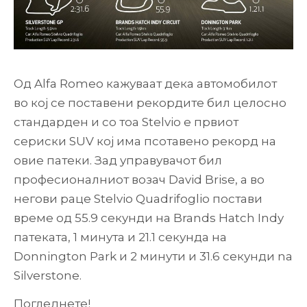
Од Alfa Romeo кажуваат дека автомобилот
во кој се поставени рекордите бил целосно
стандарден и со тоа Stelvio е првиот
сериски SUV кој има псотавено рекорд на
овие патеки. Зад управувачот бил
професионалниот возач David Brise, а во
негови раце Stelvio Quadrifoglio постави
време од 55.9 секунди на Brands Hatch Indy
патеката, 1 минута и 21.1 секунда на
Donnington Park и 2 минути и 31.6 секунди na
Silverstone.
Погледнете!