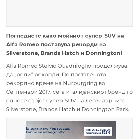
Погледнете како моќниот супер-SUV на
Alfa Romeo поставува рекорди на
Silverstone, Brands Hatch и Donnington!
Alfa Romeo Stelvio Quadrifoglio продолжува
да „реди“ рекорди! По поставеното
рекордно време на Nurburgring во
Септември 2017, сега италијанскиот бренд го
однесе својот супер-SUV на легендарните
Silverstone, Brands Hatch и Donnington Park.