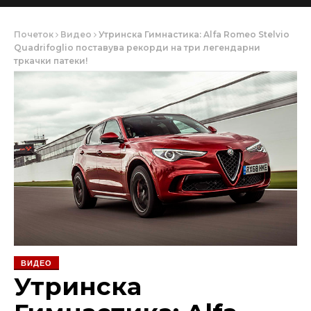
Почеток
Видео
Утринска Гимнастика: Alfa Romeo Stelvio
Quadrifoglio поставува рекорди на три легендарни
тркачки патеки!
ВИДЕО
Утринска