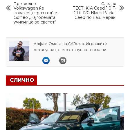
Претходно
Следно
Volkswagen ќе
ТЕСТ: KIA Ceed 1.0 T-
покаже „скроз гол“ e-
GDI 120 Black Pack –
Golf во „најголемата
Ceed по наш мерак!
училница во светот“
Алфа и Омега на CARclub. Играчките
остануваат, само стануваат поскапи.
СЛИЧНО