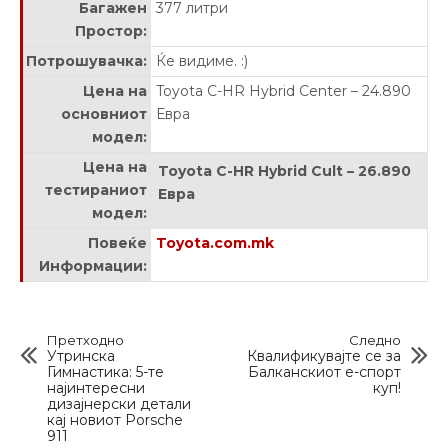
Багажен
377 литри
Простор:
Потрошувачка:
Ќе видиме. :)
Цена на
Toyota C-HR Hybrid Center – 24.890
основниот
Евра
модел:
Цена на
Toyota C-HR Hybrid Cult – 26.890
тестираниот
Евра
модел:
Повеќе
Toyota.com.mk
Информации:
Претходно
Следно
Утринска
Квалификувајте се за
Гимнастика: 5-те
Балканскиот е-спорт
најинтересни
куп!
дизајнерски детали
кај новиот Porsche
911