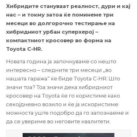
Хибридите стануваат реалност, дури и кај
нас – и токму затоа ќе поминеме три
месеци во долгорочно тестирање на
хибридниот урбан суперхерој –
компактниот кросовер во форма на
Toyota C-HR.
Новата година ја започнуваме со нешто
интересно – следните три месеци „во
нашата гаража“ ќе биде Toyota C-HR. Што
значи тоа? Тоа значи дека хибридниот
кросовер на Toyota ќе го користиме како
секојдневно возило и ќе ја искористиме
можноста уште подобро да го запознаеме и
да се увериме во неговите квалитети.