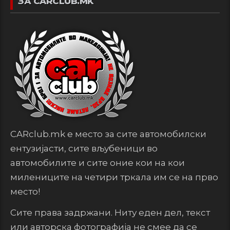
ЗА CARCLUB.MK
CARclub.mk е место за сите автомобилски
ентузијасти, сите вљубеници во
автомобилите и сите оние кои на кои
милениците на четири тркала им се на прво
место!
Сите права задржани. Ниту еден дел, текст
или авторска фотографија не смее да се