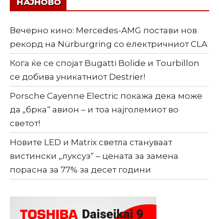
НАЈНОВО
Вечерно кино: Mercedes-AMG постави нов
рекорд на Nürburgring со електричниот CLA
Кога ќе се спојат Bugatti Bolide и Tourbillon
се добива уникатниот Destrier!
Porsche Cayenne Electric покажа дека може
да „брка“ авион – и тоа најголемиот во
светот!
Новите LED и Matrix светла стануваат
вистински „луксуз“ – цената за замена
порасна за 77% за десет години