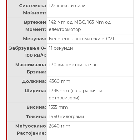
Системска
122 коњски сили
Моќност:
Вртежен
142 Nm од МВС, 163 Nm од
Момент:
електромотор
Менувач:
Бесстепен автоматски e-CVT
Забрзување 0-
11 секунди
100 км/ч:
Максимална
170 километри на час
Брзина:
Должина:
4360 mm
Ширина:
1795 mm (со странични
ретровизори)
Висина:
1555 mm
Тежина:
1460 килограми
Меѓуоскино
2640 mm
Растојание: