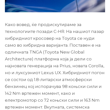
Како вовед, ќе продискутираме за
технологиите позади C-HR. На нашиот пазар
хибридниот кросовер на Toyota се нуди
само во хибридна варијанта. Поставен е на
одличната TNGA (Toyota New Global
Architecture) платформа која ја дели со
најновата генерација на Prius, новата Corolla,
но и луксузниот Lexus UX. Хибридниот погон
се состои од 1.8-литарски атмосферски
бензинец кој испорачува 98 коњски сили и
142 Nm вртежен момент, како и
електромотор со 72 коњски сили и 163 Nm
вртежен момент. Вкупната, системска