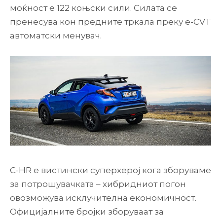
моќност е 122 коњски сили. Силата се
пренесува кон предните тркала преку е-CVT
автоматски менувач.
C-HR е вистински суперхерој кога зборуваме
за потрошувачката – хибридниот погон
овозможува исклучителна економичност.
Официјалните бројки зборуваат за