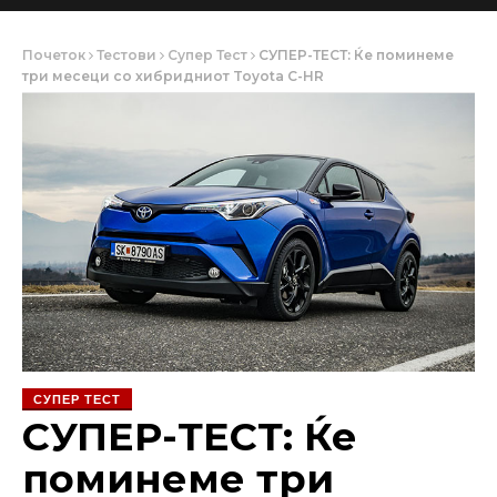
Почеток
Тестови
Супер Тест
СУПЕР-ТЕСТ: Ќе поминеме
три месеци со хибридниот Toyota C-HR
СУПЕР ТЕСТ
СУПЕР-ТЕСТ: Ќе
поминеме три