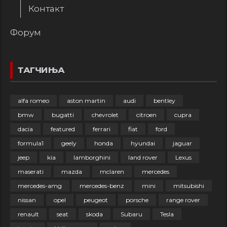
Контакт
Форум
ТАГЧИЊА
alfa romeo
aston martin
audi
bentley
bmw
bugatti
chevrolet
citroen
cupra
dacia
featured
ferrari
fiat
ford
formula1
geely
honda
hyundai
jaguar
jeep
kia
lamborghini
land rover
Lexus
maserati
mazda
mclaren
mercedes
mercedes-amg
mercedes-benz
mini
mitsubishi
nissan
opel
peugeot
porsche
range rover
renault
seat
skoda
Subaru
Tesla