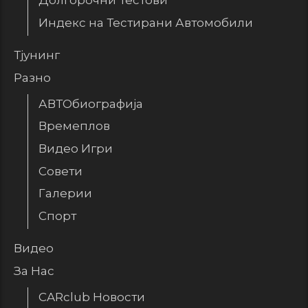
Долгорочни Тестови
Индекс на Тестирани Автомобили
Тјунинг
Разно
АВТОбиографија
Времеплов
Видео Игри
Совети
Галерии
Спорт
Видео
За Нас
CARclub Новости