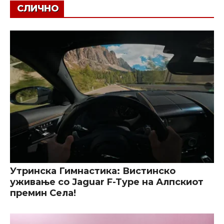
СЛИЧНО
Утринска Гимнастика: Вистинско
уживање со Jaguar F-Type на Алпскиот
премин Села!