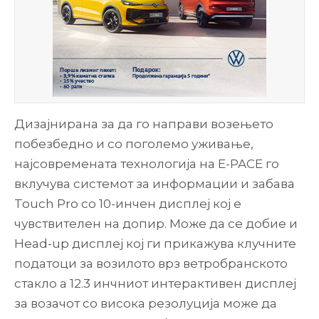
Дизајнирана за да го направи возењето
побезбедно и со поголемо уживање,
најсовремената технологија на E-PACE го
вклучува системот за информации и забава
Touch Pro со 10-инчен дисплеј кој е
чувствителен на допир. Може да се добие и
Head-up дисплеј кој ги прикажува клучните
податоци за возилото врз ветробранското
стакло а 12.3 инчниот интерактивен дисплеј
за возачот со висока резолуција може да