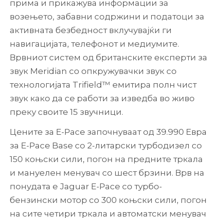
прима и прикажува информации за
возењето, забавни содржини и податоци за
активната безбедност вклучувајќи ги
навигацијата, телефонот и медиумите.
Врвниот систем од британските експерти за
звук Meridian со опкружувачки звук со
технологијата Trifield™ емитира полн чист
звук како да се работи за изведба во живо
преку своите 15 звучници.
Цените за E-Pace започнуваат од 39.990 Евра
за E-Pace Base со 2-литарски турбодизел со
150 коњски сили, погон на предните тркала
и мануелен менувач со шест брзини. Врв на
понудата е Jaguar E-Pace со турбо-
бензински мотор со 300 коњски сили, погон
на сите четири тркала и автоматски менувач