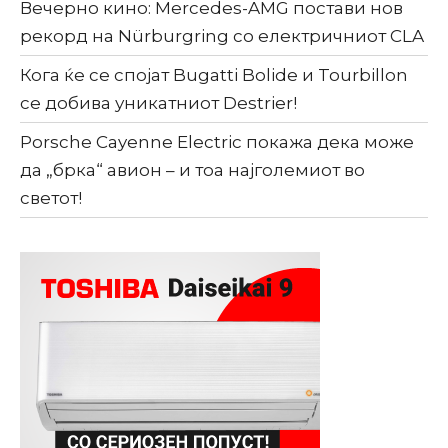
Вечерно кино: Mercedes-AMG постави нов
рекорд на Nürburgring со електричниот CLA
Кога ќе се спојат Bugatti Bolide и Tourbillon
се добива уникатниот Destrier!
Porsche Cayenne Electric покажа дека може
да „брка“ авион – и тоа најголемиот во
светот!