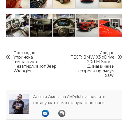
Претходно
Следно
Утринска
ТЕСТ: BMW X3 xDrive
Гимнастика:
20d M Sport -
Незапирливиот Jeep
Динамичен и
Wrangler!
созреан премиум
SUV!
Алфа и Омега на CARclub. Играчките
остануваат, само стануваат поскапи.