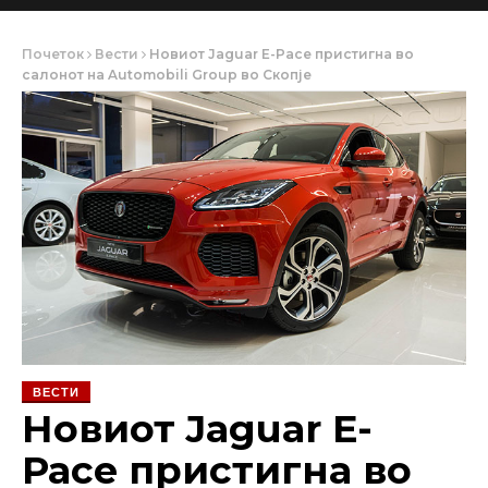
Почеток
Вести
Новиот Jaguar E-Pace пристигна во
салонот на Automobili Group во Скопје
ВЕСТИ
Новиот Jaguar E-
Pace пристигна во