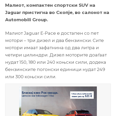
Малиот, компактен спортски SUV на
Jaguar пристигна во Скопје, во салонот на
Automobili Group.
Малиот Jaguar E-Pace е достапен со пет
мотори – три дизел и два бензински. Сите
мотори имаат зафатнина од два литра и
четири цилиндри. Дизел моторите доаѓаат
нудат 150, 180 или 240 коњски сили, додека
бензинските погонски единици нудат 249
или 300 коњски сили.