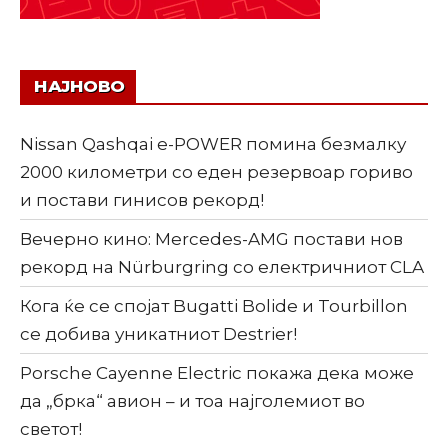
НАЈНОВО
Nissan Qashqai e-POWER помина безмалку
2000 километри со еден резервоар гориво
и постави гинисов рекорд!
Вечерно кино: Mercedes-AMG постави нов
рекорд на Nürburgring со електричниот CLA
Кога ќе се спојат Bugatti Bolide и Tourbillon
се добива уникатниот Destrier!
Porsche Cayenne Electric покажа дека може
да „брка“ авион – и тоа најголемиот во
светот!