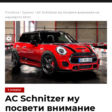
Почеток
Тјунинг
AC Schnitzer му посвети внимание на
најновото Mini!
ТЈУНИНГ
AC Schnitzer му
посвети внимание