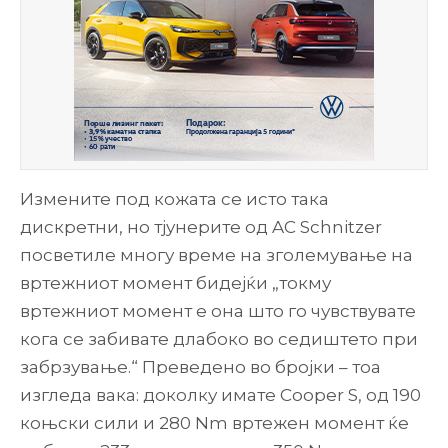
Измените под кожата се исто така
дискретни, но тјунерите од AC Schnitzer
посветиле многу време на зголемување на
вртежниот момент бидејќи „токму
вртежниот момент е она што го чувствувате
кога се забивате длабоко во седиштето при
забрзување.“ Преведено во бројки – тоа
изгледа вака: доколку имате Cooper S, од 190
коњски сили и 280 Nm вртежен момент ќе