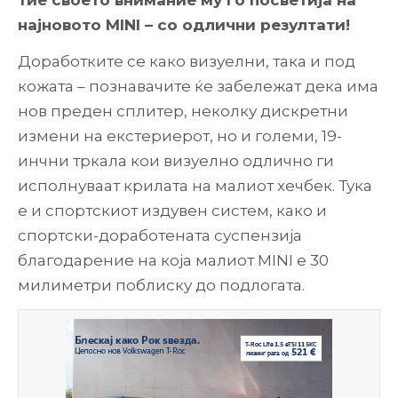
тие своето внимание му го посветија на
најновото MINI – со одлични резултати!
Доработките се како визуелни, така и под
кожата – познавачите ќе забележат дека има
нов преден сплитер, неколку дискретни
измени на екстериерот, но и големи, 19-
инчни тркала кои визуелно одлично ги
исполнуваат крилата на малиот хечбек. Тука
е и спортскиот издувен систем, како и
спортски-доработената суспензија
благодарение на која малиот MINI e 30
милиметри поблиску до подлогата.