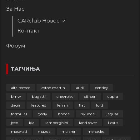
За Нас
CARclub Новости
Контакт
Форум
ТАГЧИЊА
alfa romeo
aston martin
audi
bentley
bmw
bugatti
chevrolet
citroen
cupra
dacia
featured
ferrari
fiat
ford
formula1
geely
honda
hyundai
jaguar
jeep
kia
lamborghini
land rover
Lexus
maserati
mazda
mclaren
mercedes