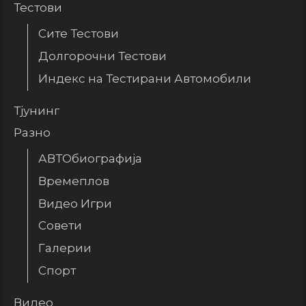
Тестови
Сите Тестови
Долгорочни Тестови
Индекс на Тестирани Автомобили
Тјунинг
Разно
АВТОбиографија
Времеплов
Видео Игри
Совети
Галерии
Спорт
Видео