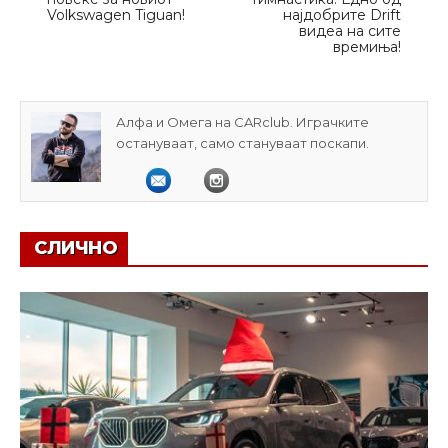
Volkswagen Tiguan!
најдобрите Drift
видеа на сите
времиња!
Алфа и Омега на CARclub. Играчките
остануваат, само стануваат поскапи.
СЛИЧНО