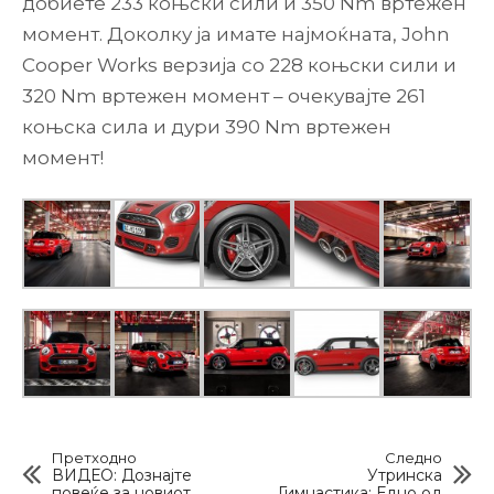
добиете 233 коњски сили и 350 Nm вртежен
момент. Доколку ја имате најмоќната, John
Cooper Works верзија со 228 коњски сили и
320 Nm вртежен момент – очекувајте 261
коњска сила и дури 390 Nm вртежен
момент!
Претходно
Следно
ВИДЕО: Дознајте
Утринска
повеќе за новиот
Гимнастика: Едно од