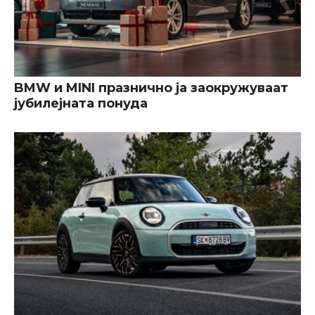
BMW и MINI празнично ја заокружуваат
јубилејната понуда