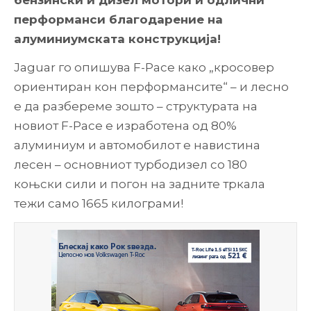
бензински и дизел мотори и одлични
перформанси благодарение на
алуминиумската конструкција!
Jaguar го опишува F-Pace како „кросовер
ориентиран кон перформансите“ – и лесно
е да разбереме зошто – структурата на
новиот F-Pace е изработена од 80%
алуминиум и автомобилот е навистина
лесен – основниот турбодизел со 180
коњски сили и погон на задните тркала
тежи само 1665 килограми!