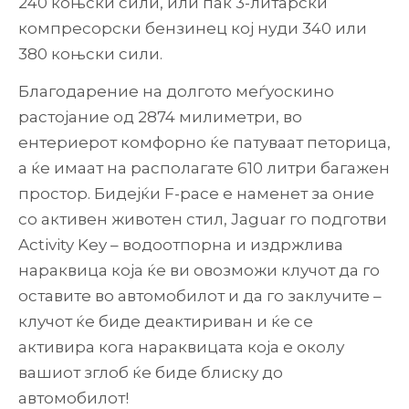
240 коњски сили, или пак 3-литарски
компресорски бензинец кој нуди 340 или
380 коњски сили.
Благодарение на долгото меѓуоскино
растојание од 2874 милиметри, во
ентериерот комфорно ќе патуваат петорица,
а ќе имаат на располагате 610 литри багажен
простор. Бидејќи F-pace е наменет за оние
со активен животен стил, Jaguar го подготви
Activity Key – водоотпорна и издржлива
нараквица која ќе ви овозможи клучот да го
оставите во автомобилот и да го заклучите –
клучот ќе биде деактириван и ќе се
активира кога нараквицата која е околу
вашиот зглоб ќе биде блиску до
автомобилот!