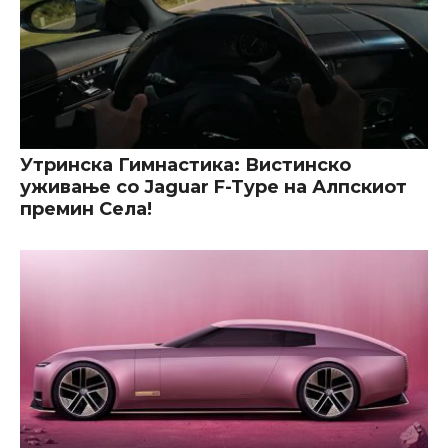
Утринска Гимнастика: Вистинско
уживање со Jaguar F-Type на Алпскиот
премин Села!