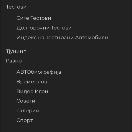
Тестови
Сите Тестови
Долгорочни Тестови
Индекс на Тестирани Автомобили
Тјунинг
Разно
АВТОбиографија
Времеплов
Видео Игри
Совети
Галерии
Спорт