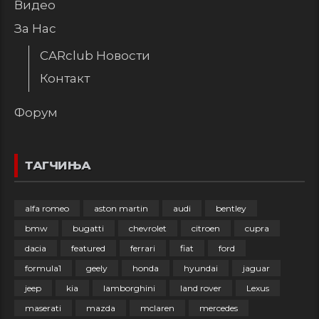
Видео
За Нас
CARclub Новости
Контакт
Форум
ТАГЧИЊА
alfa romeo
aston martin
audi
bentley
bmw
bugatti
chevrolet
citroen
cupra
dacia
featured
ferrari
fiat
ford
formula1
geely
honda
hyundai
jaguar
jeep
kia
lamborghini
land rover
Lexus
maserati
mazda
mclaren
mercedes