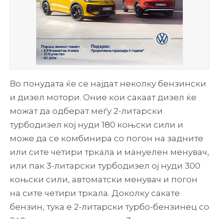
Во понудата ќе се најдат неколку бензински
и дизел мотори. Оние кои сакаат дизел ќе
можат да одберат меѓу 2-литарски
турбодизел кој нуди 180 коњски сили и
може да се комбинира со погон на задните
или сите четири тркала и мануелен менувач,
или пак 3-литарски турбодизел ој нуди 300
коњски сили, автоматски менувач и погон
на сите четири тркала. Докoлку сакате
бензин, тука е 2-литарски турбо-бензинец со