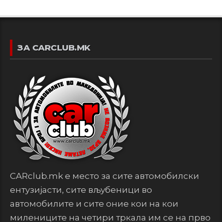
ЗА CARCLUB.MK
CARclub.mk е место за сите автомобилски
ентузијасти, сите вљубеници во
автомобилите и сите оние кои на кои
милениците на четири тркала им се на прво