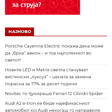
НАЈНОВО
Porsche Cayenne Electric покажа дека може
да „брка“ авион – и тоа најголемиот во
светот!
Новите LED и Matrix светла стануваат
вистински „луксуз“ – цената за замена
порасна за 77% за десет години
Novitec го тјунираше Ferrari 12 Cilindri Spider
Audi A2 e-tron ќе биде најефикасниот
автомобил кој Audi некогаш го направиле