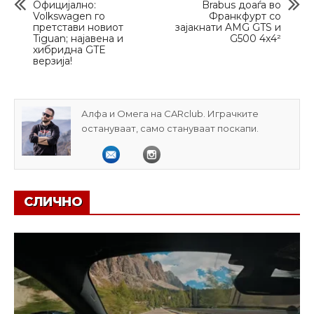
Официјално:
Brabus доаѓа во
Volkswagen го
Франкфурт со
претстави новиот
зајакнати AMG GTS и
Tiguan; најавена и
G500 4x4²
хибридна GTE
верзија!
Алфа и Омега на CARclub. Играчките
остануваат, само стануваат поскапи.
СЛИЧНО