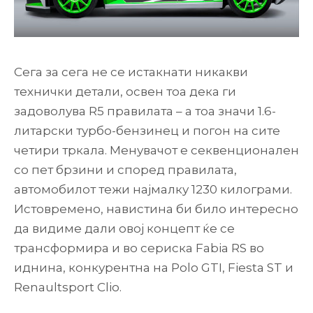
Сега за сега не се истакнати никакви
технички детали, освен тоа дека ги
задоволува R5 правилата – а тоа значи 1.6-
литарски турбо-бензинец и погон на сите
четири тркала. Менувачот е секвенционален
со пет брзини и според правилата,
автомобилот тежи најмалку 1230 килограми.
Истовремено, навистина би било интересно
да видиме дали овој концепт ќе се
трансформира и во сериска Fabia RS во
иднина, конкурентна на Polo GTI, Fiesta ST и
Renaultsport Clio.