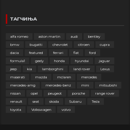
ТАГЧИЊА
alfa romeo
aston martin
audi
bentley
bmw
bugatti
chevrolet
citroen
cupra
dacia
featured
ferrari
fiat
ford
formula1
geely
honda
hyundai
jaguar
jeep
kia
lamborghini
land rover
Lexus
maserati
mazda
mclaren
mercedes
mercedes-amg
mercedes-benz
mini
mitsubishi
nissan
opel
peugeot
porsche
range rover
renault
seat
skoda
Subaru
Tesla
toyota
Volkswagen
volvo