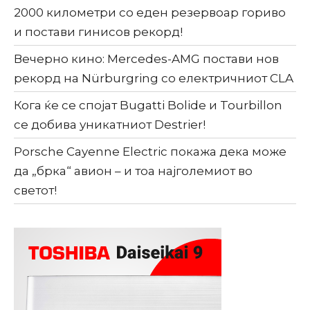
2000 километри со еден резервоар гориво
и постави гинисов рекорд!
Вечерно кино: Mercedes-AMG постави нов
рекорд на Nürburgring со електричниот CLA
Кога ќе се спојат Bugatti Bolide и Tourbillon
се добива уникатниот Destrier!
Porsche Cayenne Electric покажа дека може
да „брка“ авион – и тоа најголемиот во
светот!