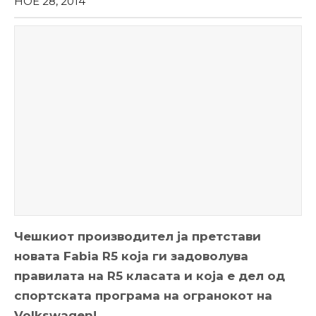
НОЕ 28, 2014
Чешкиот производител ја претстави
новата Fabia R5 која ги задоволува
правилата на R5 класата и која е дел од
спортската програма на огранокот на
Volkswagen!