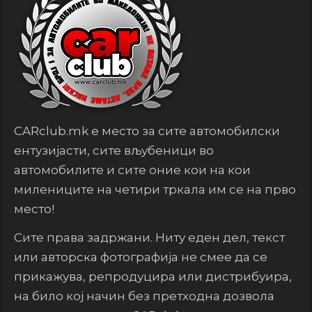
CARclub.mk е место за сите автомобилски
ентузијасти, сите вљубеници во
автомобилите и сите оние кои на кои
милениците на четири тркала им се на прво
место!
Сите права задржани. Ниту еден дел, текст
или авторска фотографија не смее да се
прикажува, репродуцира или дистрибуира,
на било кој начин без претходна дозвола