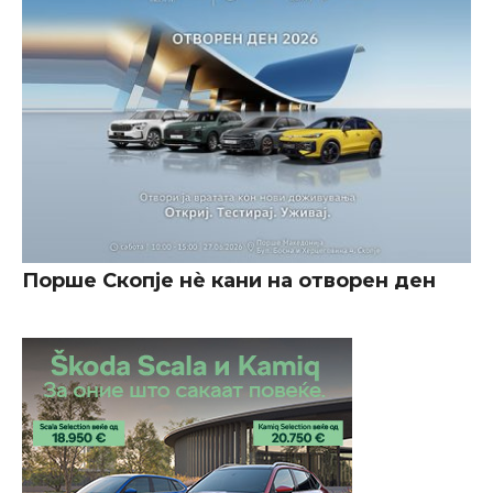
Порше Скопје нè кани на отворен ден