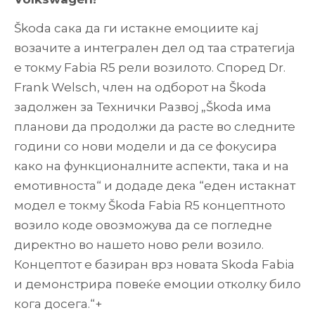
Škoda сака да ги истакне емоциите кај
возачите а интегрален дел од таа стратегија
е токму Fabia R5 рели возилото. Според Dr.
Frank Welsch, член на одборот на Škoda
задолжен за Технички Развој „Škoda има
планови да продолжи да расте во следните
години со нови модели и да се фокусира
како на функционалните аспекти, така и на
емотивноста“ и додаде дека “еден истакнат
модел е токму Škoda Fabia R5 концептното
возило коде овозможува да се погледне
директно во нашето ново рели возило.
Концептот е базиран врз новата Skoda Fabia
и демонстрира повеќе емоции отколку било
кога досега.“+