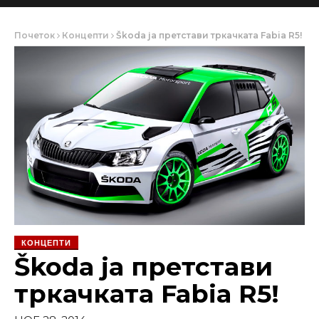
Почеток
Концепти
Škoda ја претстави тркачката Fabia R5!
КОНЦЕПТИ
Škoda ја претстави
тркачката Fabia R5!