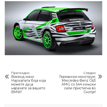
Претходно
Следно
Викенд кино:
Германски монструм:
Најскапата боја која
Mercedes-Benz G63
можете да ја
AMG со 544 коњски
нарачате за вашето
сили пристигна во
BMW!
Скопје!