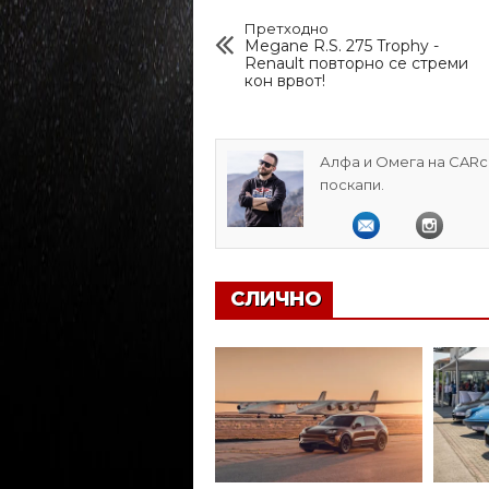
Претходно
Megane R.S. 275 Trophy -
Renault повторно се стреми
кон врвот!
Алфа и Омега на CARcl
поскапи.
СЛИЧНО