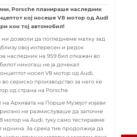
дини, Porsche планираше наследник
онцептот кој носеше V8 мотор од Audi
ри кон тој автомобил!
а ни дозволи да погледнеме малку зад
дблизу овој интересен и редок
за наследник на 959 бил откажан во
билот никогаш не ја дочекал
концептот носел V8 мотор од Audi,
 во сериско производство за него ќе
ор од страна на Porsche.
 на Архивата на Порше Музејот изјави
ериозно не размислуваше да започне
 мотор на Audi, туку само тестиравме
л иднина. За среќа тие продолжија да
ст-цилиндрични мотори и мислам дека