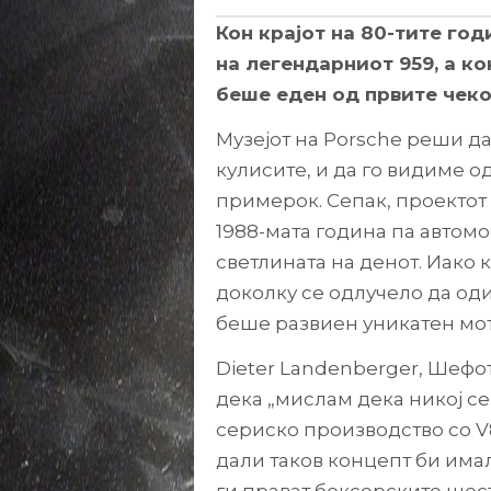
Кон крајот на 80-тите го
на легендарниот 959, а к
беше еден од првите чеко
Музејот на Porsche реши д
кулисите, и да го видиме о
примерок. Сепак, проектот 
1988-мата година па автомо
светлината на денот. Иако 
доколку се одлучело да оди
беше развиен уникатен мот
Dieter Landenberger, Шефот
дека „мислам дека никој с
сериско производство со V8
дали таков концепт би има
ги прават боксерските ше