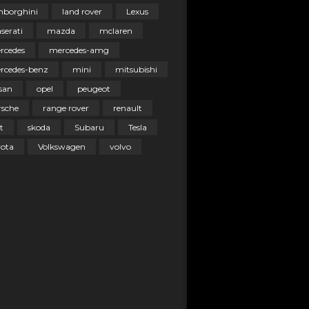
mborghini
land rover
Lexus
serati
mazda
mclaren
rcedes
mercedes-amg
rcedes-benz
mini
mitsubishi
san
opel
peugeot
rsche
range rover
renault
t
skoda
Subaru
Tesla
yota
Volkswagen
volvo