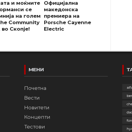
јата и моќните
Официјална
орманси се
македонска
инија на голем
премиера на
che Community
Porsche Cayenne
 во Скопје!
Electric
МЕНИ
Т
Почетна
al
be
Вести
che
Новитети
dac
Концепти
for
Тестови
hy