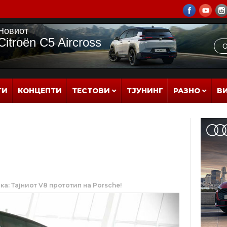
ТИ
КОНЦЕПТИ
ТЕСТОВИ
ТЈУНИНГ
РАЗНО
В
а: Тајниот V8 прототип на Porsche!