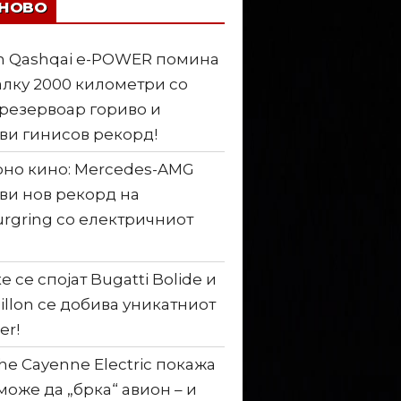
ЈНОВО
n Qashqai e-POWER помина
лку 2000 километри со
резервоар гориво и
ви гинисов рекорд!
но кино: Mercedes-AMG
ви нов рекорд на
rgring со електричниот
е се спојат Bugatti Bolide и
illon се добива уникатниот
er!
he Cayenne Electric покажа
може да „брка“ авион – и