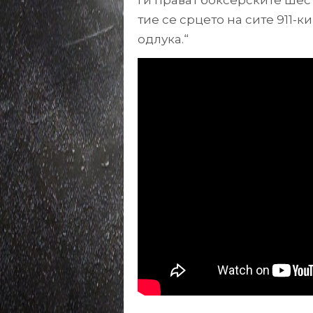
тие се срцето на сите 911-
одлука.“