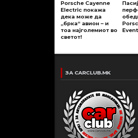
Porsche Cayenne
Паси
Electric покажа
перф
дека може да
обед
„брка“ авион – и
Pors
тоа најголемиот во
Event
светот!
ЗА CARCLUB.MK