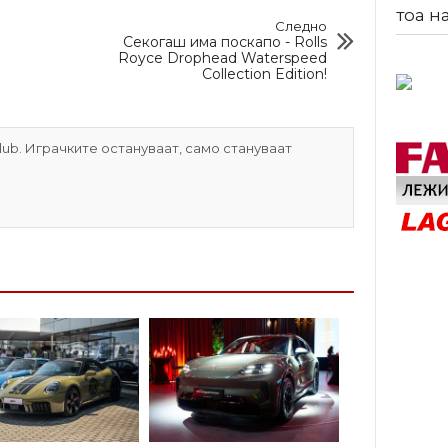
тоа н
Следно
Секогаш има поскапо - Rolls
Royce Drophead Waterspeed
Collection Edition!
ub. Играчките остануваат, само стануваат