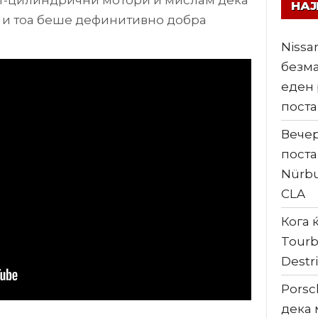
НА
ки и тоа беше дефинитивно добра
Nissa
безма
еден 
поста
Вечер
поста
Nürbu
CLA
Кога ќ
Tourb
Destri
Porsc
дека 