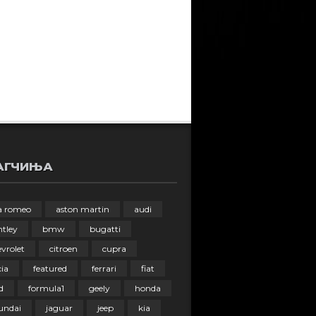
АГЧИЊА
fa romeo
aston martin
audi
ntley
bmw
bugatti
vrolet
citroen
cupra
ia
featured
ferrari
fiat
d
formula1
geely
honda
undai
jaguar
jeep
kia