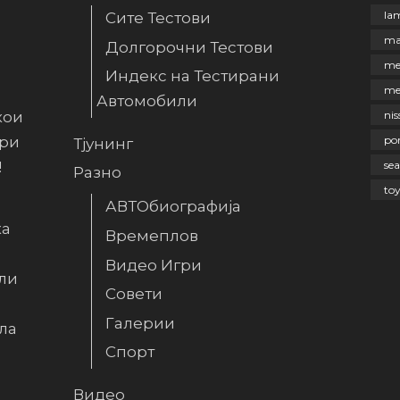
la
Сите Тестови
ma
Долгорочни Тестови
me
Индекс на Тестирани
me
Автомобили
кои
nis
ири
po
Тјунинг
!
sea
Разно
to
АВТОбиографија
ка
Времеплов
Видео Игри
ли
Совети
Галерии
ла
Спорт
Видео