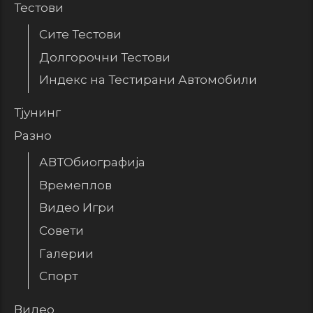
Тестови
Сите Тестови
Долгорочни Тестови
Индекс на Тестирани Автомобили
Тјунинг
Разно
АВТОбиографија
Времеплов
Видео Игри
Совети
Галерии
Спорт
Видео