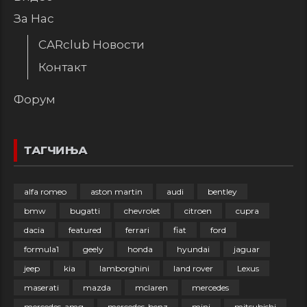
За Нас
CARclub Новости
Контакт
Форум
ТАГЧИЊА
alfa romeo
aston martin
audi
bentley
bmw
bugatti
chevrolet
citroen
cupra
dacia
featured
ferrari
fiat
ford
formula1
geely
honda
hyundai
jaguar
jeep
kia
lamborghini
land rover
Lexus
maserati
mazda
mclaren
mercedes
mercedes-amg
mercedes-benz
mini
mitsubishi