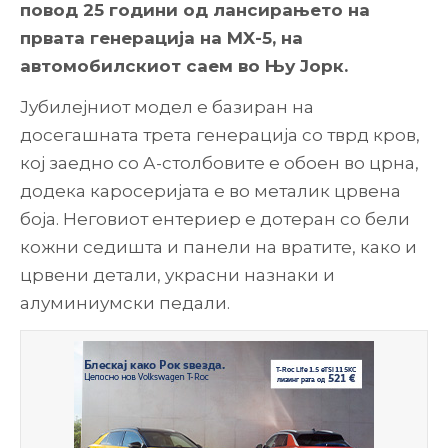
повод 25 години од лансирањето на
првата генерација на MX-5, на
автомобилскиот саем во Њу Јорк.
Јубилејниот модел е базиран на
досегашната трета генерација со тврд кров,
кој заедно со А-столбовите е обоен во црна,
додека каросеријата е во металик црвена
боја. Неговиот ентериер е дотеран со бели
кожни седишта и панели на вратите, како и
црвени детали, украсни назнаки и
алуминиумски педали.