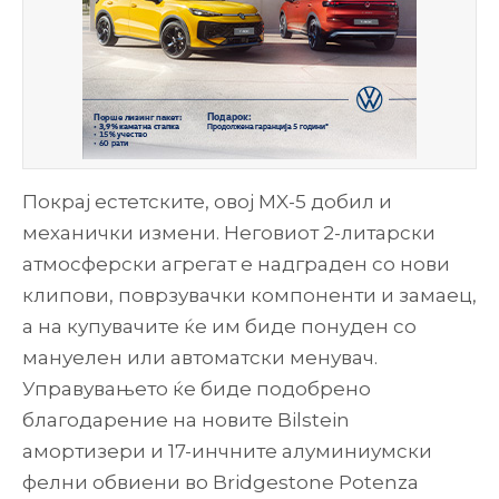
Покрај естетските, овој MX-5 добил и
механички измени. Неговиот 2-литарски
атмосферски агрегат е надграден со нови
клипови, поврзувачки компоненти и замаец,
а на купувачите ќе им биде понуден со
мануелен или автоматски менувач.
Управувањето ќе биде подобрено
благодарение на новите Bilstein
амортизери и 17-инчните алуминиумски
фелни обвиени во Bridgestone Potenza