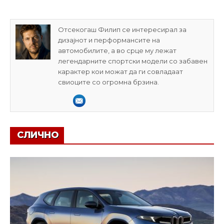
Отсекогаш Филип се интересирал за
дизајнот и перформансите на
автомобилите, а во срце му лежат
легендарните спортски модели со забавен
карактер кои можат да ги совладаат
свиоците со огромна брзина.
СЛИЧНО