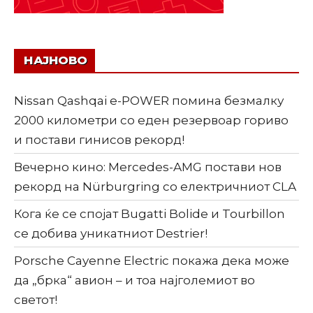
НАЈНОВО
Nissan Qashqai e-POWER помина безмалку
2000 километри со еден резервоар гориво
и постави гинисов рекорд!
Вечерно кино: Mercedes-AMG постави нов
рекорд на Nürburgring со електричниот CLA
Кога ќе се спојат Bugatti Bolide и Tourbillon
се добива уникатниот Destrier!
Porsche Cayenne Electric покажа дека може
да „брка“ авион – и тоа најголемиот во
светот!