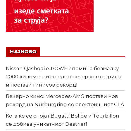
НАЈНОВО
Nissan Qashqai e-POWER помина безмалку
2000 километри со еден резервоар гориво
и постави гинисов рекорд!
Вечерно кино: Mercedes-AMG постави нов
рекорд на Nürburgring со електричниот CLA
Кога ќе се спојат Bugatti Bolide и Tourbillon
се добива уникатниот Destrier!