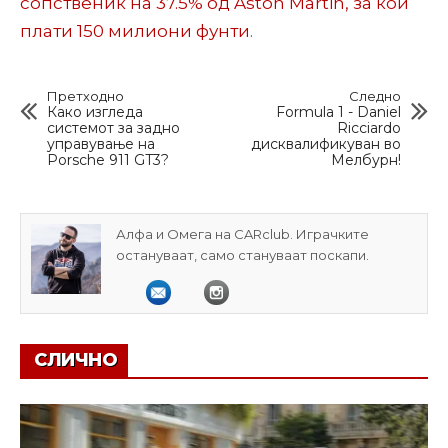
сопственик на 37.5% од Aston Martin, за кои
плати 150 милиони фунти
.
Претходно
Следно
Како изгледа
Formula 1 - Daniel
системот за задно
Ricciardo
управување на
дисквалификуван во
Porsche 911 GT3?
Мелбурн!
Алфа и Омега на CARclub. Играчките
остануваат, само стануваат поскапи.
СЛИЧНО