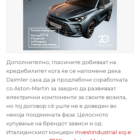
Дополнително, гласините добиваат на
кредибилитет кога ќе се напомене дека
Daimler сака да ја продлабочи соработката
со Aston-Martin за заедно да развиваат
електрични компоненти за своите возила,
но тој договор сè уште не е доведен во
некоја поодмината фаза. Целосното
купување на брендот зависи и од
Италијанскиот концерн
Investindustrial кој е