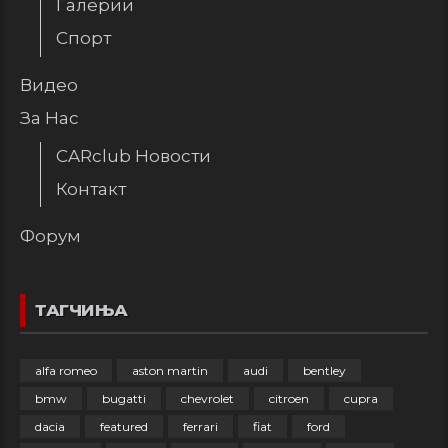
Галерии
Спорт
Видео
За Нас
CARclub Новости
Контакт
Форум
ТАГЧИЊА
alfa romeo
aston martin
audi
bentley
bmw
bugatti
chevrolet
citroen
cupra
dacia
featured
ferrari
fiat
ford