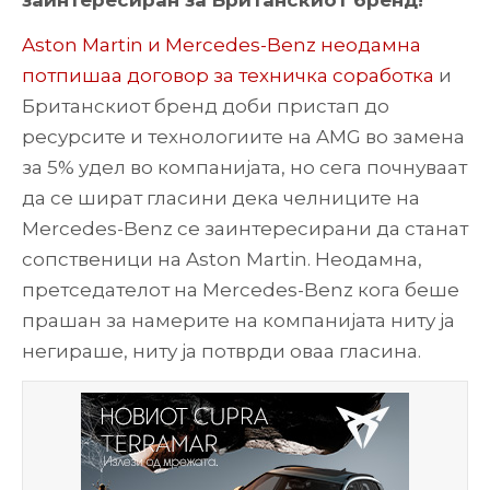
заинтересиран за Британскиот бренд!
Aston Martin и Mercedes-Benz неодамна
потпишаа договор за техничка соработка
и
Британскиот бренд доби пристап до
ресурсите и технологиите на AMG во замена
за 5% удел во компанијата, но сега почнуваат
да се шират гласини дека челниците на
Mercedes-Benz се заинтересирани да станат
сопственици на Aston Martin. Неодамна,
претседателот на Mercedes-Benz кога беше
прашан за намерите на компанијата ниту ја
негираше, ниту ја потврди оваа гласина.