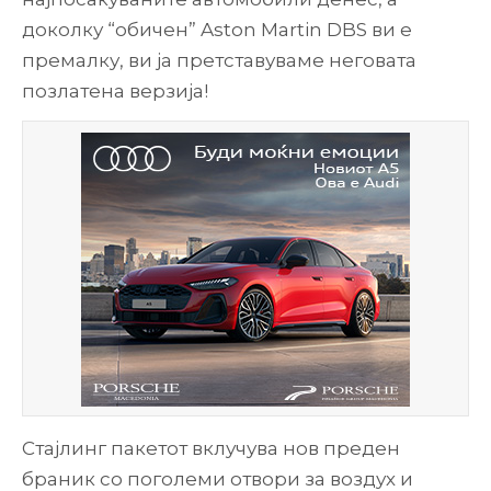
доколку “обичен” Aston Martin DBS ви е
премалку, ви ја претставуваме неговата
позлатена верзија!
Стајлинг пакетот вклучува нов преден
браник со поголеми отвори за воздух и