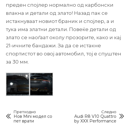
преден спојлер нормално од карбонски
влакна и детали од злато! Назад пак се
истакнуваат новиот браник и спојлер, а и
тука има златни детали. Повеќе детали од
злато се наоѓаат околу прозорите, како и кај
21-ичните бандажи. За да се истакне
спортистот во овој автомобил, тој е спуштен
за 30 мм.
Претходно
Следно
Нов Mini модел со
Audi R8 V10 Quattro
пет врати
by XXX Performance