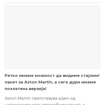
Ретко имаме можност да видиме стајлинг
пакет за Aston Martin, а сега дури имаме
позлатена верзија!
Aston Martin претставува еден од
најпосакуваните автомобили денес, а