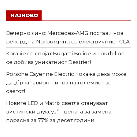
НАЈНОВО
Вечерно кино: Mercedes-AMG постави нов
рекорд на Nürburgring со електричниот CLA
Кога ќе се спојат Bugatti Bolide и Tourbillon
се добива уникатниот Destrier!
Porsche Cayenne Electric покажа дека може
да „брка“ авион – и тоа најголемиот во
светот!
Новите LED и Matrix светла стануваат
вистински „луксуз“ – цената за замена
порасна за 77% за десет години