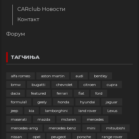
CARclub Новости
Контакт
Форум
ТАГЧИЊА
alfa romeo
aston martin
audi
bentley
bmw
bugatti
chevrolet
citroen
cupra
dacia
featured
ferrari
fiat
ford
formula1
geely
honda
hyundai
jaguar
jeep
kia
lamborghini
land rover
Lexus
maserati
mazda
mclaren
mercedes
mercedes-amg
mercedes-benz
mini
mitsubishi
nissan
opel
peugeot
porsche
range rover