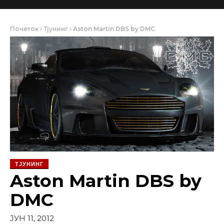
Почеток
Тјунинг
Aston Martin DBS by DMC
ТЈУНИНГ
Aston Martin DBS by
DMC
ЈУН 11, 2012