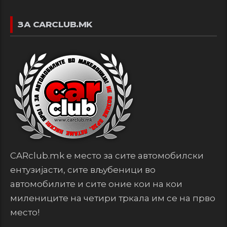
ЗА CARCLUB.MK
CARclub.mk е место за сите автомобилски
ентузијасти, сите вљубеници во
автомобилите и сите оние кои на кои
милениците на четири тркала им се на прво
место!