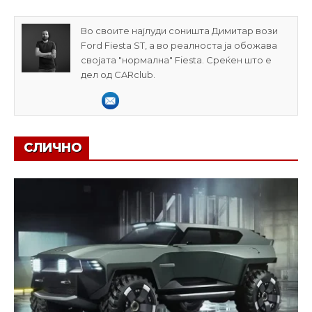
Во своите најлуди соништа Димитар вози
Ford Fiesta ST, а во реалноста ја обожава
својата "нормална" Fiesta. Среќен што е
дел од CARclub.
СЛИЧНО