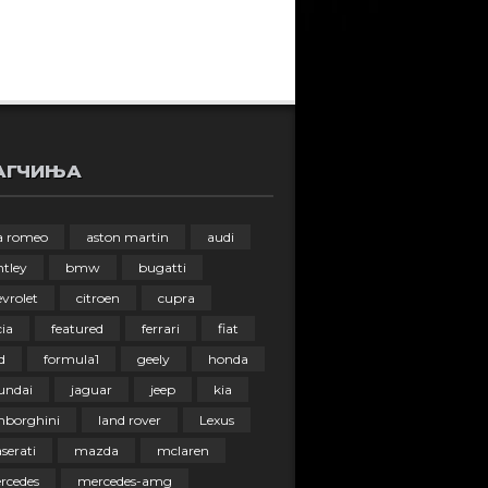
АГЧИЊА
fa romeo
aston martin
audi
ntley
bmw
bugatti
vrolet
citroen
cupra
ia
featured
ferrari
fiat
d
formula1
geely
honda
undai
jaguar
jeep
kia
mborghini
land rover
Lexus
serati
mazda
mclaren
rcedes
mercedes-amg