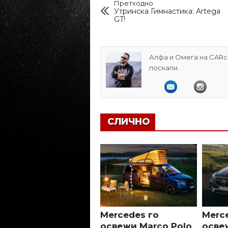
Претходно
Утринска Гимнастика: Artega
GT!
Алфа и Омега на CARcl
поскапи.
СЛИЧНО
Mercedes го
Merc
освежи Marco Polo
осве