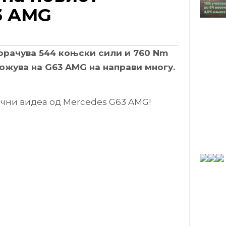
3 AMG
порачува 544 коњски сили и 760 Nm
ожува на G63 AMG на направи многу.
ични видеа од Mercedes G63 AMG!