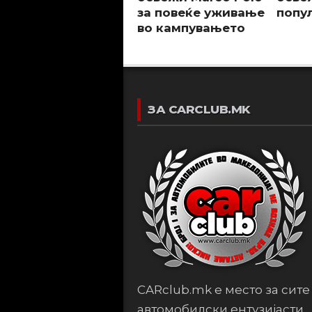
за повеќе уживање
попу
во кампувањето
ЗА CARCLUB.MK
CARclub.mk е место за сите
автомобилски ентузијасти,