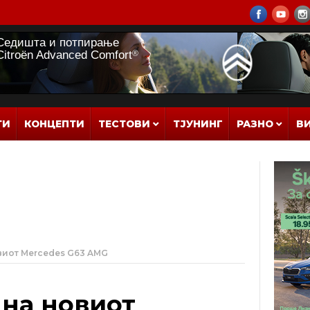
ТИ
КОНЦЕПТИ
ТЕСТОВИ
ТЈУНИНГ
РАЗНО
В
виот Mercedes G63 AMG
на новиот