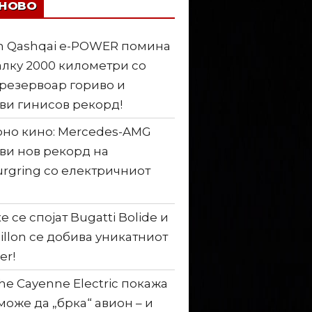
ЈНОВО
n Qashqai e-POWER помина
лку 2000 километри со
резервоар гориво и
ви гинисов рекорд!
но кино: Mercedes-AMG
ви нов рекорд на
rgring со електричниот
е се спојат Bugatti Bolide и
illon се добива уникатниот
er!
he Cayenne Electric покажа
може да „брка“ авион – и