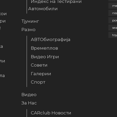
Индекс на Тестирани
me
Автомобили
кои
nis
ири
po
Тјунинг
!
sea
Разно
to
АВТОбиографија
ка
Времеплов
Видео Игри
ли
Совети
Галерии
ла
Спорт
Видео
За Нас
CARclub Новости