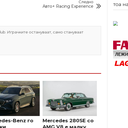
Следно
тоа н
Авто+ Racing Experience
ub. Играчките остануваат, само стануваат
edes-Benz го
Mercedes 280SE со
жи
AMG V8 е малку