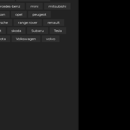
rcedes-benz
mini
mitsubishi
san
opel
peugeot
rsche
range rover
renault
t
skoda
Subaru
Tesla
yota
Volkswagen
volvo