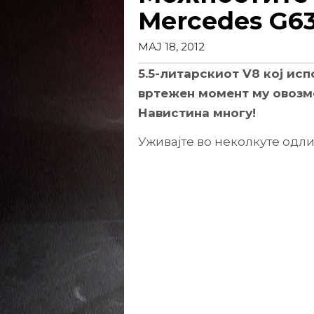
Mercedes G6
МАЈ 18, 2012
5.5-литарскиот V8 кој ис
вртежен момент му овозм
Навистина многу!
Уживајте во неколкуте одл