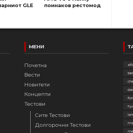
ларниот GLE
поинаков рестомод
МЕНИ
Т
Почетна
al
be
Вести
che
Новитети
dac
Концепти
for
Тестови
hy
la
Сите Тестови
ma
Долгорочни Тестови
me