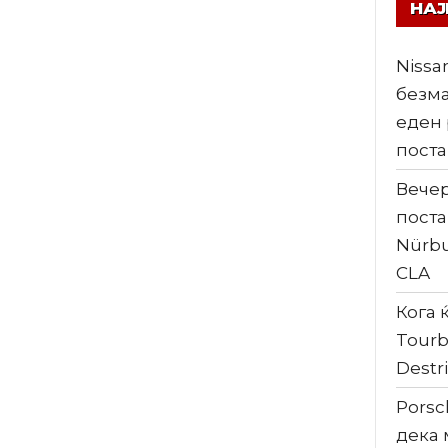
НА
Nissa
безма
еден 
поста
Вечер
поста
Nürbu
CLA
Кога ќ
Tourb
Destri
Porsc
дека 