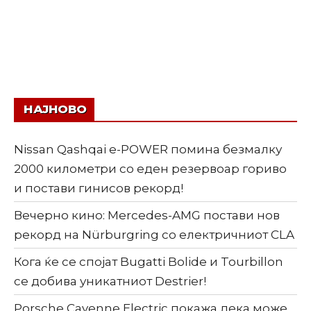
НАЈНОВО
Nissan Qashqai e-POWER помина безмалку
2000 километри со еден резервоар гориво
и постави гинисов рекорд!
Вечерно кино: Mercedes-AMG постави нов
рекорд на Nürburgring со електричниот CLA
Кога ќе се спојат Bugatti Bolide и Tourbillon
се добива уникатниот Destrier!
Porsche Cayenne Electric покажа дека може