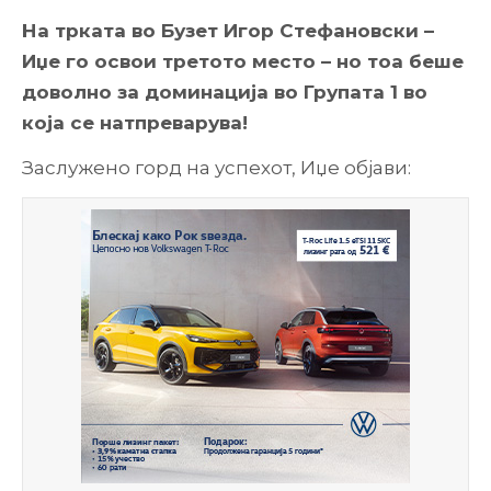
На трката во Бузет Игор Стефановски –
Иџе го освои третото место – но тоа беше
доволно за доминација во Групата 1 во
која се натпреварува!
Заслужено горд на успехот, Иџе објави: