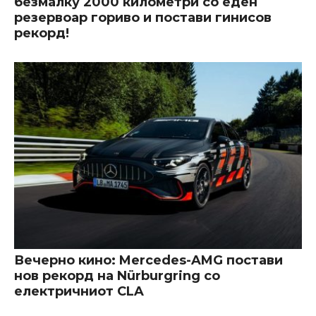
безмалку 2000 километри со еден
резервоар гориво и постави гинисов
рекорд!
Вечерно кино: Mercedes-AMG постави
нов рекорд на Nürburgring со
електричниот CLA