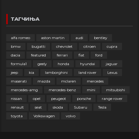
ТАГЧИЊА
alfa romeo
aston martin
audi
bentley
bmw
bugatti
chevrolet
citroen
cupra
dacia
featured
ferrari
fiat
ford
formula1
geely
honda
hyundai
jaguar
jeep
kia
lamborghini
land rover
Lexus
maserati
mazda
mclaren
mercedes
mercedes-amg
mercedes-benz
mini
mitsubishi
nissan
opel
peugeot
porsche
range rover
renault
seat
skoda
Subaru
Tesla
toyota
Volkswagen
volvo