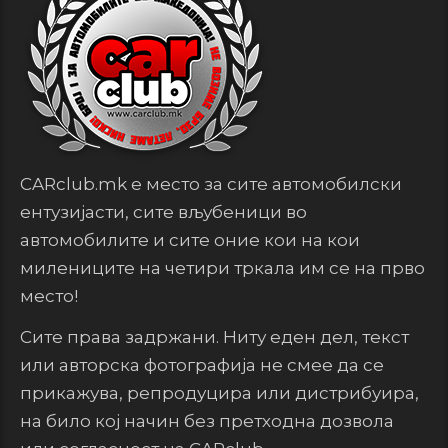
CARclub.mk е место за сите автомобилски
ентузијасти, сите вљубеници во
автомобилите и сите оние кои на кои
милениците на четири тркала им се на прво
место!
Сите права задржани. Ниту еден дел, текст
или авторска фотографија не смее да се
прикажува, репродуцира или дистрибуира,
на било кој начин без претходна дозвола