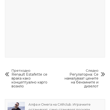
Претходно
Следно
Renault Estafette се
Регулаторна: Се
враќа како
намалуваат цените
концептуално карго
на бензините и
возило
дизелот
Алфа и Омега на CARclub. Играчките
остануваат, само стануваат поскапи.