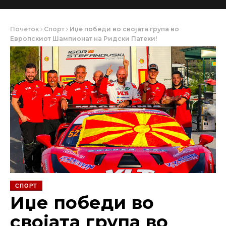
Почеток
Спорт
Иџе победи во својата група во
Европскиот Шампионат на Ридски Патеки!
СПОРТ
Иџе победи во
својата група во