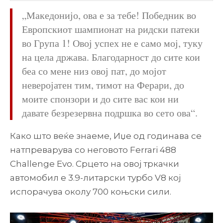
„Македонијо, ова е за тебе! Победник во
Европскиот шампионат на ридски патеки
во Група 1! Овој успех не е само мој, туку
на цела држава. Благодарност до сите кои
беа со мене низ овој пат, до мојот
неверојатен тим, тимот на Ферари, до
моите спонзори и до сите вас кои ни
давате безрезервна подршка во сето ова“.
Како што веќе знаеме, Иџе од годинава се
натпреварува со неговото Ferrari 488
Challenge Evo. Срцето на овој тркачки
автомобил е 3.9-литарски турбo V8 кој
испорачува околу 700 коњски сили.